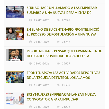
SERNAC HACE UN LLAMADO A LAS EMPRESAS:
SUMARSE A UNA NUEVA HERRAMIENTA DE
BUSCADOR DE SITIOS WEB OFICIALES
29-03-2026
26343
EN EL AÑO DE SU CENTENARIO FRONTEL INICIÓ
EL PROCESO DE POSTULACIÓN A UNA NUEVA
VERSIÓN DE MUJERES CON ENERGÍA
24-03-2026
25744
REPORTAJE HACE PENSAR QUE PERMANENCIA DE
DELEGADO PROVINCIAL DE ARAUCO SEA
INSOSTENIBLE
28-03-2026
25607
FRONTEL APOYA LAS ACTIVIDADES DEPORTIVAS
DE LA 'ESCUELA DE FÚTBOL LOS ÁLAMOS'
15-03-2026
25565
BCI Y MUJERES EMPRESARIAS LANZAN NUEVA
CONVOCATORIA PARA IMPULSAR
EMPRENDIMIENTOS LIDERADOS POR MUJERES
23-03-2026
25236