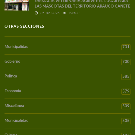
FARMACIA VETERINARIA AGRIVET: EL LUGAR PARA
LAS MASCOTAS DEL TERRITORIO ARAUCO CAÑETE
05-02-2026
23508
OTRAS SECCIONES
Municipalidad
731
Gobierno
700
Política
585
Economía
579
Miscelánea
509
Municipalidad
505