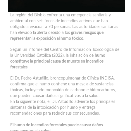
La región del Biobío enfrenta una emergencia sanitaria y
ambiental con seis focos de incendios activos que han
obligado a evacuar a 70 personas. Las autoridades sanitarias
han elevado la alerta debido a los
graves riesgos que
representan la exposición al humo tóxico.
Según un informe del Centro de Información Toxicológica de
la Universidad Católica (2022), la inhalación de
humo
constituye la principal causa de muerte en incendios
forestales.
El Dr. Pedro Astudillo, broncopulmonar de Clínica INDISA,
confirma que el humo contiene una mezcla de sustancias
tóxicas, incluyendo monóxido de carbono e hidrocarburos,
que pueden causar daños significativos a la salud.
En la siguiente nota, el Dr. Astudillo advierte los principales
síntomas de la intoxicación por humo y entrega
recomendaciones para reducir sus consecuencias.
El humo de incendios forestales puede causar daños
permanentes a la salud