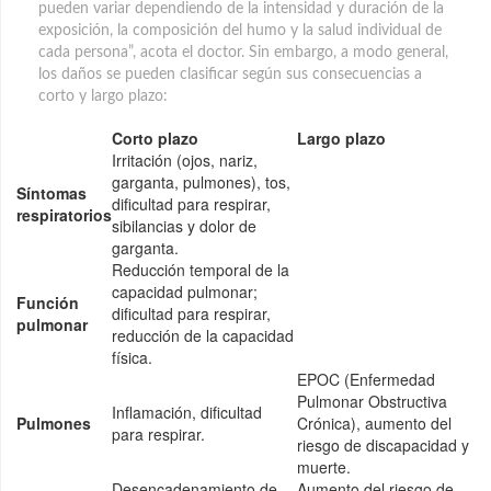
pueden variar dependiendo de la intensidad y duración de la
exposición, la composición del humo y la salud individual de
cada persona”, acota el doctor. Sin embargo, a modo general,
los daños se pueden clasificar según sus consecuencias a
corto y largo plazo:
Corto plazo
Largo plazo
Irritación (ojos, nariz,
garganta, pulmones), tos,
Síntomas
dificultad para respirar,
respiratorios
sibilancias y dolor de
garganta.
Reducción temporal de la
capacidad pulmonar;
Función
dificultad para respirar,
pulmonar
reducción de la capacidad
física.
EPOC (Enfermedad
Pulmonar Obstructiva
Inflamación, dificultad
Pulmones
Crónica), aumento del
para respirar.
riesgo de discapacidad y
muerte.
Desencadenamiento de
Aumento del riesgo de