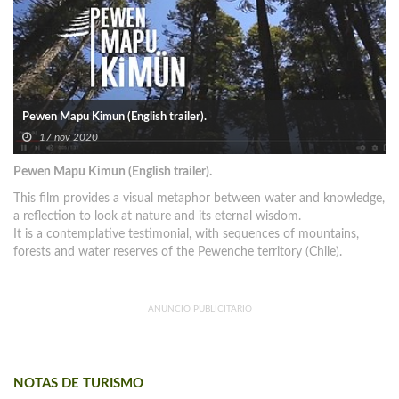
Pewen Mapu Kimun (English trailer).
17 nov 2020
Pewen Mapu Kimun (English trailer).
This film provides a visual metaphor between water and knowledge,
a reflection to look at nature and its eternal wisdom.
It is a contemplative testimonial, with sequences of mountains,
forests and water reserves of the Pewenche territory (Chile).
ANUNCIO PUBLICITARIO
NOTAS DE TURISMO