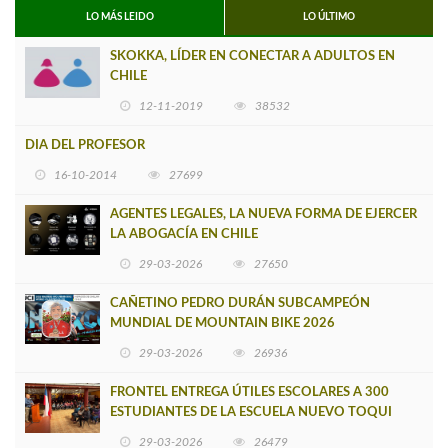
LO MÁS LEIDO
LO ÚLTIMO
SKOKKA, LÍDER EN CONECTAR A ADULTOS EN
CHILE
12-11-2019
38532
DIA DEL PROFESOR
16-10-2014
27699
AGENTES LEGALES, LA NUEVA FORMA DE EJERCER
LA ABOGACÍA EN CHILE
29-03-2026
27650
CAÑETINO PEDRO DURÁN SUBCAMPEÓN
MUNDIAL DE MOUNTAIN BIKE 2026
29-03-2026
26936
FRONTEL ENTREGA ÚTILES ESCOLARES A 300
ESTUDIANTES DE LA ESCUELA NUEVO TOQUI
CAUPOLICÁN DE CAÑETE
29-03-2026
26479