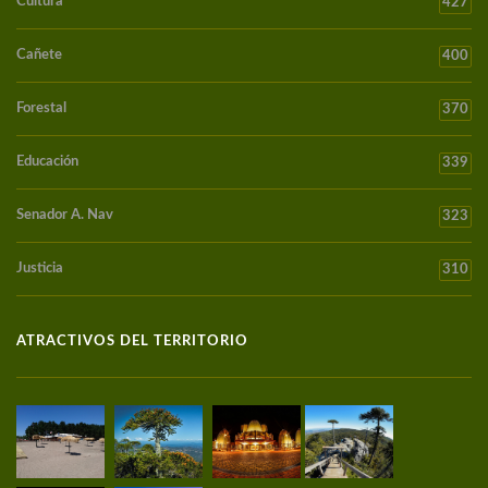
Cultura
427
Cañete
400
Forestal
370
Educación
339
Senador A. Nav
323
Justicia
310
ATRACTIVOS DEL TERRITORIO