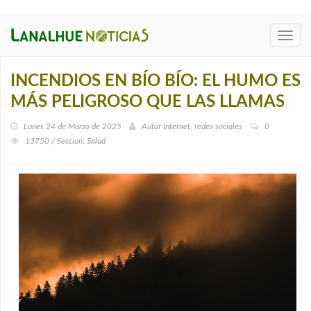
Toggl
navig
INCENDIOS EN BÍO BÍO: EL HUMO ES
MÁS PELIGROSO QUE LAS LLAMAS
Lunes 24 de Marzo de 2025
Autor
Internet, redes sociales
0
13750 / Seccion: Salud