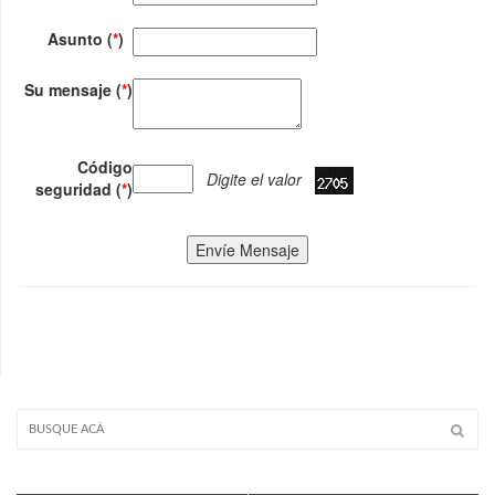
Asunto (
*
)
Su mensaje (
*
)
Código
Digite el valor
seguridad (
*
)
Envíe Mensaje