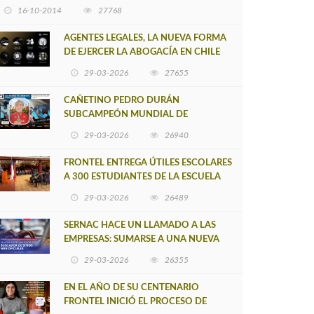
16-10-2014
27768
AGENTES LEGALES, LA NUEVA FORMA
DE EJERCER LA ABOGACÍA EN CHILE
29-03-2026
27655
CAÑETINO PEDRO DURÁN
SUBCAMPEÓN MUNDIAL DE
MOUNTAIN BIKE 2026
29-03-2026
26940
FRONTEL ENTREGA ÚTILES ESCOLARES
A 300 ESTUDIANTES DE LA ESCUELA
NUEVO TOQUI CAUPOLICÁN DE
29-03-2026
26489
CAÑETE
SERNAC HACE UN LLAMADO A LAS
EMPRESAS: SUMARSE A UNA NUEVA
HERRAMIENTA DE BUSCADOR DE
29-03-2026
26355
SITIOS WEB OFICIALES
EN EL AÑO DE SU CENTENARIO
FRONTEL INICIÓ EL PROCESO DE