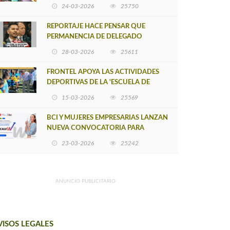
POSTULACIÓN A UNA NUEVA VERSIÓN
24-03-2026
25750
DE MUJERES CON ENERGÍA
REPORTAJE HACE PENSAR QUE
PERMANENCIA DE DELEGADO
PROVINCIAL DE ARAUCO SEA
28-03-2026
25611
INSOSTENIBLE
FRONTEL APOYA LAS ACTIVIDADES
DEPORTIVAS DE LA 'ESCUELA DE
FÚTBOL LOS ÁLAMOS'
15-03-2026
25569
BCI Y MUJERES EMPRESARIAS LANZAN
NUEVA CONVOCATORIA PARA
IMPULSAR EMPRENDIMIENTOS
23-03-2026
25242
LIDERADOS POR MUJERES
ANUNCIO PUBLICITARIO
VISOS LEGALES