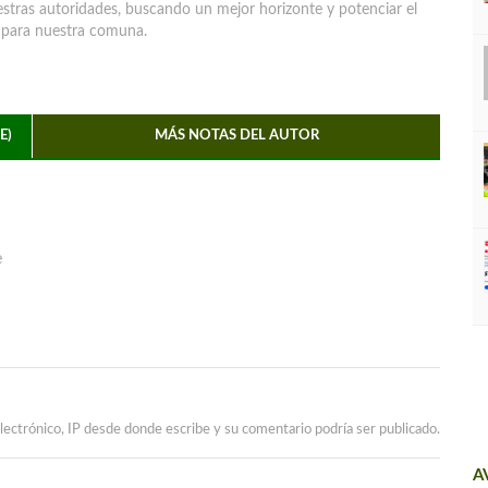
uestras autoridades, buscando un mejor horizonte y potenciar el
e para nuestra comuna.
E)
MÁS NOTAS DEL AUTOR
e
lectrónico, IP desde donde escribe y su comentario podría ser publicado.
A