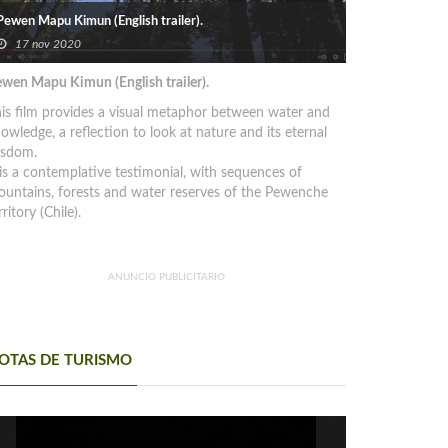
Pewen Mapu Kimun (English trailer).
17 nov 2020
wen Mapu Kimun (English trailer).
is film provides a visual metaphor between water and
owledge, a reflection to look at nature and its eternal
isdom.
 is a contemplative testimonial, with sequences of
untains, forests and water reserves of the Pewenche
rritory (Chile).
ANUNCIO PUBLICITARIO
OTAS DE TURISMO