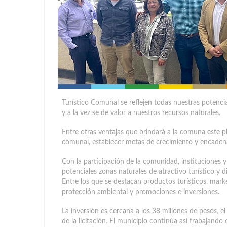
Turístico Comunal se reflejen todas nuestras potenci
y a la vez se de valor a nuestros recursos naturales.
Entre otras ventajas que brindará a la comuna este pla
comunal, establecer metas de crecimiento y encaden
Con la participación de la comunidad, instituciones y 
potenciales zonas naturales de atractivo turístico y 
Entre los que se destacan productos turísticos, mark
protección ambiental y promociones e inversiones.
La inversión es cercana a los 38 millones de pesos, e
de la licitación. El municipio continúa así trabajand