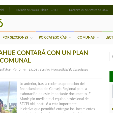
cial
Provincia de Arauco, Biobío - CHILE
Domingo 09 de Agosto de 2026
POR SECCIONES
POR CATEGORÍAS
COMUNAS
LEC
LAHUE CONTARÁ CON UN PLAN
O COMUNAL
anilahue
0
13103 / Seccion: Municipalidad de Curanilahue
Lo anterior, tras la reciente aprobación del
financiamiento del Consejo Regional para la
elaboración de este importante documento. El
Municipio mediante el equipo profesional de
SECPLAN, postuló a esta importante
iniciativa
que permitirá entregar los lineamientos