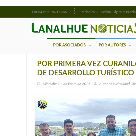
LANALHUE NOTICIAS
Periódico Ciudadano, Digital y Provin
POR ASOCIADOS
POR AUTORES
POR PRIMERA VEZ CURANI
DE DESARROLLO TURÍSTIC
Miércoles 04 de Enero de 2023
Autor
Municipalidad Cur