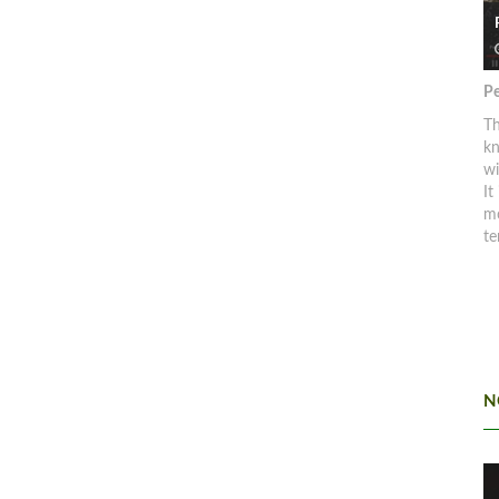
Pe
Th
kn
w
It
mo
te
N