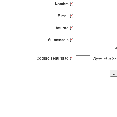
Nombre (
*
)
E-mail (
*
)
Asunto (
*
)
Su mensaje (
*
)
Código seguridad (
*
)
Digite el valor
En