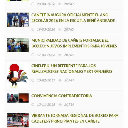
ENTREVISTA ÍNTIMA EN CAÑETE
20-03-2026
20947
CAÑETE INAUGURA OFICIALMENTE EL AÑO
ESCOLAR 2026 EN LA ESCUELA RENÉ ANDRADE
19-03-2026
20765
MUNICIPALIDAD DE CAÑETE FORTALECE EL
BOXEO: NUEVOS IMPLEMENTOS PARA JÓVENES
DEPORTISTAS
17-03-2026
20764
CINELEBU, UN REFERENTE PARA LOS
REALIZADORES NACIONALES Y EXTRANJEROS
10-02-2017
20747
CONVIVENCIA CONTRADICTORIA
15-11-2018
20719
VIBRANTE JORNADA REGIONAL DE BOXEO PARA
CADETES Y PRINCIPIANTES EN CAÑETE