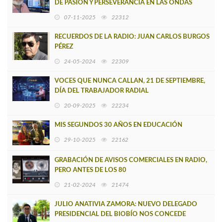
DE PASIÓN Y PERSEVERANCIA EN LAS ONDAS
RADIALES
07-11-2025
22312
RECUERDOS DE LA RADIO: JUAN CARLOS BURGOS
PÉREZ
24-05-2024
22309
VOCES QUE NUNCA CALLAN, 21 DE SEPTIEMBRE,
DÍA DEL TRABAJADOR RADIAL
20-09-2025
22234
MIS SEGUNDOS 30 AÑOS EN EDUCACIÓN
29-10-2025
22162
GRABACIÓN DE AVISOS COMERCIALES EN RADIO,
PERO ANTES DE LOS 80
21-02-2024
21474
JULIO ANATIVIA ZAMORA: NUEVO DELEGADO
PRESIDENCIAL DEL BIOBÍO NOS CONCEDE