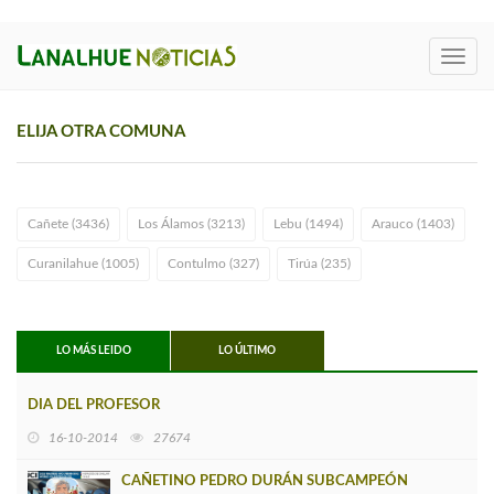
Toggl
navig
ELIJA OTRA COMUNA
Cañete (3436)
Los Álamos (3213)
Lebu (1494)
Arauco (1403)
Curanilahue (1005)
Contulmo (327)
Tirúa (235)
LO MÁS LEIDO
LO ÚLTIMO
DIA DEL PROFESOR
16-10-2014
27674
CAÑETINO PEDRO DURÁN SUBCAMPEÓN