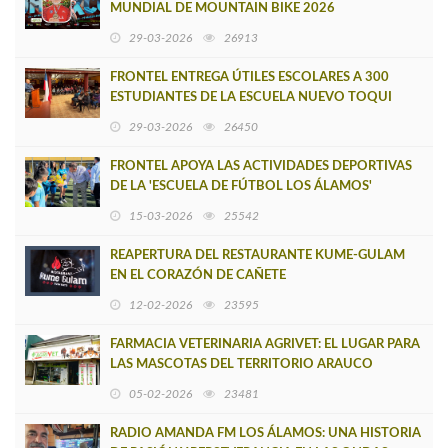
MUNDIAL DE MOUNTAIN BIKE 2026
29-03-2026
26913
FRONTEL ENTREGA ÚTILES ESCOLARES A 300
ESTUDIANTES DE LA ESCUELA NUEVO TOQUI
CAUPOLICÁN DE CAÑETE
29-03-2026
26450
FRONTEL APOYA LAS ACTIVIDADES DEPORTIVAS
DE LA 'ESCUELA DE FÚTBOL LOS ÁLAMOS'
15-03-2026
25542
REAPERTURA DEL RESTAURANTE KUME-GULAM
EN EL CORAZÓN DE CAÑETE
12-02-2026
23595
FARMACIA VETERINARIA AGRIVET: EL LUGAR PARA
LAS MASCOTAS DEL TERRITORIO ARAUCO
CAÑETE
05-02-2026
23481
RADIO AMANDA FM LOS ÁLAMOS: UNA HISTORIA