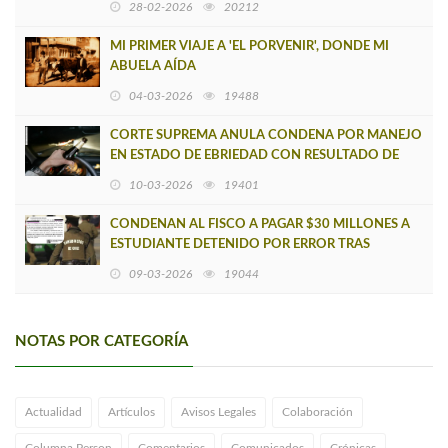
28-02-2026
20212
MI PRIMER VIAJE A 'EL PORVENIR', DONDE MI
ABUELA AÍDA
04-03-2026
19488
CORTE SUPREMA ANULA CONDENA POR MANEJO
EN ESTADO DE EBRIEDAD CON RESULTADO DE
MUERTE EN CAÑETE
10-03-2026
19401
CONDENAN AL FISCO A PAGAR $30 MILLONES A
ESTUDIANTE DETENIDO POR ERROR TRAS
CONFUSIÓN CON UN CAÑETINO PRÓFUGO
09-03-2026
19044
NOTAS POR CATEGORÍA
Actualidad
Artículos
Avisos Legales
Colaboración
Columna Person
Comentarios
Comunicados
Crónicas