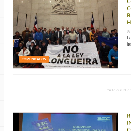
C
C
B
H
La
la
COMUNICADOS
ESPACIO PUBLICI
R
I
C