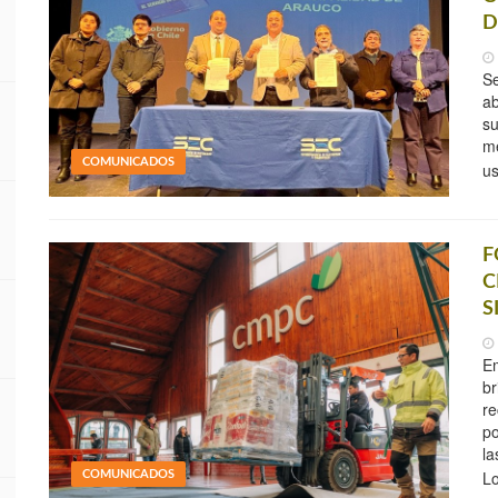
D
Se
ab
su
me
COMUNICADOS
us
F
C
S
E
br
re
po
la
L
COMUNICADOS