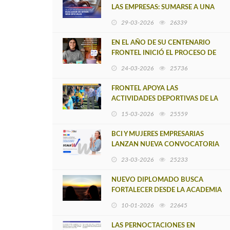
LAS EMPRESAS: SUMARSE A UNA
NUEVA HERRAMIENTA DE
29-03-2026
26339
BUSCADOR DE SITIOS WEB
OFICIALES
EN EL AÑO DE SU CENTENARIO
FRONTEL INICIÓ EL PROCESO DE
POSTULACIÓN A UNA NUEVA
24-03-2026
25736
VERSIÓN DE MUJERES CON
ENERGÍA
FRONTEL APOYA LAS
ACTIVIDADES DEPORTIVAS DE LA
'ESCUELA DE FÚTBOL LOS
15-03-2026
25559
ÁLAMOS'
BCI Y MUJERES EMPRESARIAS
LANZAN NUEVA CONVOCATORIA
PARA IMPULSAR
23-03-2026
25233
EMPRENDIMIENTOS LIDERADOS
POR MUJERES
NUEVO DIPLOMADO BUSCA
FORTALECER DESDE LA ACADEMIA
LA GESTIÓN TURÍSTICA EN 51
10-01-2026
22645
COMUNAS DEL PAÍS
LAS PERNOCTACIONES EN