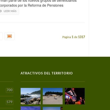
rman parte de los nuevos grupos de beneficiarios
corporados por la Reforma de Pensiones
LEER MÁS
Página
1
de
1317
ATRACTIVOS DEL TERRITORIO
700
579