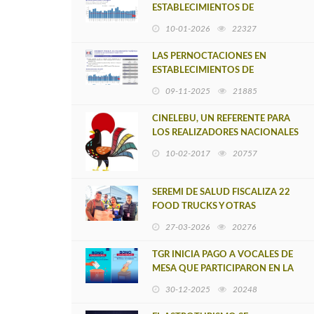
ESTABLECIMIENTOS DE
ALOJAMIENTO TURÍSTICO DE LA
10-01-2026
22327
REGIÓN DEL BIOBÍO
DISMINUYERON 22,0%
LAS PERNOCTACIONES EN
INTERANUAL
ESTABLECIMIENTOS DE
ALOJAMIENTO TURÍSTICO DE LA
09-11-2025
21885
REGIÓN DEL BIOBÍO
DISMINUYERON 8,0%
CINELEBU, UN REFERENTE PARA
LOS REALIZADORES NACIONALES
Y EXTRANJEROS
10-02-2017
20757
SEREMI DE SALUD FISCALIZA 22
FOOD TRUCKS Y OTRAS
NORMATIVAS SANITARIAS EN LA
27-03-2026
20276
EDICIÓN 2026 DEL REC
TGR INICIA PAGO A VOCALES DE
MESA QUE PARTICIPARON EN LA
ELECCIÓN DE LA SEGUNDA
30-12-2025
20248
VUELTA PRESIDENCIAL