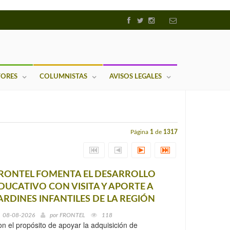
TORES
COLUMNISTAS
AVISOS LEGALES
Página
1
de
1317
RONTEL FOMENTA EL DESARROLLO
DUCATIVO CON VISITA Y APORTE A
ARDINES INFANTILES DE LA REGIÓN
08-08-2026
por
FRONTEL
118
n el propósito de apoyar la adquisición de