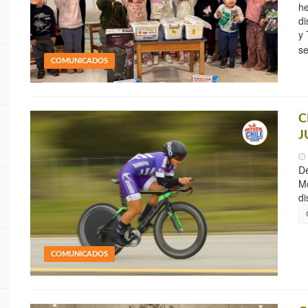
he
di
y 
se
COMUNICADOS
C
J
De
Mo
di
COMUNICADOS