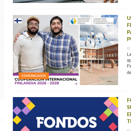
U
F
P
P
La
ap
Fi
de
COMUNICADOS
F
S
E
T