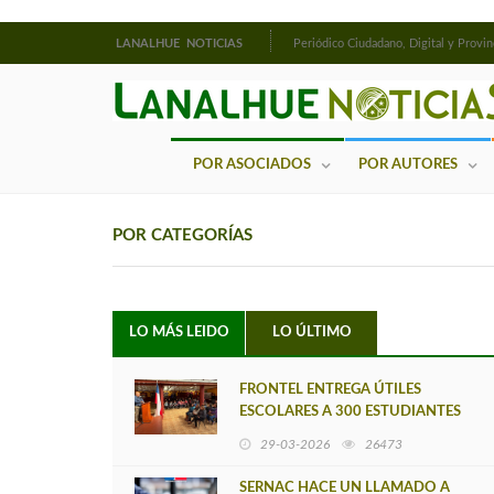
LANALHUE NOTICIAS
Periódico Ciudadano, Digital y Provin
POR ASOCIADOS
POR AUTORES
POR CATEGORÍAS
LO MÁS LEIDO
LO ÚLTIMO
FRONTEL ENTREGA ÚTILES
ESCOLARES A 300 ESTUDIANTES
DE LA ESCUELA NUEVO TOQUI
29-03-2026
26473
CAUPOLICÁN DE CAÑETE
SERNAC HACE UN LLAMADO A