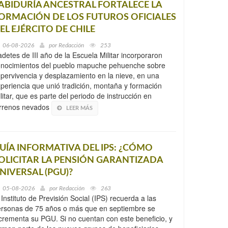
ABIDURÍA ANCESTRAL FORTALECE LA
ORMACIÓN DE LOS FUTUROS OFICIALES
EL EJÉRCITO DE CHILE
06-08-2026
por
Redacción
253
detes de III año de la Escuela Militar incorporaron
onocimientos del pueblo mapuche pehuenche sobre
pervivencia y desplazamiento en la nieve, en una
periencia que unió tradición, montaña y formación
litar, que es parte del periodo de instrucción en
errenos nevados
LEER MÁS
UÍA INFORMATIVA DEL IPS: ¿CÓMO
OLICITAR LA PENSIÓN GARANTIZADA
NIVERSAL (PGU)?
05-08-2026
por
Redacción
263
 Instituto de Previsión Social (IPS) recuerda a las
rsonas de 75 años o más que en septiembre se
crementa su PGU. Si no cuentan con este beneficio, y