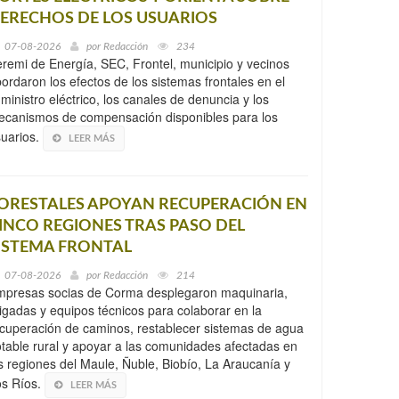
ERECHOS DE LOS USUARIOS
07-08-2026
por
Redacción
234
remi de Energía, SEC, Frontel, municipio y vecinos
ordaron los efectos de los sistemas frontales en el
ministro eléctrico, los canales de denuncia y los
canismos de compensación disponibles para los
uarios.
LEER MÁS
ORESTALES APOYAN RECUPERACIÓN EN
INCO REGIONES TRAS PASO DEL
ISTEMA FRONTAL
07-08-2026
por
Redacción
214
mpresas socias de Corma desplegaron maquinaria,
igadas y equipos técnicos para colaborar en la
cuperación de caminos, restablecer sistemas de agua
table rural y apoyar a las comunidades afectadas en
s regiones del Maule, Ñuble, Biobío, La Araucanía y
os Ríos.
LEER MÁS