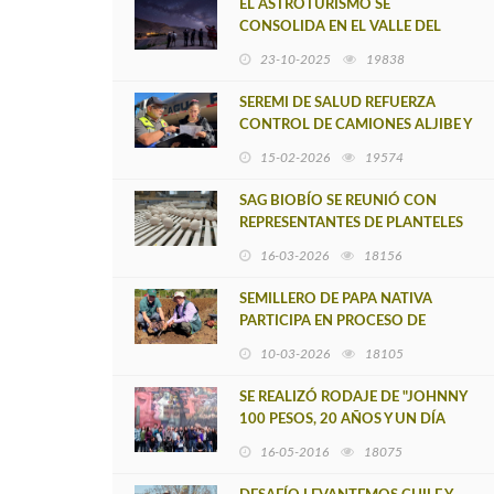
EL ASTROTURISMO SE
CONSOLIDA EN EL VALLE DEL
ELQUI: NUEVOS
23-10-2025
19838
EMPRENDIMIENTOS QUE
PERMITEN VER ESTRELLAS DESDE
SEREMI DE SALUD REFUERZA
LA COMUNIDAD
CONTROL DE CAMIONES ALJIBE Y
ABASTECIMIENTO DE AGUA
15-02-2026
19574
POTABLE RURAL
SAG BIOBÍO SE REUNIÓ CON
REPRESENTANTES DE PLANTELES
AVÍCOLAS DE LA REGIÓN
16-03-2026
18156
SEMILLERO DE PAPA NATIVA
PARTICIPA EN PROCESO DE
CERTIFICACIÓN DE SEMILLAS EN
10-03-2026
18105
LA REGIÓN
SE REALIZÓ RODAJE DE "JOHNNY
100 PESOS, 20 AÑOS Y UN DÍA
DESPUÉS" EN DIVERSAS PARTES DE
16-05-2016
18075
CONCEPCIÓN