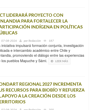
CT LIDERARÁ PROYECTO CON
INLANDIA PARA FORTALECER LA
ARTICIPACIÓN INDÍGENA EN POLÍTICAS
ÚBLICAS
07-08-2026
por
Redacción
187
 iniciativa impulsará formación conjunta, investigación
licada e intercambio académico entre Chile y
nlandia, promoviendo el diálogo entre las experiencias
 los pueblos Mapuche y Sámi.
LEER MÁS
ONDART REGIONAL 2027 INCREMENTA
US RECURSOS PARA BIOBÍO Y REFUERZA
L APOYO A LA CREACIÓN DESDE LOS
ERRITORIOS
07-08-2026
por
Redacción
200