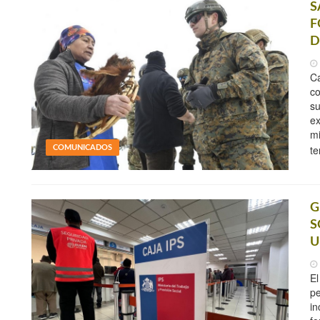
S
F
D
Ca
c
su
ex
mi
t
COMUNICADOS
G
S
U
El
pe
in