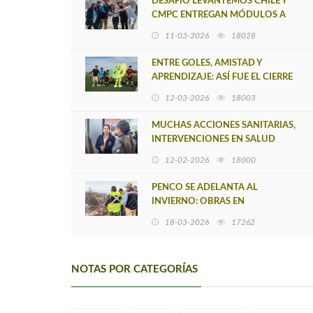
DESAFÍO LEVANTEMOS CHILE Y
CMPC ENTREGAN MÓDULOS A
SALA CUNA AFECTADA POR
11-03-2026
18028
INCENDIOS, ASEGURANDO EL
RETORNO A CLASES DE L
ENTRE GOLES, AMISTAD Y
APRENDIZAJE: ASÍ FUE EL CIERRE
DE LAS ESCUELAS DE FÚTBOL DE
12-03-2026
18003
VERANO DE CMPC
MUCHAS ACCIONES SANITARIAS,
INTERVENCIONES EN SALUD
MENTAL E INMUNIZACIONES EN
12-02-2026
18000
ZONAS AFECTADAS POR
SINIESTROS
PENCO SE ADELANTA AL
INVIERNO: OBRAS EN
QUEBRADAS Y LADERAS BUSCAN
18-03-2026
17262
REDUCIR RIESGOS PARA LAS
COMUNIDADES
NOTAS POR CATEGORÍAS