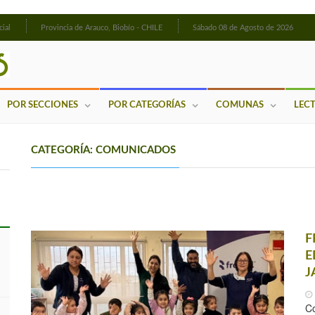
cial
Provincia de Arauco, Biobío - CHILE
Sábado 08 de Agosto de 2026
POR SECCIONES
POR CATEGORÍAS
COMUNAS
LEC
CATEGORÍA: COMUNICADOS
F
E
J
Co