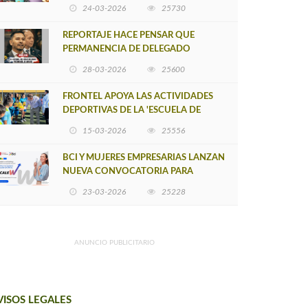
POSTULACIÓN A UNA NUEVA VERSIÓN
24-03-2026
25730
DE MUJERES CON ENERGÍA
REPORTAJE HACE PENSAR QUE
PERMANENCIA DE DELEGADO
PROVINCIAL DE ARAUCO SEA
28-03-2026
25600
INSOSTENIBLE
FRONTEL APOYA LAS ACTIVIDADES
DEPORTIVAS DE LA 'ESCUELA DE
FÚTBOL LOS ÁLAMOS'
15-03-2026
25556
BCI Y MUJERES EMPRESARIAS LANZAN
NUEVA CONVOCATORIA PARA
IMPULSAR EMPRENDIMIENTOS
23-03-2026
25228
LIDERADOS POR MUJERES
ANUNCIO PUBLICITARIO
VISOS LEGALES