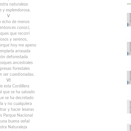
estra naturaleza
e y esplendorosa.
V
o echo de menos
 entonces conocí,
sques que recorrí
iosos y serenos,
orque hoy me apeno
emplarla arrasada
azón deforestada
osques ancestrales
presas forestales
 ser cuestionadas.
VI
e esta Cordillera
 que se ha salvado
ue se ha decretado
la y no cualquiera
rar y hacer leseras
s Parque Nacional
una buena señal
stra Naturaleza