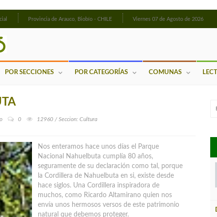
cial
Provincia de Arauco, Biobío - CHILE
Viernes 07 de Agosto de 2026
POR SECCIONES
POR CATEGORÍAS
COMUNAS
LEC
UTA
o
0
12960 / Seccion: Cultura
Nos enteramos hace unos días el Parque
Nacional Nahuelbuta cumplía 80 años,
seguramente de su declaración como tal, porque
la Cordillera de Nahuelbuta en si, existe desde
hace siglos. Una Cordillera inspiradora de
muchos, como Ricardo Altamirano quien nos
envía unos hermosos versos de este patrimonio
natural que debemos proteger.