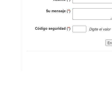
Su mensaje (
*
)
Código seguridad (
*
)
Digite el valor
En