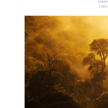
preser
como 