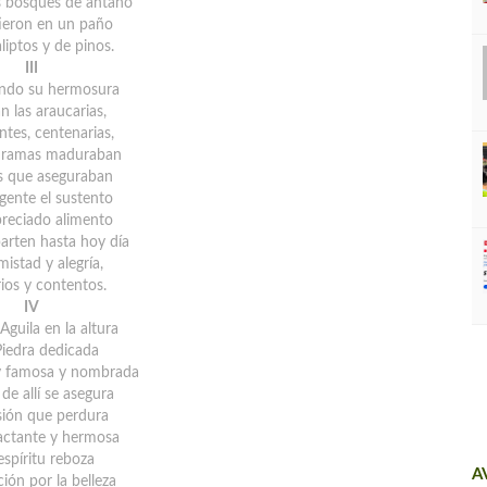
s bosques de antaño
ieron en un paño
liptos y de pinos.
III
ndo su hermosura
n las araucarias,
tes, centenarias,
s ramas maduraban
s que aseguraban
 gente el sustento
reciado alimento
rten hasta hoy día
istad y alegría,
rios y contentos.
IV
 Aguila en la altura
iedra dedicada
y famosa y nombrada
de allí se asegura
sión que perdura
actante y hermosa
 espíritu reboza
A
ión por la belleza