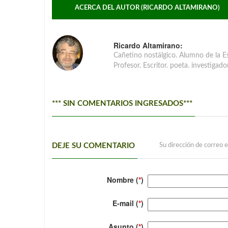
ACERCA DEL AUTOR (RICARDO ALTAMIRANO)
Ricardo Altamirano:
Cañetino nostálgico. Alumno de la Es
Profesor. Escritor. poeta. investigado
*** SIN COMENTARIOS INGRESADOS***
DEJE SU COMENTARIO
Su dirección de correo e
Nombre (
*
)
E-mail (
*
)
Asunto (
*
)