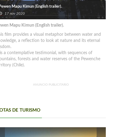
Pewen Mapu Kimun (English trailer).
17 nov 2020
wen Mapu Kimun (English trailer).
is film provides a visual metaphor between water and
owledge, a reflection to look at nature and its eternal
isdom.
 is a contemplative testimonial, with sequences of
untains, forests and water reserves of the Pewenche
rritory (Chile).
ANUNCIO PUBLICITARIO
OTAS DE TURISMO