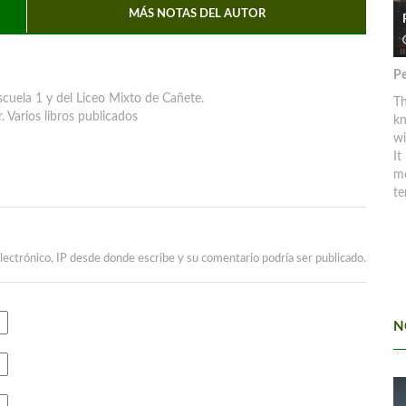
MÁS NOTAS DEL AUTOR
Pe
cuela 1 y del Liceo Mixto de Cañete.
Th
r. Varios libros publicados
kn
w
It
mo
te
lectrónico, IP desde donde escribe y su comentario podría ser publicado.
N