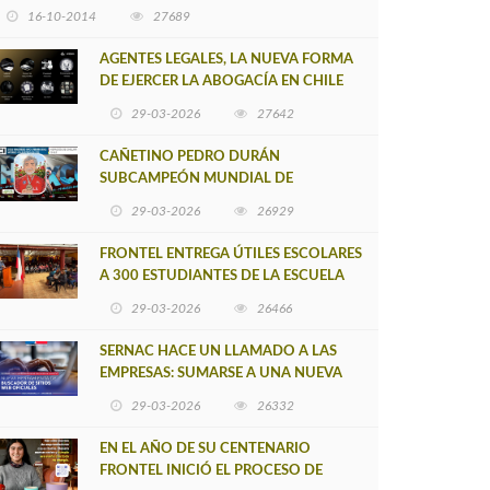
16-10-2014
27689
AGENTES LEGALES, LA NUEVA FORMA
DE EJERCER LA ABOGACÍA EN CHILE
29-03-2026
27642
CAÑETINO PEDRO DURÁN
SUBCAMPEÓN MUNDIAL DE
MOUNTAIN BIKE 2026
29-03-2026
26929
FRONTEL ENTREGA ÚTILES ESCOLARES
A 300 ESTUDIANTES DE LA ESCUELA
NUEVO TOQUI CAUPOLICÁN DE
29-03-2026
26466
CAÑETE
SERNAC HACE UN LLAMADO A LAS
EMPRESAS: SUMARSE A UNA NUEVA
HERRAMIENTA DE BUSCADOR DE
29-03-2026
26332
SITIOS WEB OFICIALES
EN EL AÑO DE SU CENTENARIO
FRONTEL INICIÓ EL PROCESO DE