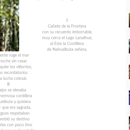
I
Cañete de la Frontera
con su recuerdo imborrable,
muy cerca el Lago Lanalhue,
al Este la Cordillera
de Nahuelbuta señera,
iente ruge el mar
 noche sin cesar
uier los villorrios,
os recordatorios
a lucha colosal.
II
lejos se elevaba
hermosa cordillera
elbuta y quisiera
r que era sagrada,
tiguos respetaban
ambió su destino
tes con poco tino