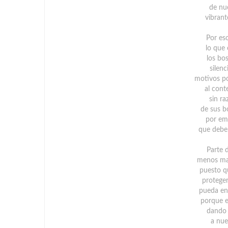
de nu
vibrant
Por es
lo que
los bo
silenc
motivos p
al cont
sin r
de sus b
por em
que deben
Parte d
menos mal
puesto q
proteger
pueda ent
porque e
dando 
a nue