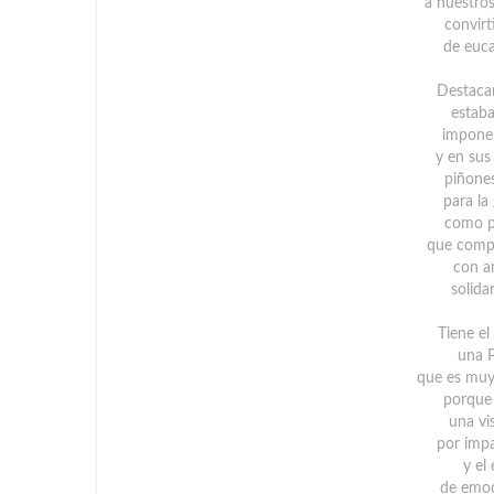
a nuestro
convirt
de euca
Destaca
estaba
imponen
y en su
piñone
para la
como p
que compa
con am
solida
Tiene el
una P
que es mu
porque 
una vi
por imp
y el
de emoc