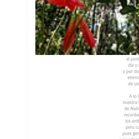
al pon
día y
y por doq
etern
de un
A lo 
nuestra 
de Nahu
recorda
los an
pero c
pues gen