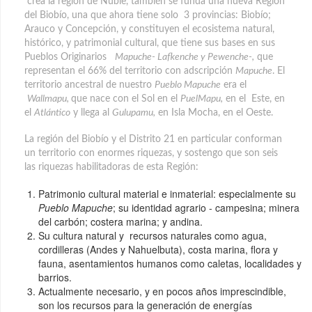
crea la región de Ñuble, también se funda una nueva Región
del Biobío, una que ahora tiene solo 3 provincias: Biobío;
Arauco y Concepción, y constituyen el ecosistema natural,
histórico, y patrimonial cultural, que tiene sus bases en sus
Pueblos Originarios
Mapuche- Lafkenche y Pewenche-,
que
representan el 66% del territorio con adscripción
Mapuche
. El
territorio ancestral de nuestro
Pueblo Mapuche
era el
Wallmapu,
que nace con el Sol en el
PuelMapu,
en el Este, en
el
Atlántico
y llega al
Gulupamu,
en Isla Mocha, en el Oeste.
La región del Biobío y el Distrito 21 en particular conforman
un territorio con enormes riquezas, y sostengo que son seis
las riquezas habilitadoras de esta Región:
Patrimonio cultural material e inmaterial: especialmente su
Pueblo Mapuche
; su identidad agrario - campesina; minera
del carbón; costera marina; y andina.
Su cultura natural y recursos naturales como agua,
cordilleras (Andes y Nahuelbuta), costa marina, flora y
fauna, asentamientos humanos como caletas, localidades y
barrios.
Actualmente necesario, y en pocos años imprescindible,
son los recursos para la generación de energías