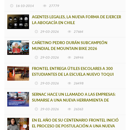
16-10-2014
27779
AGENTES LEGALES, LA NUEVA FORMA DE EJERCER
LA ABOGACÍA EN CHILE
29-03-2026
27664
CAÑETINO PEDRO DURÁN SUBCAMPEÓN
MUNDIAL DE MOUNTAIN BIKE 2026
29-03-2026
26946
FRONTEL ENTREGA ÚTILES ESCOLARES A 300
ESTUDIANTES DE LA ESCUELA NUEVO TOQUI
CAUPOLICÁN DE CAÑETE
29-03-2026
26498
SERNAC HACE UN LLAMADO A LAS EMPRESAS:
SUMARSE A UNA NUEVA HERRAMIENTA DE
BUSCADOR DE SITIOS WEB OFICIALES
29-03-2026
26363
EN EL AÑO DE SU CENTENARIO FRONTEL INICIÓ
EL PROCESO DE POSTULACIÓN A UNA NUEVA