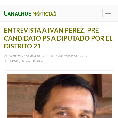
Toggl
navig
ENTREVISTA A IVAN PEREZ, PRE
CANDIDATO PS A DIPUTADO POR EL
DISTRITO 21
Domingo 04 de Julio de 2021
Autor
Redacción
0
12783 / Seccion: Política