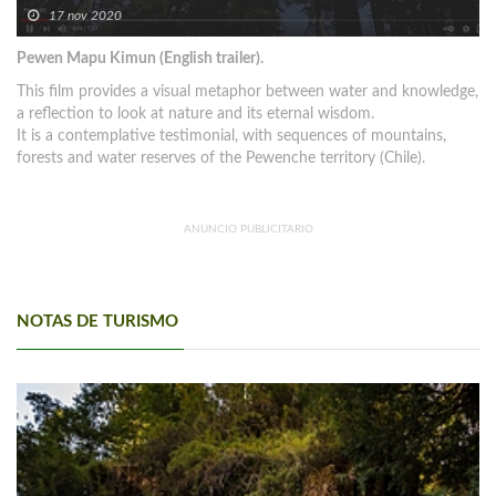
17 nov 2020
Pewen Mapu Kimun (English trailer).
This film provides a visual metaphor between water and knowledge,
a reflection to look at nature and its eternal wisdom.
It is a contemplative testimonial, with sequences of mountains,
forests and water reserves of the Pewenche territory (Chile).
ANUNCIO PUBLICITARIO
NOTAS DE TURISMO