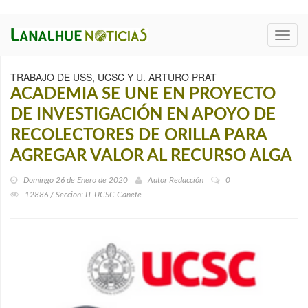
Toggl
navig
TRABAJO DE USS, UCSC Y U. ARTURO PRAT
ACADEMIA SE UNE EN PROYECTO
DE INVESTIGACIÓN EN APOYO DE
RECOLECTORES DE ORILLA PARA
AGREGAR VALOR AL RECURSO ALGA
Domingo 26 de Enero de 2020
Autor
Redacción
0
12886 / Seccion: IT UCSC Cañete