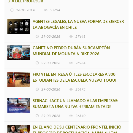
DIA DEL PROFESOR
16-10-2014
27694
AGENTES LEGALES, LA NUEVA FORMA DE EJERCER
LA ABOGACÍA EN CHILE
29-03-2026
27648
CAÑETINO PEDRO DURÁN SUBCAMPEÓN
MUNDIAL DE MOUNTAIN BIKE 2026
29-03-2026
26934
FRONTEL ENTREGA ÚTILES ESCOLARES A 300
ESTUDIANTES DE LA ESCUELA NUEVO TOQUI
CAUPOLICÁN DE CAÑETE
29-03-2026
26475
SERNAC HACE UN LLAMADO A LAS EMPRESAS:
SUMARSE A UNA NUEVA HERRAMIENTA DE
BUSCADOR DE SITIOS WEB OFICIALES
29-03-2026
26340
EN EL AÑO DE SU CENTENARIO FRONTEL INICIÓ