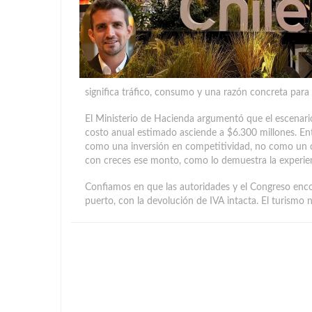
significa tráfico, consumo y una razón concreta para 
El Ministerio de Hacienda argumentó que el escenar
costo anual estimado asciende a $6.300 millones. En
como una inversión en competitividad, no como un c
con creces ese monto, como lo demuestra la experi
Confiamos en que las autoridades y el Congreso enco
puerto, con la devolución de IVA intacta. El turismo