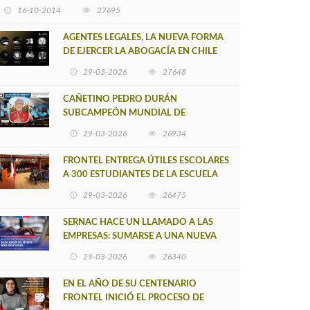
16-10-2014
27695
AGENTES LEGALES, LA NUEVA FORMA
DE EJERCER LA ABOGACÍA EN CHILE
29-03-2026
27648
CAÑETINO PEDRO DURÁN
SUBCAMPEÓN MUNDIAL DE
MOUNTAIN BIKE 2026
29-03-2026
26934
FRONTEL ENTREGA ÚTILES ESCOLARES
A 300 ESTUDIANTES DE LA ESCUELA
NUEVO TOQUI CAUPOLICÁN DE
29-03-2026
26475
CAÑETE
SERNAC HACE UN LLAMADO A LAS
EMPRESAS: SUMARSE A UNA NUEVA
HERRAMIENTA DE BUSCADOR DE
29-03-2026
26340
SITIOS WEB OFICIALES
EN EL AÑO DE SU CENTENARIO
FRONTEL INICIÓ EL PROCESO DE