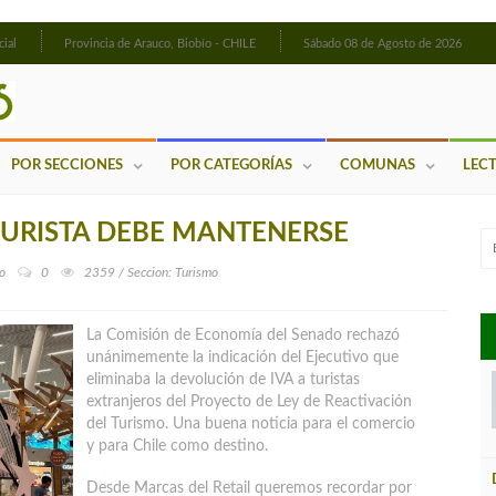
cial
Provincia de Arauco, Biobío - CHILE
Sábado 08 de Agosto de 2026
POR SECCIONES
POR CATEGORÍAS
COMUNAS
LEC
 TURISTA DEBE MANTENERSE
o
0
2359 / Seccion: Turismo
La Comisión de Economía del Senado rechazó
unánimemente la indicación del Ejecutivo que
eliminaba la devolución de IVA a turistas
extranjeros del Proyecto de Ley de Reactivación
del Turismo. Una buena noticia para el comercio
y para Chile como destino.
Desde Marcas del Retail queremos recordar por