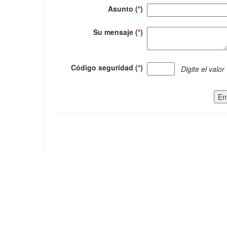
Asunto (
*
)
Su mensaje (
*
)
Código seguridad (
*
)
Digite el valor
En