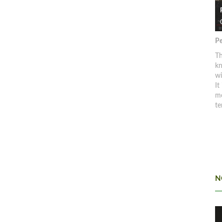
Pe
Th
kn
w
It
mo
te
N