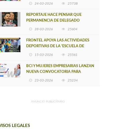
POSTULACIÓN A UNA NUEVA VERSIÓN
24-03-2026
25738
DE MUJERES CON ENERGÍA
REPORTAJE HACE PENSAR QUE
PERMANENCIA DE DELEGADO
PROVINCIAL DE ARAUCO SEA
28-03-2026
25604
INSOSTENIBLE
FRONTEL APOYA LAS ACTIVIDADES
DEPORTIVAS DE LA 'ESCUELA DE
FÚTBOL LOS ÁLAMOS'
15-03-2026
25561
BCI Y MUJERES EMPRESARIAS LANZAN
NUEVA CONVOCATORIA PARA
IMPULSAR EMPRENDIMIENTOS
23-03-2026
25234
LIDERADOS POR MUJERES
ANUNCIO PUBLICITARIO
VISOS LEGALES