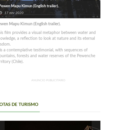
Pewen Mapu Kimun (English trailer).
17 nov 2020
wen Mapu Kimun (English trailer).
is film provides a visual metaphor between water and
owledge, a reflection to look at nature and its eternal
isdom.
 is a contemplative testimonial, with sequences of
untains, forests and water reserves of the Pewenche
rritory (Chile).
ANUNCIO PUBLICITARIO
OTAS DE TURISMO