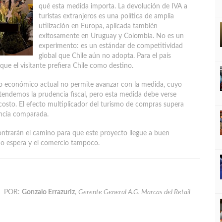
qué esta medida importa. La devolución de IVA a
turistas extranjeros es una política de amplia
utilización en Europa, aplicada también
exitosamente en Uruguay y Colombia. No es un
experimento: es un estándar de competitividad
global que Chile aún no adopta. Para el país
que el visitante prefiera Chile como destino.
io económico actual no permite avanzar con la medida, cuyo
tendemos la prudencia fiscal, pero esta medida debe verse
osto. El efecto multiplicador del turismo de compras supera
encia comparada.
ntrarán el camino para que este proyecto llegue a buen
 no espera y el comercio tampoco.
POR
:
Gonzalo Errazuriz
,
Gerente General A.G. Marcas del Retail