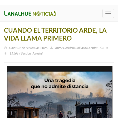
Toggl
navig
CUANDO EL TERRITORIO ARDE, LA
VIDA LLAMA PRIMERO
Lunes 02 de Febrero de 2026
Autor
Desiderio Millanao Antilef
0
15166 / Seccion: Forestal