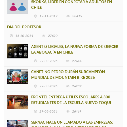
SKOKKA, LÍDER EN CONECTAR A ADULTOS EN
CHILE
12-11-2019
38419
DIA DEL PROFESOR
16-10-2014
27690
AGENTES LEGALES, LA NUEVA FORMA DE EJERCER
LA ABOGACÍA EN CHILE
29-03-2026
27644
CAÑETINO PEDRO DURÁN SUBCAMPEÓN
MUNDIAL DE MOUNTAIN BIKE 2026
29-03-2026
26932
FRONTEL ENTREGA ÚTILES ESCOLARES A 300
ESTUDIANTES DE LA ESCUELA NUEVO TOQUI
CAUPOLICÁN DE CAÑETE
29-03-2026
26469
SERNAC HACE UN LLAMADO A LAS EMPRESAS: