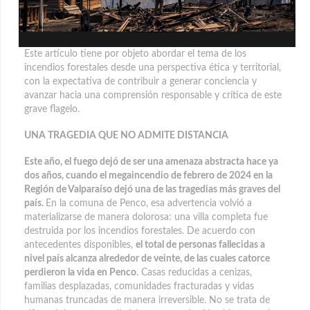
Este artículo tiene por objeto abordar el tema de los
incendios forestales desde una perspectiva ética y territorial,
con la expectativa de contribuir a generar conciencia y
avanzar hacia una comprensión responsable y crítica de este
grave flagelo.
UNA TRAGEDIA QUE NO ADMITE DISTANCIA
Este año, el fuego dejó de ser una amenaza abstracta hace ya
dos años, cuando el megaincendio de febrero de 2024 en la
Región de Valparaíso dejó una de las tragedias más graves del
país.
En la comuna de Penco, esa advertencia volvió a
materializarse de manera dolorosa: una villa completa fue
destruida por los incendios forestales. De acuerdo con
antecedentes disponibles,
el total de personas fallecidas a
nivel país alcanza alrededor de veinte, de las cuales catorce
perdieron la vida en Penco
. Casas reducidas a cenizas,
familias desplazadas, comunidades fracturadas y vidas
humanas truncadas de manera irreversible. No se trata de