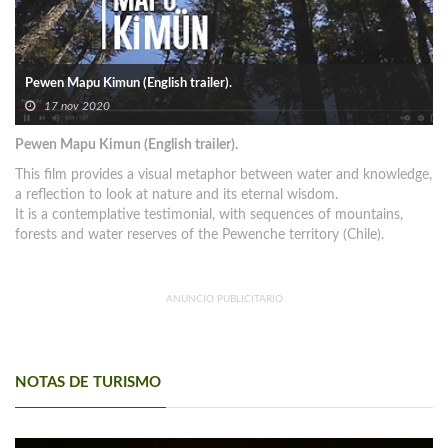
Pewen Mapu Kimun (English trailer).
17 nov 2020
Pewen Mapu Kimun (English trailer).
This film provides a visual metaphor between water and knowledge,
a reflection to look at nature and its eternal wisdom.
It is a contemplative testimonial, with sequences of mountains,
forests and water reserves of the Pewenche territory (Chile).
ANUNCIO PUBLICITARIO
NOTAS DE TURISMO