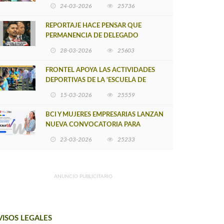
POSTULACIÓN A UNA NUEVA VERSIÓN
24-03-2026
25736
DE MUJERES CON ENERGÍA
REPORTAJE HACE PENSAR QUE
PERMANENCIA DE DELEGADO
PROVINCIAL DE ARAUCO SEA
28-03-2026
25603
INSOSTENIBLE
FRONTEL APOYA LAS ACTIVIDADES
DEPORTIVAS DE LA 'ESCUELA DE
FÚTBOL LOS ÁLAMOS'
15-03-2026
25559
BCI Y MUJERES EMPRESARIAS LANZAN
NUEVA CONVOCATORIA PARA
IMPULSAR EMPRENDIMIENTOS
23-03-2026
25233
LIDERADOS POR MUJERES
ANUNCIO PUBLICITARIO
VISOS LEGALES