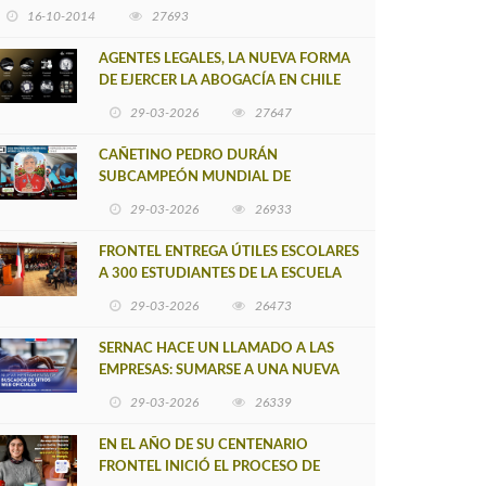
16-10-2014
27693
AGENTES LEGALES, LA NUEVA FORMA
DE EJERCER LA ABOGACÍA EN CHILE
29-03-2026
27647
CAÑETINO PEDRO DURÁN
SUBCAMPEÓN MUNDIAL DE
MOUNTAIN BIKE 2026
29-03-2026
26933
FRONTEL ENTREGA ÚTILES ESCOLARES
A 300 ESTUDIANTES DE LA ESCUELA
NUEVO TOQUI CAUPOLICÁN DE
29-03-2026
26473
CAÑETE
SERNAC HACE UN LLAMADO A LAS
EMPRESAS: SUMARSE A UNA NUEVA
HERRAMIENTA DE BUSCADOR DE
29-03-2026
26339
SITIOS WEB OFICIALES
EN EL AÑO DE SU CENTENARIO
FRONTEL INICIÓ EL PROCESO DE