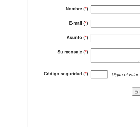
Nombre (
*
)
E-mail (
*
)
Asunto (
*
)
Su mensaje (
*
)
Código seguridad (
*
)
Digite el valor
En