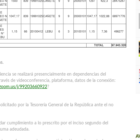
EO N
1500
839
19991025
CAÑETE
9
9
20000101
1297
422,3
28475267
AÑETE
LE
EO N
1047,17
839
19991025
CAÑETE
9
9
20000101
1047,17
1022,88
68971776
AÑETE
LE
ES
1,15
66
20100412
LEBU
6
3
20100101
1,15
7,36
496277
 N°
EBU
TOTAL
97.943.320
s.
diencia se realizará presencialmente en dependencias del
a través de videoconferencia, plataforma, datos de la conexión:
//zoom.us/j/99203660922
?
olicitado por la Tesorería General de la República ante el no
 dar cumplimiento a lo prescrito por el inciso segundo del
a suma adeudada.
A