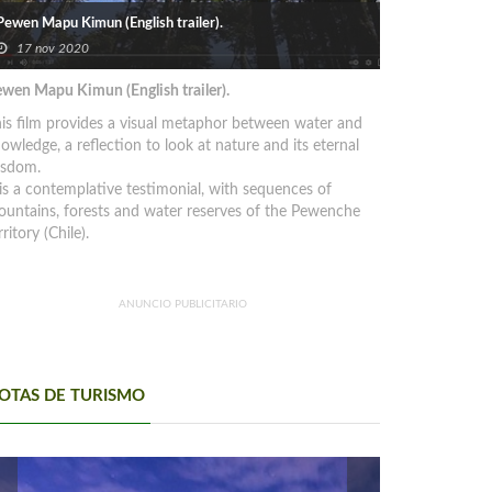
Pewen Mapu Kimun (English trailer).
17 nov 2020
wen Mapu Kimun (English trailer).
is film provides a visual metaphor between water and
owledge, a reflection to look at nature and its eternal
isdom.
 is a contemplative testimonial, with sequences of
untains, forests and water reserves of the Pewenche
rritory (Chile).
ANUNCIO PUBLICITARIO
OTAS DE TURISMO