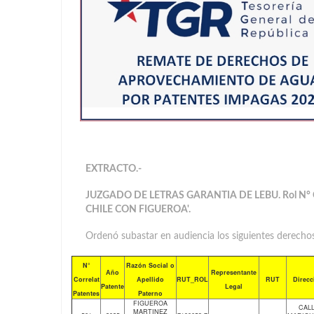
EXTRACTO.-
JUZGADO DE LETRAS GARANTIA DE LEBU. Rol N° 
CHILE CON FIGUEROA'.
Ordenó subastar en audiencia los siguientes derechos 
N°
Razón Social o
Año
Representante
Correlat
Apellido
RUT_ROL
RUT
Direcc
Patente
Legal
Patentes
Paterno
FIGUEROA
CAL
MARTINEZ