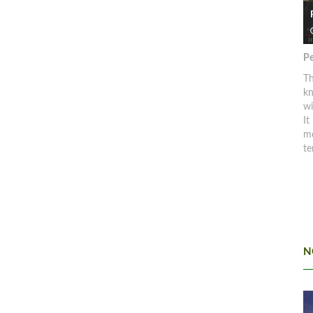
Pe
Th
kn
w
It
mo
te
N