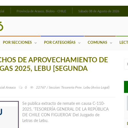
cial
Provincia de Arauco, Biobío - CHILE
Sábado 08 de Agosto de 2026
POR SECCIONES
POR CATEGORÍAS
COMUNAS
LEC
ECHOS DE APROVECHAMIENTO DE
GAS 2025, LEBU [SEGUNDA
cial Arauco
0
22767 / Seccion: Tesorería Prov. Lebu (Aviso Legal)
Se publica extracto de remate en causa C-110-
2025, 'TESORERÍA GENERAL DE LA REPÚBLICA
DE CHILE CON FIGUEROA' Del Juzgado de
Letras de Lebu.