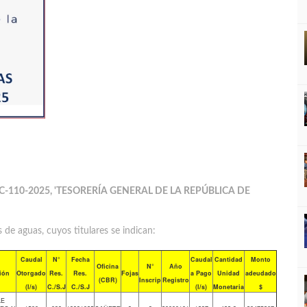
C-110-2025, 'TESORERÍA GENERAL DE LA REPÚBLICA DE
de aguas, cuyos titulares se indican:
Caudal
N°
Fecha
Caudal
Cantidad
Monto
Oficina
N°
Año
ión
Otorgado
Res.
Res.
Fojas
a Pago
Unidad
adeudado
(CBR)
Inscrip
Registro
(l/s)
C./S.J
C./S.J
(l/s)
Monetaria
$
LE