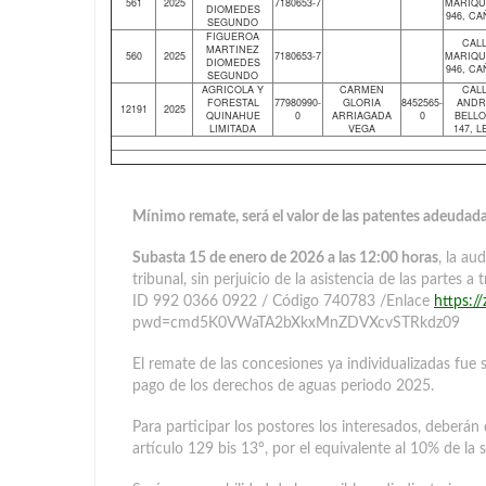
561
2025
7180653-7
MARIQU
DIOMEDES
946, C
SEGUNDO
FIGUEROA
CAL
MARTINEZ
560
2025
7180653-7
MARIQU
DIOMEDES
946, C
SEGUNDO
AGRICOLA Y
CARMEN
CAL
FORESTAL
77980990-
GLORIA
8452565-
ANDR
12191
2025
QUINAHUE
0
ARRIAGADA
0
BELLO
LIMITADA
VEGA
147, L
Mínimo remate, será el valor de las patentes adeudada
Subasta 15 de enero de 2026 a las 12:00 horas
, la au
tribunal, sin perjuicio de la asistencia de las partes 
ID 992 0366 0922 / Código 740783 /Enlace
https:
pwd=cmd5K0VWaTA2bXkxMnZDVXcvSTRkdz09
El remate de las concesiones ya individualizadas fue s
pago de los derechos de aguas periodo 2025.
Para participar los postores los interesados, deberán
artículo 129 bis 13°, por el equivalente al 10% de l