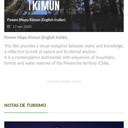
Pewen Mapu Kimun (English trailer).
17 nov 2020
Pewen Mapu Kimun (English trailer).
This film provides a visual metaphor between water and knowledge,
a reflection to look at nature and its eternal wisdom.
It is a contemplative testimonial, with sequences of mountains,
forests and water reserves of the Pewenche territory (Chile).
ANUNCIO PUBLICITARIO
NOTAS DE TURISMO