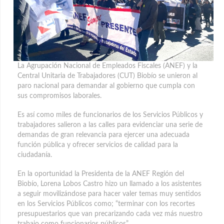
La Agrupación Nacional de Empleados Fiscales (ANEF) y la
Central Unitaria de Trabajadores (CUT) Biobío se unieron al
paro nacional para demandar al gobierno que cumpla con
sus compromisos laborales.
Es así como miles de funcionarios de los Servicios Públicos y
trabajadores salieron a las calles para evidenciar una serie de
demandas de gran relevancia para ejercer una adecuada
función pública y ofrecer servicios de calidad para la
ciudadanía.
En la oportunidad la Presidenta de la ANEF Región del
Biobío, Lorena Lobos Castro hizo un llamado a los asistentes
a seguir movilizándose para hacer valer temas muy sentidos
en los Servicios Públicos como; “terminar con los recortes
presupuestarios que van precarizando cada vez más nuestro
trabajo como funcionarios públicos”.