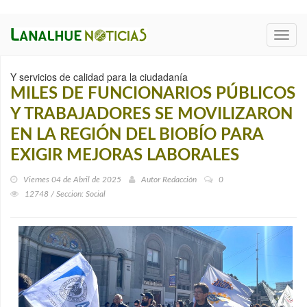
Toggl
navig
Y servicios de calidad para la ciudadanía
MILES DE FUNCIONARIOS PÚBLICOS
Y TRABAJADORES SE MOVILIZARON
EN LA REGIÓN DEL BIOBÍO PARA
EXIGIR MEJORAS LABORALES
Viernes 04 de Abril de 2025
Autor
Redacción
0
12748 / Seccion: Social