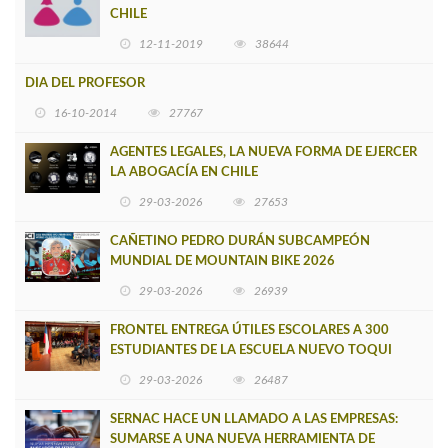
CHILE
12-11-2019
38644
DIA DEL PROFESOR
16-10-2014
27767
AGENTES LEGALES, LA NUEVA FORMA DE EJERCER
LA ABOGACÍA EN CHILE
29-03-2026
27653
CAÑETINO PEDRO DURÁN SUBCAMPEÓN
MUNDIAL DE MOUNTAIN BIKE 2026
29-03-2026
26939
FRONTEL ENTREGA ÚTILES ESCOLARES A 300
ESTUDIANTES DE LA ESCUELA NUEVO TOQUI
CAUPOLICÁN DE CAÑETE
29-03-2026
26487
SERNAC HACE UN LLAMADO A LAS EMPRESAS:
SUMARSE A UNA NUEVA HERRAMIENTA DE