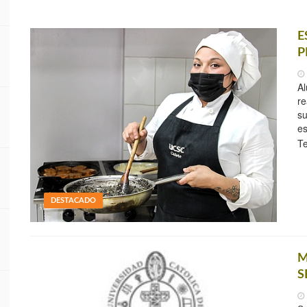
E
P
A
re
su
es
T
DESTACADO
M
S