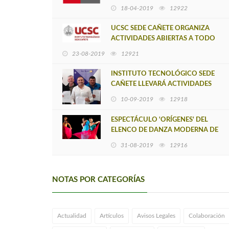
CAÑETE
18-04-2019
12922
UCSC SEDE CAÑETE ORGANIZA
ACTIVIDADES ABIERTAS A TODO
PÚBLICO
23-08-2019
12921
INSTITUTO TECNOLÓGICO SEDE
CAÑETE LLEVARÁ ACTIVIDADES
A+S A LOS ÁLAMOS
10-09-2019
12918
ESPECTÁCULO 'ORÍGENES' DEL
ELENCO DE DANZA MODERNA DE
LA UCSC TENDRÁ SU ESPERADO
31-08-2019
12916
DEBUT EN CAÑETE
NOTAS POR CATEGORÍAS
Actualidad
Artículos
Avisos Legales
Colaboración