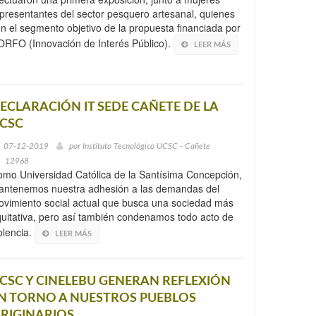
presentantes del sector pesquero artesanal, quienes
n el segmento objetivo de la propuesta financiada por
RFO (Innovación de Interés Público).
LEER MÁS
ECLARACIÓN IT SEDE CAÑETE DE LA
CSC
07-12-2019
por
Instituto Tecnológico UCSC - Cañete
12968
mo Universidad Católica de la Santísima Concepción,
antenemos nuestra adhesión a las demandas del
vimiento social actual que busca una sociedad más
uitativa, pero así también condenamos todo acto de
olencia.
LEER MÁS
CSC Y CINELEBU GENERAN REFLEXIÓN
N TORNO A NUESTROS PUEBLOS
RIGINARIOS