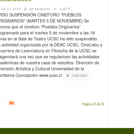
04-11-2019
por
Redacción
12879
VISO SUSPENSIÓN CINEFORO "PUEBLOS
RIGINARIOS" (MARTES 5 DE NOVIEMBRE) Se
forma que el cineforo “Pueblos Originarios”
ogramado para el martes 5 de noviembre a las 18
ras en la Sala de Teatro UCSC ha sido suspendido.
 actividad organizada por la DEAC UCSC, CineLebu y
 carrera de Licenciatura en Filosofía de la UCSC se
agendará una vez que se regularicen las actividades
adémicas de nuestra casa de estudios. Dirección de
tensión Artística y Cultural Universidad de la
antisima Concepción www.ucsc.cl
LEER MÁS
Página
1
de
3