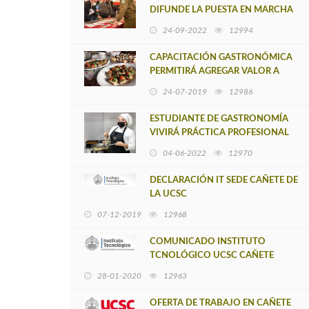
DIFUNDE LA PUESTA EN MARCHA
DE LEY SOBRE ACOSO SEXUAL,
24-09-2022
12994
VIOLENCIA Y DISCRIMINACIÓN DE
GÉNERO
CAPACITACIÓN GASTRONÓMICA
PERMITIRÁ AGREGAR VALOR A
PREPARACIONES DE
24-07-2019
12986
EMPRENDEDORES LAFKENCHES
ESTUDIANTE DE GASTRONOMÍA
VIVIRÁ PRÁCTICA PROFESIONAL
EN FRANCIA
04-06-2022
12970
DECLARACIÓN IT SEDE CAÑETE DE
LA UCSC
07-12-2019
12968
COMUNICADO INSTITUTO
TCNOLÓGICO UCSC CAÑETE
28-01-2020
12963
OFERTA DE TRABAJO EN CAÑETE