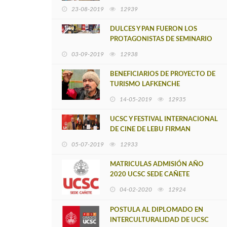
FAMILIARIZAN CON LA CULTURA
23-08-2019
12939
MAPUCHE EN VIAJE A TIRÚA
DULCES Y PAN FUERON LOS
PROTAGONISTAS DE SEMINARIO
COCINAS TERRITORIALES
03-09-2019
12938
BENEFICIARIOS DE PROYECTO DE
TURISMO LAFKENCHE
REALIZARON GIRA TÉCNICA POR
14-05-2019
12935
CHILOÉ
UCSC Y FESTIVAL INTERNACIONAL
DE CINE DE LEBU FIRMAN
CONVENIO DE COOPERACIÓN
05-07-2019
12933
MATRICULAS ADMISIÓN AÑO
2020 UCSC SEDE CAÑETE
04-02-2020
12924
POSTULA AL DIPLOMADO EN
INTERCULTURALIDAD DE UCSC