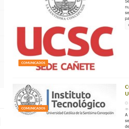
Se
nu
se
pa
COMUNICADOS
C
U
COMUNICADOS
A 
se
de