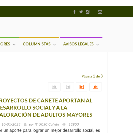
TORES
COLUMNISTAS
AVISOS LEGALES
Página
1
de
3
ROYECTOS DE CAÑETE APORTAN AL
ESARROLLO SOCIAL Y A LA
ALORACIÓN DE ADULTOS MAYORES
10-01-2023
por
IT UCSC Cañete
12953
r un aporte para lograr un mejor desarrollo social, es