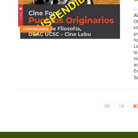
A
O
in
COMUNICADOS
pr
ho
La
la
re
ac
Ex
S