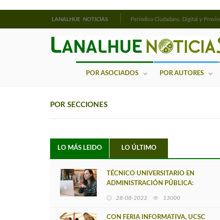
LANALHUE NOTICIAS
Periódico Ciudadano, Digital y Provin
POR ASOCIADOS
POR AUTORES
POR SECCIONES
LO MÁS LEIDO
LO ÚLTIMO
TÉCNICO UNIVERSITARIO EN
ADMINISTRACIÓN PÚBLICA:
NUEVA CARRERA DEL IT UCSC
28-08-2022
13000
SEDE CAÑETE
CON FERIA INFORMATIVA, UCSC