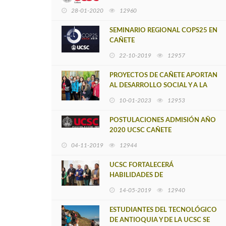
28-01-2020
12960
SEMINARIO REGIONAL COPS25 EN
CAÑETE
22-10-2019
12957
PROYECTOS DE CAÑETE APORTAN
AL DESARROLLO SOCIAL Y A LA
VALORACIÓN DE ADULTOS
10-01-2023
12953
MAYORES
POSTULACIONES ADMISIÓN AÑO
2020 UCSC CAÑETE
04-11-2019
12944
UCSC FORTALECERÁ
HABILIDADES DE
EMPRENDEDORES DE ARAUCO A
14-05-2019
12940
TRAVÉS DE PROGRAMA CORFO
ESTUDIANTES DEL TECNOLÓGICO
DE ANTIOQUIA Y DE LA UCSC SE