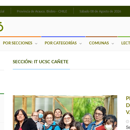
cial
Provincia de Arauco, Biobío - CHILE
Sábado 08 de Agosto de 2026
POR SECCIONES
POR CATEGORÍAS
COMUNAS
LEC
SECCIÓN: IT UCSC CAÑETE
P
D
V
Se