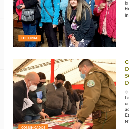
lo
bi
In
EDITORIAL
C
D
S
D
La
en
ac
Es
N
COMUNICADOS