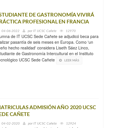
STUDIANTE DE GASTRONOMÍA VIVIRÁ
RÁCTICA PROFESIONAL EN FRANCIA
04-06-2022
por
IT UCSC Cañete
12970
lumna de IT UCSC Sede Cañete se adjudicó beca para
alizar pasantía de seis meses en Europa. Como 'un
eño hecho realidad' considera Liseth Sáez Linco,
tudiante de Gastronomía Intercultural en el Instituto
ecnológico UCSC Sede Cañete
LEER MÁS
ATRICULAS ADMISIÓN AÑO 2020 UCSC
EDE CAÑETE
04-02-2020
por
IT UCSC Cañete
12924