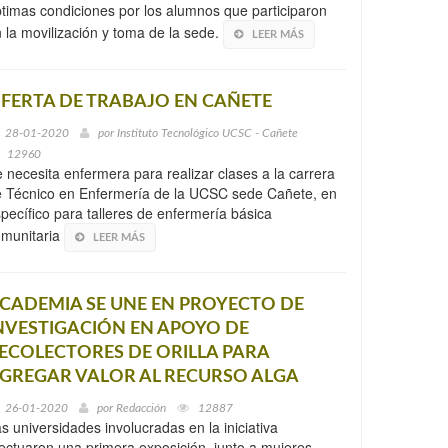
timas condiciones por los alumnos que participaron
 la movilización y toma de la sede.
LEER MÁS
FERTA DE TRABAJO EN CAÑETE
28-01-2020
por
Instituto Tecnológico UCSC - Cañete
12960
 necesita enfermera para realizar clases a la carrera
 Técnico en Enfermería de la UCSC sede Cañete, en
pecífico para talleres de enfermería básica
omunitaria
LEER MÁS
CADEMIA SE UNE EN PROYECTO DE
NVESTIGACIÓN EN APOYO DE
ECOLECTORES DE ORILLA PARA
GREGAR VALOR AL RECURSO ALGA
26-01-2020
por
Redacción
12887
s universidades involucradas en la iniciativa
ectuaron una primera exposición, junto a mujeres