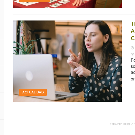
T
A
C
Fo
so
ad
or
ACTUALIDAD
ESPACIO PUBLICI