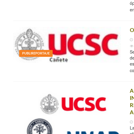
óp
en
O
Se
PUBLIREPORTAJE
de
es
c
A
I
R
A
La
ef