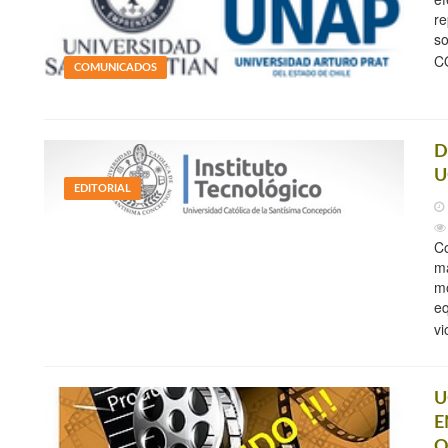
re
so
CO
COMUNICADOS
D
U
EDITORIAL
Co
m
mo
eq
vi
U
E
O