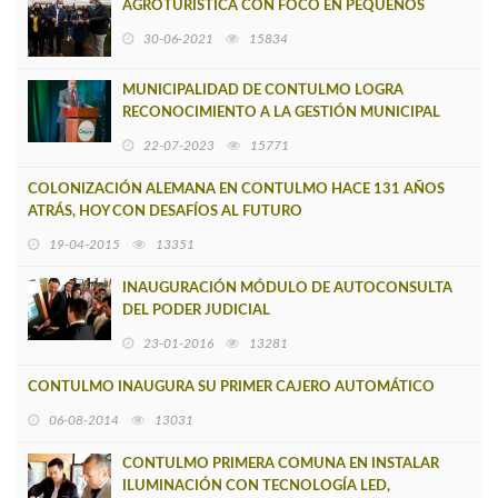
AGROTURISTICA CON FOCO EN PEQUEÑOS
PRODUCTORES
30-06-2021
15834
MUNICIPALIDAD DE CONTULMO LOGRA
RECONOCIMIENTO A LA GESTIÓN MUNICIPAL
POR SEGUNDO AÑO CONSECUTIVO
22-07-2023
15771
COLONIZACIÓN ALEMANA EN CONTULMO HACE 131 AÑOS
ATRÁS, HOY CON DESAFÍOS AL FUTURO
19-04-2015
13351
INAUGURACIÓN MÓDULO DE AUTOCONSULTA
DEL PODER JUDICIAL
23-01-2016
13281
CONTULMO INAUGURA SU PRIMER CAJERO AUTOMÁTICO
06-08-2014
13031
CONTULMO PRIMERA COMUNA EN INSTALAR
ILUMINACIÓN CON TECNOLOGÍA LED,