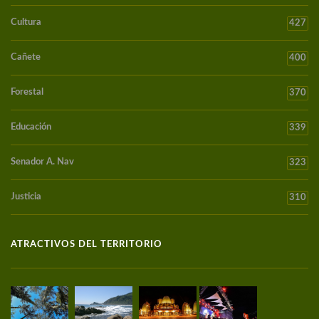
Cultura
427
Cañete
400
Forestal
370
Educación
339
Senador A. Nav
323
Justicia
310
ATRACTIVOS DEL TERRITORIO