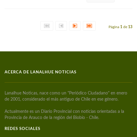
Página
1
de
13
ACERCA DE LANALHUE NOTICIAS
Lanalhue Noticas, nace como un "Periódico Ciudadano" en enero
de 2001, considerado el más antiguo de Chile en ese género.
Actualmente es un Diario Provincial con noticias orientadas a la
Provincia de Arauco de la región del Biobío - Chile.
REDES SOCIALES