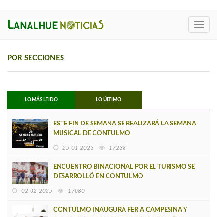
Toggl
navig
POR SECCIONES
LO MÁS LEIDO
LO ÚLTIMO
ESTE FIN DE SEMANA SE REALIZARÁ LA SEMANA
MUSICAL DE CONTULMO
25-01-2023
17238
ENCUENTRO BINACIONAL POR EL TURISMO SE
DESARROLLÓ EN CONTULMO
02-02-2025
17080
CONTULMO INAUGURA FERIA CAMPESINA Y