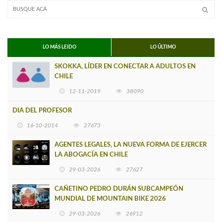
LO MÁS LEIDO
LO ÚLTIMO
SKOKKA, LÍDER EN CONECTAR A ADULTOS EN
CHILE
12-11-2019
38090
DIA DEL PROFESOR
16-10-2014
27673
AGENTES LEGALES, LA NUEVA FORMA DE EJERCER
LA ABOGACÍA EN CHILE
29-03-2026
27627
CAÑETINO PEDRO DURÁN SUBCAMPEÓN
MUNDIAL DE MOUNTAIN BIKE 2026
29-03-2026
26912