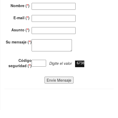
Nombre (
*
)
E-mail (
*
)
Asunto (
*
)
Su mensaje (
*
)
Código
Digite el valor
seguridad (
*
)
Envíe Mensaje