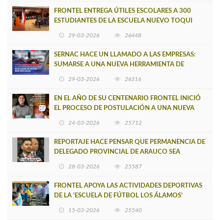
FRONTEL ENTREGA ÚTILES ESCOLARES A 300
ESTUDIANTES DE LA ESCUELA NUEVO TOQUI
CAUPOLICÁN DE CAÑETE
29-03-2026
26448
SERNAC HACE UN LLAMADO A LAS EMPRESAS:
SUMARSE A UNA NUEVA HERRAMIENTA DE
BUSCADOR DE SITIOS WEB OFICIALES
29-03-2026
26316
EN EL AÑO DE SU CENTENARIO FRONTEL INICIÓ
EL PROCESO DE POSTULACIÓN A UNA NUEVA
VERSIÓN DE MUJERES CON ENERGÍA
24-03-2026
25712
REPORTAJE HACE PENSAR QUE PERMANENCIA DE
DELEGADO PROVINCIAL DE ARAUCO SEA
INSOSTENIBLE
28-03-2026
25587
FRONTEL APOYA LAS ACTIVIDADES DEPORTIVAS
DE LA 'ESCUELA DE FÚTBOL LOS ÁLAMOS'
15-03-2026
25540