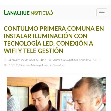
Toggl
navig
CONTULMO PRIMERA COMUNA EN
INSTALAR ILUMINACIÓN CON
TECNOLOGÍA LED, CONEXIÓN A
WIFI Y TELE GESTIÓN
Miércoles 27 de Abril de 2016
Autor
Municipalidad Contulmo
3
13019 / Seccion: Municipalidad de Contulmo