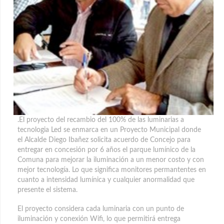
.El proyecto del recambio del 100% de las luminarias a
tecnologia Led se enmarca en un Proyecto Municipal donde
el Alcalde Diego Ibañez solicita acuerdo de Concejo para
entregar en concesión por 6 años el parque lumínico de la
Comuna para mejorar la iluminación a un menor costo y con
mejor tecnología. Lo que significa monitores permantentes en
cuanto a intensidad lumínica y cualquier anormalidad que
presente el sistema.
El proyecto considera cada luminaria con un punto de
iluminación y conexión Wifi, lo que permitirá entrega