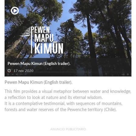
Pewen Mapu Kimun (English trailer).
17 nov 2020
Pewen Mapu Kimun (English trailer).
This film provides a visual metaphor between water and knowledge,
a reflection to look at nature and its eternal wisdom.
It is a contemplative testimonial, with sequences of mountains,
forests and water reserves of the Pewenche territory (Chile).
ANUNCIO PUBLICITARIO