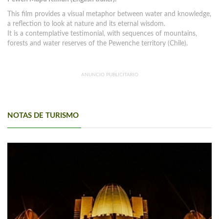
This film provides a visual metaphor between water and knowledge,
a reflection to look at nature and its eternal wisdom.
It is a contemplative testimonial, with sequences of mountains,
forests and water reserves of the Pewenche territory (Chile).
ANUNCIO PUBLICITARIO
NOTAS DE TURISMO