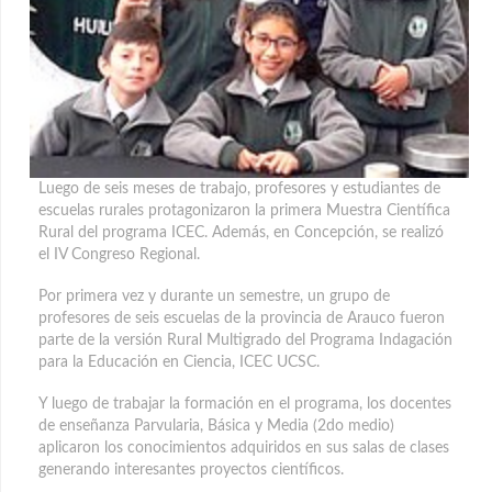
Luego de seis meses de trabajo, profesores y estudiantes de
escuelas rurales protagonizaron la primera Muestra Científica
Rural del programa ICEC. Además, en Concepción, se realizó
el IV Congreso Regional.
Por primera vez y durante un semestre, un grupo de
profesores de seis escuelas de la provincia de Arauco fueron
parte de la versión Rural Multigrado del Programa Indagación
para la Educación en Ciencia, ICEC UCSC.
Y luego de trabajar la formación en el programa, los docentes
de enseñanza Parvularia, Básica y Media (2do medio)
aplicaron los conocimientos adquiridos en sus salas de clases
generando interesantes proyectos científicos.