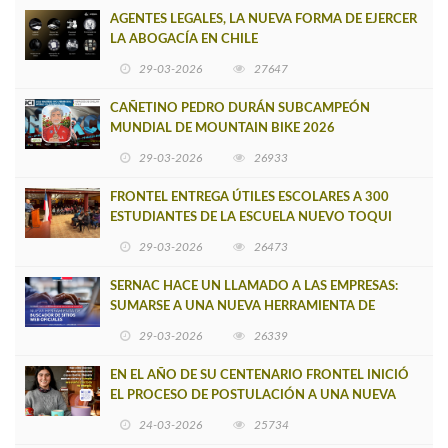
AGENTES LEGALES, LA NUEVA FORMA DE EJERCER
LA ABOGACÍA EN CHILE
29-03-2026
27647
CAÑETINO PEDRO DURÁN SUBCAMPEÓN
MUNDIAL DE MOUNTAIN BIKE 2026
29-03-2026
26933
FRONTEL ENTREGA ÚTILES ESCOLARES A 300
ESTUDIANTES DE LA ESCUELA NUEVO TOQUI
CAUPOLICÁN DE CAÑETE
29-03-2026
26473
SERNAC HACE UN LLAMADO A LAS EMPRESAS:
SUMARSE A UNA NUEVA HERRAMIENTA DE
BUSCADOR DE SITIOS WEB OFICIALES
29-03-2026
26339
EN EL AÑO DE SU CENTENARIO FRONTEL INICIÓ
EL PROCESO DE POSTULACIÓN A UNA NUEVA
VERSIÓN DE MUJERES CON ENERGÍA
24-03-2026
25734