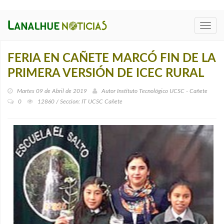
Toggl
navig
FERIA EN CAÑETE MARCÓ FIN DE LA
PRIMERA VERSIÓN DE ICEC RURAL
Martes 09 de Abril de 2019
Autor
Instituto Tecnológico UCSC - Cañete
0
12860 / Seccion: IT UCSC Cañete