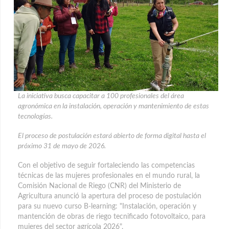
La iniciativa busca capacitar a 100 profesionales del área
agronómica en la instalación, operación y mantenimiento de estas
tecnologías.
El proceso de postulación estará abierto de forma digital hasta el
próximo 31 de mayo de 2026.
Con el objetivo de seguir fortaleciendo las competencias
técnicas de las mujeres profesionales en el mundo rural, la
Comisión Nacional de Riego (CNR) del Ministerio de
Agricultura anunció la apertura del proceso de postulación
para su nuevo curso B-learning: "Instalación, operación y
mantención de obras de riego tecnificado fotovoltaico, para
mujeres del sector agrícola 2026".