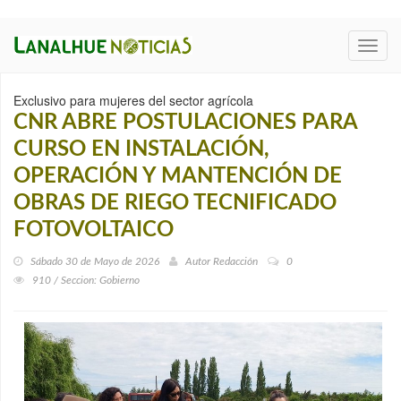
Toggl
navig
Exclusivo para mujeres del sector agrícola
CNR ABRE POSTULACIONES PARA
CURSO EN INSTALACIÓN,
OPERACIÓN Y MANTENCIÓN DE
OBRAS DE RIEGO TECNIFICADO
FOTOVOLTAICO
Sábado 30 de Mayo de 2026
Autor
Redacción
0
910 / Seccion: Gobierno