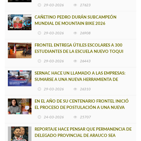
29-03-2026
27623
CAÑETINO PEDRO DURÁN SUBCAMPEÓN
MUNDIAL DE MOUNTAIN BIKE 2026
29-03-2026
26908
FRONTEL ENTREGA ÚTILES ESCOLARES A 300
ESTUDIANTES DE LA ESCUELA NUEVO TOQUI
CAUPOLICÁN DE CAÑETE
29-03-2026
26443
SERNAC HACE UN LLAMADO A LAS EMPRESAS:
SUMARSE A UNA NUEVA HERRAMIENTA DE
BUSCADOR DE SITIOS WEB OFICIALES
29-03-2026
26310
EN EL AÑO DE SU CENTENARIO FRONTEL INICIÓ
EL PROCESO DE POSTULACIÓN A UNA NUEVA
VERSIÓN DE MUJERES CON ENERGÍA
24-03-2026
25707
REPORTAJE HACE PENSAR QUE PERMANENCIA DE
DELEGADO PROVINCIAL DE ARAUCO SEA