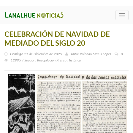
Toggl
navig
CELEBRACIÓN DE NAVIDAD DE
MEDIADO DEL SIGLO 20
Domingo 21 de Diciembre de 2025
Autor
Rolando Matus López
0
12995 / Seccion: Recopilación Prensa Histórica