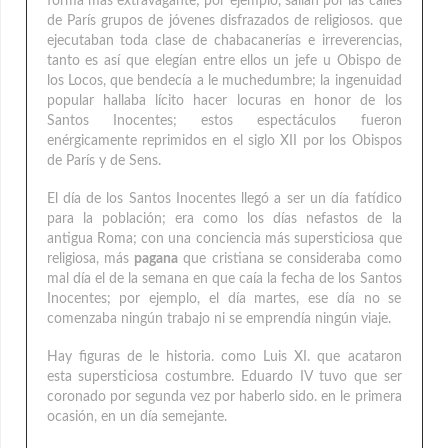
forma más extravagante; por ejemplo, salían por las calles
de París grupos de jóvenes disfrazados de religiosos. que
ejecutaban toda clase de chabacanerías e irreverencias,
tanto es así que elegían entre ellos un jefe u Obispo de
los Locos, que bendecía a le muchedumbre; la ingenuidad
popular hallaba lícito hacer locuras en honor de los
Santos Inocentes; estos espectáculos fueron
enérgicamente reprimidos en el siglo XII por los Obispos
de París y de Sens.
El día de los Santos Inocentes llegó a ser un día fatídico
para la población; era como los días nefastos de la
antigua Roma; con una conciencia más supersticiosa que
religiosa, más
pagana
que cristiana se consideraba como
mal día el de la semana en que caía la fecha de los Santos
Inocentes; por ejemplo, el día martes, ese día no se
comenzaba ningún trabajo ni se emprendía ningún viaje.
Hay figuras de le historia. como Luis XI. que acataron
esta supersticiosa costumbre. Eduardo IV tuvo que ser
coronado por segunda vez por haberlo sido. en le primera
ocasión, en un día semejante.