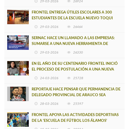
29-03-2026
26924
FRONTEL ENTREGA ÚTILES ESCOLARES A 300
ESTUDIANTES DE LA ESCUELA NUEVO TOQUI
CAUPOLICÁN DE CAÑETE
29-03-2026
26464
SERNAC HACE UN LLAMADO A LAS EMPRESAS:
SUMARSE A UNA NUEVA HERRAMIENTA DE
BUSCADOR DE SITIOS WEB OFICIALES
29-03-2026
26330
EN EL AÑO DE SU CENTENARIO FRONTEL INICIÓ
EL PROCESO DE POSTULACIÓN A UNA NUEVA
VERSIÓN DE MUJERES CON ENERGÍA
24-03-2026
25728
REPORTAJE HACE PENSAR QUE PERMANENCIA DE
DELEGADO PROVINCIAL DE ARAUCO SEA
INSOSTENIBLE
28-03-2026
25597
FRONTEL APOYA LAS ACTIVIDADES DEPORTIVAS
DE LA 'ESCUELA DE FÚTBOL LOS ÁLAMOS'