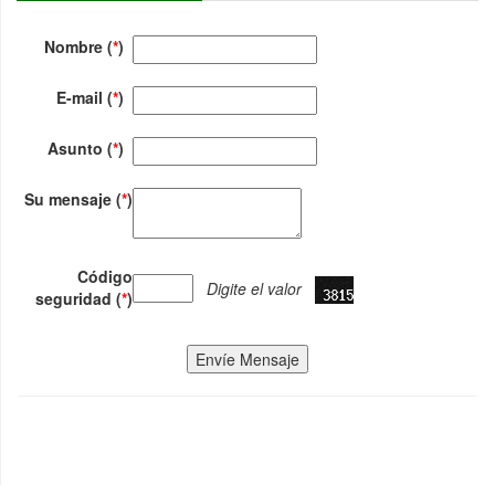
Nombre (
*
)
E-mail (
*
)
Asunto (
*
)
Su mensaje (
*
)
Código
Digite el valor
seguridad (
*
)
Envíe Mensaje