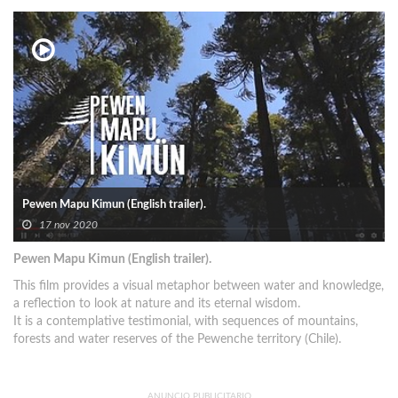
Pewen Mapu Kimun (English trailer).
17 nov 2020
Pewen Mapu Kimun (English trailer).
This film provides a visual metaphor between water and knowledge,
a reflection to look at nature and its eternal wisdom.
It is a contemplative testimonial, with sequences of mountains,
forests and water reserves of the Pewenche territory (Chile).
ANUNCIO PUBLICITARIO