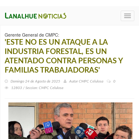
Toggl
navig
Gerente General de CMPC:
'ESTE NO ES UN ATAQUE A LA
INDUSTRIA FORESTAL, ES UN
ATENTADO CONTRA PERSONAS Y
FAMILIAS TRABAJADORAS'
Domingo 24 de Agosto de 2025
Autor
CMPC Celulosa
0
12803 / Seccion: CMPC Celulosa