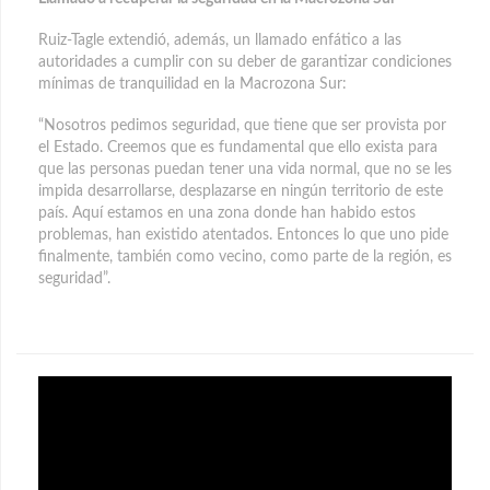
Ruiz-Tagle extendió, además, un llamado enfático a las
autoridades a cumplir con su deber de garantizar condiciones
mínimas de tranquilidad en la Macrozona Sur:
“Nosotros pedimos seguridad, que tiene que ser provista por
el Estado. Creemos que es fundamental que ello exista para
que las personas puedan tener una vida normal, que no se les
impida desarrollarse, desplazarse en ningún territorio de este
país. Aquí estamos en una zona donde han habido estos
problemas, han existido atentados. Entonces lo que uno pide
finalmente, también como vecino, como parte de la región, es
seguridad”.