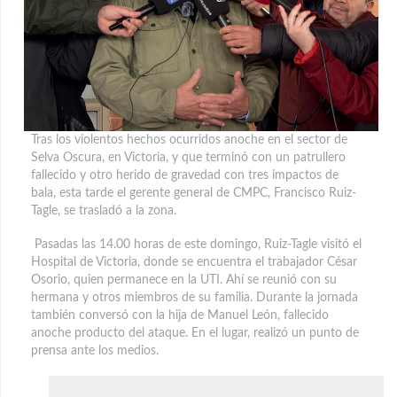
Tras los violentos hechos ocurridos anoche en el sector de
Selva Oscura, en Victoria, y que terminó con un patrullero
fallecido y otro herido de gravedad con tres impactos de
bala, esta tarde el gerente general de CMPC, Francisco Ruiz-
Tagle, se trasladó a la zona.
Pasadas las 14.00 horas de este domingo, Ruiz-Tagle visitó el
Hospital de Victoria, donde se encuentra el trabajador César
Osorio, quien permanece en la UTI. Ahí se reunió con su
hermana y otros miembros de su familia. Durante la jornada
también conversó con la hija de Manuel León, fallecido
anoche producto del ataque. En el lugar, realizó un punto de
prensa ante los medios.