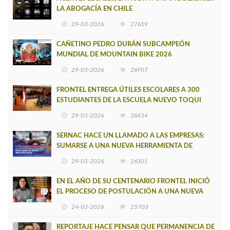
LA ABOGACÍA EN CHILE
29-03-2026
27619
CAÑETINO PEDRO DURÁN SUBCAMPEÓN
MUNDIAL DE MOUNTAIN BIKE 2026
29-03-2026
26907
FRONTEL ENTREGA ÚTILES ESCOLARES A 300
ESTUDIANTES DE LA ESCUELA NUEVO TOQUI
CAUPOLICÁN DE CAÑETE
29-03-2026
26434
SERNAC HACE UN LLAMADO A LAS EMPRESAS:
SUMARSE A UNA NUEVA HERRAMIENTA DE
BUSCADOR DE SITIOS WEB OFICIALES
29-03-2026
26301
EN EL AÑO DE SU CENTENARIO FRONTEL INICIÓ
EL PROCESO DE POSTULACIÓN A UNA NUEVA
VERSIÓN DE MUJERES CON ENERGÍA
24-03-2026
25703
REPORTAJE HACE PENSAR QUE PERMANENCIA DE