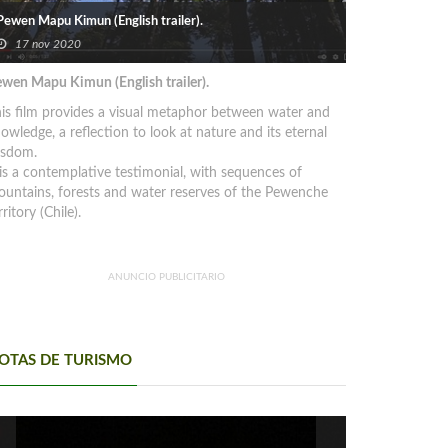
Pewen Mapu Kimun (English trailer).
17 nov 2020
wen Mapu Kimun (English trailer).
is film provides a visual metaphor between water and
owledge, a reflection to look at nature and its eternal
isdom.
 is a contemplative testimonial, with sequences of
untains, forests and water reserves of the Pewenche
rritory (Chile).
ANUNCIO PUBLICITARIO
OTAS DE TURISMO