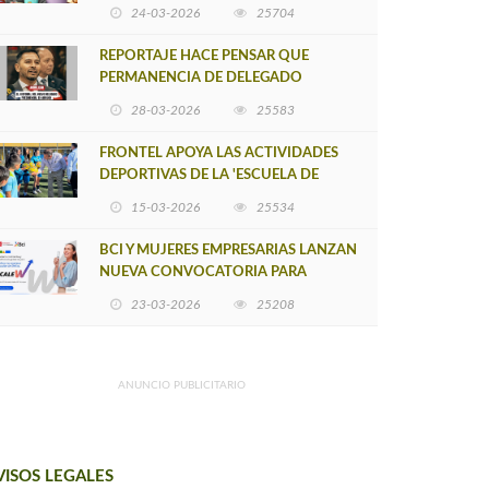
POSTULACIÓN A UNA NUEVA VERSIÓN
24-03-2026
25704
DE MUJERES CON ENERGÍA
REPORTAJE HACE PENSAR QUE
PERMANENCIA DE DELEGADO
PROVINCIAL DE ARAUCO SEA
28-03-2026
25583
INSOSTENIBLE
FRONTEL APOYA LAS ACTIVIDADES
DEPORTIVAS DE LA 'ESCUELA DE
FÚTBOL LOS ÁLAMOS'
15-03-2026
25534
BCI Y MUJERES EMPRESARIAS LANZAN
NUEVA CONVOCATORIA PARA
IMPULSAR EMPRENDIMIENTOS
23-03-2026
25208
LIDERADOS POR MUJERES
ANUNCIO PUBLICITARIO
VISOS LEGALES