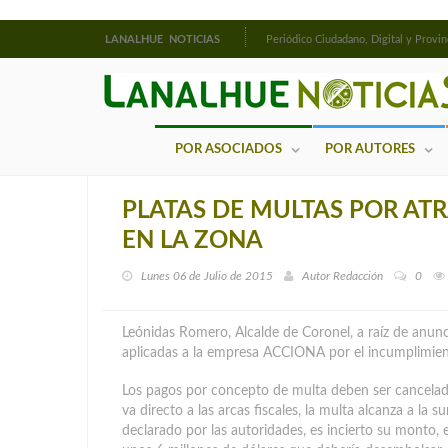
LANALHUE NOTICIAS
Periódico Ciudadano, Digital y Provin
POR ASOCIADOS
POR AUTORES
PLATAS DE MULTAS POR AT
EN LA ZONA
Lunes 06 de Julio de 2015
Autor
Redacción
0
Leónidas Romero, Alcalde de Coronel, a raíz de anunc
aplicadas a la empresa ACCIONA por el incumplimient
Los pagos por concepto de multa deben ser cancela
va directo a las arcas fiscales, la multa alcanza a la 
declarado por las autoridades, es incierto su monto, e