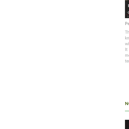
Pe
Th
kn
w
It
mo
te
N