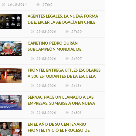
16-10-2014
27665
AGENTES LEGALES, LA NUEVA FORMA
DE EJERCER LA ABOGACÍA EN CHILE
29-03-2026
27620
CAÑETINO PEDRO DURÁN
SUBCAMPEÓN MUNDIAL DE
MOUNTAIN BIKE 2026
29-03-2026
26907
FRONTEL ENTREGA ÚTILES ESCOLARES
A 300 ESTUDIANTES DE LA ESCUELA
NUEVO TOQUI CAUPOLICÁN DE
29-03-2026
26436
CAÑETE
SERNAC HACE UN LLAMADO A LAS
EMPRESAS: SUMARSE A UNA NUEVA
HERRAMIENTA DE BUSCADOR DE
29-03-2026
26303
SITIOS WEB OFICIALES
EN EL AÑO DE SU CENTENARIO
FRONTEL INICIÓ EL PROCESO DE