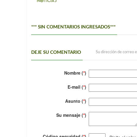
*** SIN COMENTARIOS INGRESADOS***
DEJE SU COMENTARIO
Su dirección de correo e
Nombre (
*
)
E-mail (
*
)
Asunto (
*
)
Su mensaje (
*
)
Código seguridad (
*
)