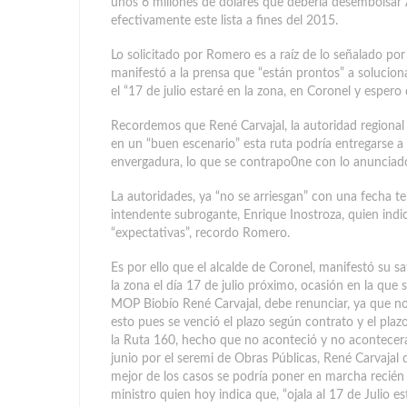
unos 6 millones de dólares que debería desembolsar A
efectivamente este lista a fines del 2015.
Lo solicitado por Romero es a raíz de lo señalado po
manifestó a la prensa que “están prontos” a soluciona
el “17 de julio estaré en la zona, en Coronel y espero 
Recordemos que René Carvajal, la autoridad regional
en un “buen escenario” esta ruta podría entregarse a 
envergadura, lo que se contrapo0ne con lo anunciado p
La autoridades, ya “no se arriesgan” con una fecha ten
intendente subrogante, Enrique Inostroza, quien indi
“expectativas”, recordo Romero.
Es por ello que el alcalde de Coronel, manifestó su sa
la zona el día 17 de julio próximo, ocasión en la que
MOP Biobío René Carvajal, debe renunciar, ya que no 
esto pues se venció el plazo según contrato y el pla
la Ruta 160, hecho que no aconteció y no acontecerá
junio por el seremi de Obras Públicas, René Carvajal 
mejor de los casos se podría poner en marcha recién a
ministro quien hoy indica que, “ojala al 17 de Julio e