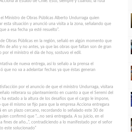
cciona al Estado de Chile. Esto, siempre y cuando, la ruta
r el Ministro de Obras Públicas Alberto Undurraga quien
r esta situación y anunció una visita a la zona, señalando que
que a esa fecha ya esté resuelto”.
 de Obras Públicas en la región, señaló en algún momento que
fin de año y no antes, ya que las obras que faltan son de gran
or el ministro el día de hoy, sostuvo el edil.
tativa de nueva entrega, así lo señalo a la prensa el
có que no va a adelantar fechas ya que éstas generan
tisfacción por el anuncio de que el ministro Undurraga, visitara
 señalo reiterara su planteamiento en cuanto a que el Seremi del
ha estado a la altura de los desafíos que el cargo le impone,
zo que él mismo se fijo para que la empresa Acciona entregara
 en un plazo cercano, recordando lo señalado este 30 de
quien confirmó que “…no será entregada. A su juicio, en el
 fines de año...”, contradiciendo a lo manifestado por el señor
sto este solucionado”