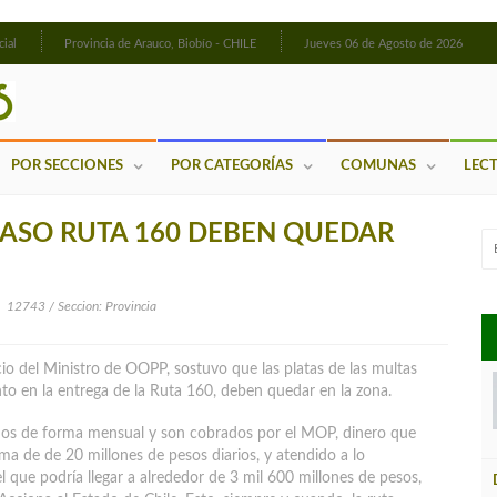
cial
Provincia de Arauco, Biobío - CHILE
Jueves 06 de Agosto de 2026
POR SECCIONES
POR CATEGORÍAS
COMUNAS
LEC
RASO RUTA 160 DEBEN QUEDAR
12743 / Seccion: Provincia
io del Ministro de OOPP, sostuvo que las platas de las multas
o en la entrega de la Ruta 160, deben quedar en la zona.
dos de forma mensual y son cobrados por el MOP, dinero que
suma de de 20 millones de pesos diarios
, y atendido a lo
l que podría llegar a alrededor de 3 mil 600 millones de pesos,