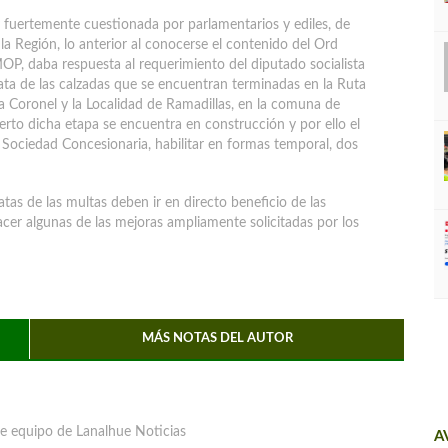
y fuertemente cuestionada por parlamentarios y ediles, de
la Región, lo anterior al conocerse el contenido del Ord
OP, daba respuesta al requerimiento del diputado socialista
ata de las calzadas que se encuentran terminadas en la Ruta
 Coronel y la Localidad de Ramadillas, en la comuna de
ierto dicha etapa se encuentra en construcción y por ello el
la Sociedad Concesionaria, habilitar en formas temporal, dos
atas de las multas deben ir en directo beneficio de las
cer algunas de las mejoras ampliamente solicitadas por los
MÁS NOTAS DEL AUTOR
e equipo de Lanalhue Noticias
A