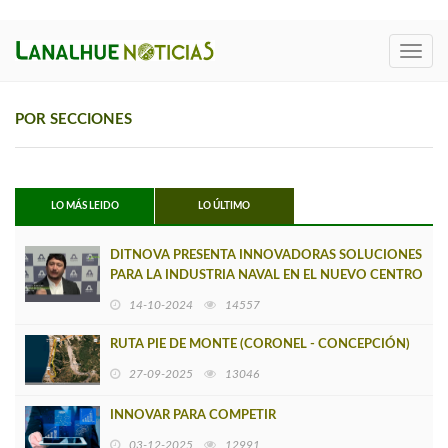
Toggl
navig
POR SECCIONES
LO MÁS LEIDO
LO ÚLTIMO
DITNOVA PRESENTA INNOVADORAS SOLUCIONES
PARA LA INDUSTRIA NAVAL EN EL NUEVO CENTRO
DE I+D DE ASMAR
14-10-2024
14557
RUTA PIE DE MONTE (CORONEL - CONCEPCIÓN)
27-09-2025
13046
INNOVAR PARA COMPETIR
03-12-2025
12991