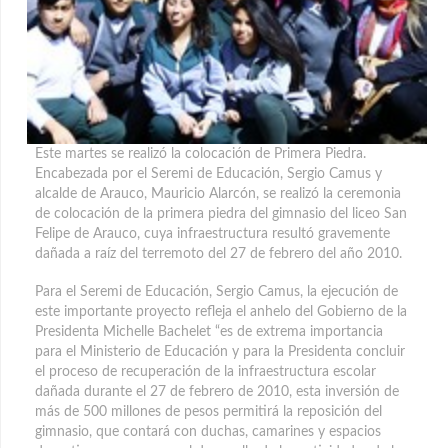
Este martes se realizó la colocación de Primera Piedra.
Encabezada por el Seremi de Educación, Sergio Camus y
alcalde de Arauco, Mauricio Alarcón, se realizó la ceremonia
de colocación de la primera piedra del gimnasio del liceo San
Felipe de Arauco, cuya infraestructura resultó gravemente
dañada a raíz del terremoto del 27 de febrero del año 2010.
Para el Seremi de Educación, Sergio Camus, la ejecución de
este importante proyecto refleja el anhelo del Gobierno de la
Presidenta Michelle Bachelet “es de extrema importancia
para el Ministerio de Educación y para la Presidenta concluir
el proceso de recuperación de la infraestructura escolar
dañada durante el 27 de febrero de 2010, esta inversión de
más de 500 millones de pesos permitirá la reposición del
gimnasio, que contará con duchas, camarines y espacios