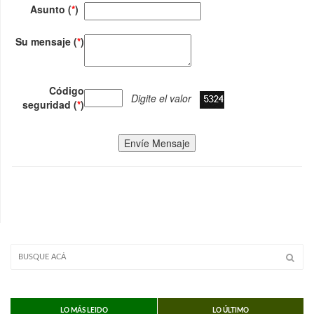
Asunto (
*
)
Su mensaje (
*
)
Código
Digite el valor
seguridad (
*
)
Envíe Mensaje
LO MÁS LEIDO
LO ÚLTIMO