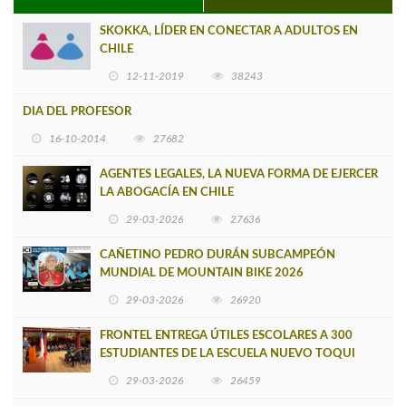
SKOKKA, LÍDER EN CONECTAR A ADULTOS EN
CHILE
12-11-2019
38243
DIA DEL PROFESOR
16-10-2014
27682
AGENTES LEGALES, LA NUEVA FORMA DE EJERCER
LA ABOGACÍA EN CHILE
29-03-2026
27636
CAÑETINO PEDRO DURÁN SUBCAMPEÓN
MUNDIAL DE MOUNTAIN BIKE 2026
29-03-2026
26920
FRONTEL ENTREGA ÚTILES ESCOLARES A 300
ESTUDIANTES DE LA ESCUELA NUEVO TOQUI
CAUPOLICÁN DE CAÑETE
29-03-2026
26459