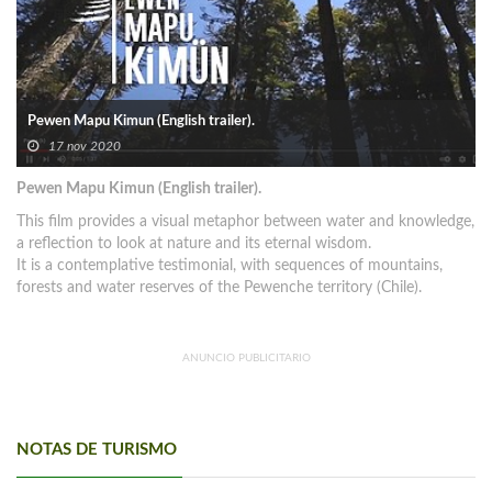
Pewen Mapu Kimun (English trailer).
17 nov 2020
Pewen Mapu Kimun (English trailer).
This film provides a visual metaphor between water and knowledge,
a reflection to look at nature and its eternal wisdom.
It is a contemplative testimonial, with sequences of mountains,
forests and water reserves of the Pewenche territory (Chile).
ANUNCIO PUBLICITARIO
NOTAS DE TURISMO