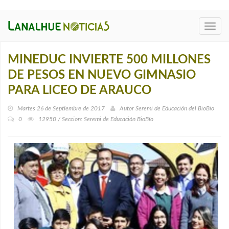
Toggl
navig
MINEDUC INVIERTE 500 MILLONES
DE PESOS EN NUEVO GIMNASIO
PARA LICEO DE ARAUCO
Martes 26 de Septiembre de 2017
Autor
Seremi de Educación del BioBio
0
12950 / Seccion: Seremi de Educación BioBí­o