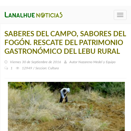
Toggl
navig
SABERES DEL CAMPO, SABORES DEL
FOGÓN. RESCATE DEL PATRIMONIO
GASTRONÓMICO DEL LEBU RURAL
Viernes 30 de Septiembre de 2016
Autor
Nazareno Medel y Equipo
1
12949 / Seccion: Cultura