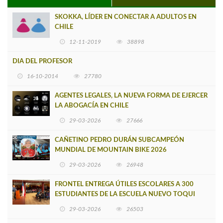
SKOKKA, LÍDER EN CONECTAR A ADULTOS EN
CHILE
12-11-2019
38898
DIA DEL PROFESOR
16-10-2014
27780
AGENTES LEGALES, LA NUEVA FORMA DE EJERCER
LA ABOGACÍA EN CHILE
29-03-2026
27666
CAÑETINO PEDRO DURÁN SUBCAMPEÓN
MUNDIAL DE MOUNTAIN BIKE 2026
29-03-2026
26948
FRONTEL ENTREGA ÚTILES ESCOLARES A 300
ESTUDIANTES DE LA ESCUELA NUEVO TOQUI
CAUPOLICÁN DE CAÑETE
29-03-2026
26503