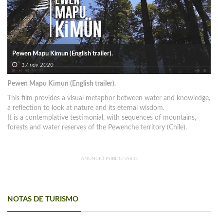
Pewen Mapu Kimun (English trailer).
17 nov 2020
Pewen Mapu Kimun (English trailer).
This film provides a visual metaphor between water and knowledge,
a reflection to look at nature and its eternal wisdom.
It is a contemplative testimonial, with sequences of mountains,
forests and water reserves of the Pewenche territory (Chile).
ANUNCIO PUBLICITARIO
NOTAS DE TURISMO