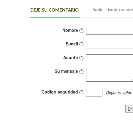
DEJE SU COMENTARIO
Su dirección de correo e
Nombre (
*
)
E-mail (
*
)
Asunto (
*
)
Su mensaje (
*
)
Código seguridad (
*
)
Digite el valor
En