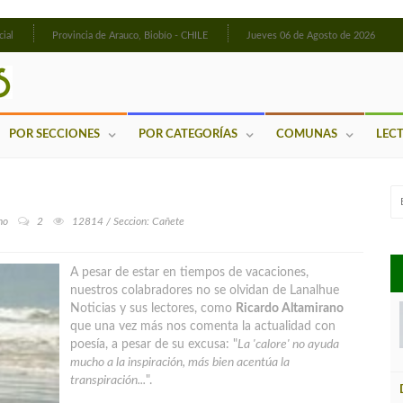
cial
Provincia de Arauco, Biobío - CHILE
Jueves 06 de Agosto de 2026
POR SECCIONES
POR CATEGORÍAS
COMUNAS
LEC
no
2
12814 / Seccion: Cañete
A pesar de estar en tiempos de vacaciones,
nuestros colabradores no se olvidan de Lanalhue
Noticias y sus lectores, como
Ricardo Altamirano
que una vez más nos comenta la actualidad con
poesía, a pesar de su excusa: "
La 'calore' no ayuda
mucho a la inspiración, más bien acentúa la
transpiración...
".