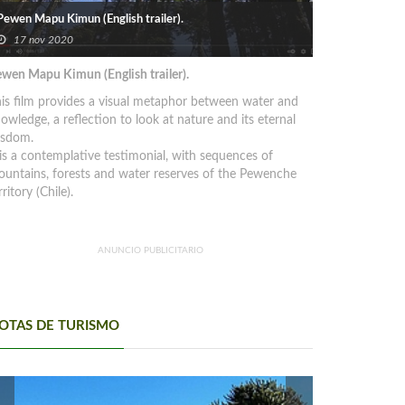
Pewen Mapu Kimun (English trailer).
17 nov 2020
wen Mapu Kimun (English trailer).
is film provides a visual metaphor between water and
owledge, a reflection to look at nature and its eternal
isdom.
 is a contemplative testimonial, with sequences of
untains, forests and water reserves of the Pewenche
rritory (Chile).
ANUNCIO PUBLICITARIO
OTAS DE TURISMO