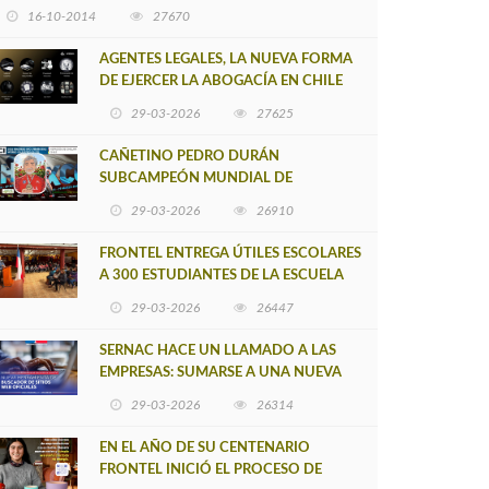
16-10-2014
27670
AGENTES LEGALES, LA NUEVA FORMA
DE EJERCER LA ABOGACÍA EN CHILE
29-03-2026
27625
CAÑETINO PEDRO DURÁN
SUBCAMPEÓN MUNDIAL DE
MOUNTAIN BIKE 2026
29-03-2026
26910
FRONTEL ENTREGA ÚTILES ESCOLARES
A 300 ESTUDIANTES DE LA ESCUELA
NUEVO TOQUI CAUPOLICÁN DE
29-03-2026
26447
CAÑETE
SERNAC HACE UN LLAMADO A LAS
EMPRESAS: SUMARSE A UNA NUEVA
HERRAMIENTA DE BUSCADOR DE
29-03-2026
26314
SITIOS WEB OFICIALES
EN EL AÑO DE SU CENTENARIO
FRONTEL INICIÓ EL PROCESO DE