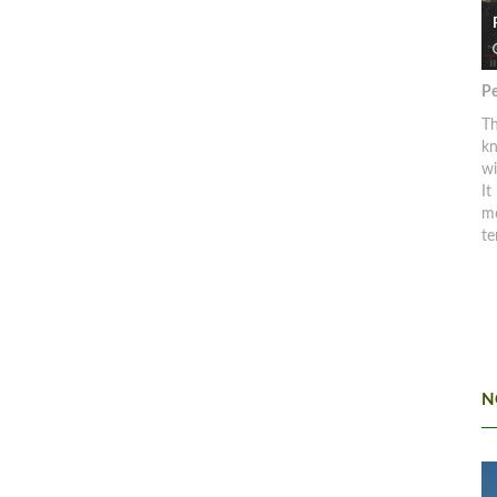
Pe
Th
kn
w
It
mo
te
N