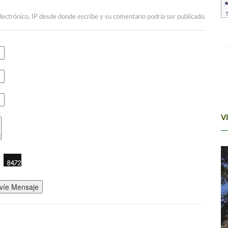
lectrónico, IP desde donde escribe y su comentario podría ser publicado.
V
víe Mensaje