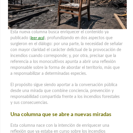
Esta nueva columna busca enriquecer el contenido ya
publicado (
leer acá
), profundizando en dos aspectos que
surgieron en el diálogo: por una parte, la necesidad de señalar
con mayor claridad el carácter delictual de la provocación de
incendios
cuando corresponde; y, por otra, precisar que la
referencia a los monocultivos apunta a abrir una reflexión
responsable sobre la forma de abordar el territorio, más que
a responsabilizar a determinadas especies.
El propósito sigue siendo aportar a la conversación pública
desde una mirada que combine conciencia, prevención y
responsabilidad compartida frente a los incendios forestales
y sus consecuencias.
Una columna que se abre a nuevas miradas
Esta columna nace con la intención de enriquecer una
reflexión que ya estaba en curso sobre los incendios