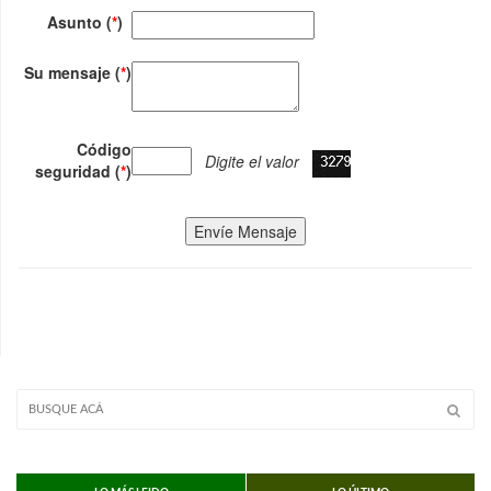
Asunto (
*
)
Su mensaje (
*
)
Código
Digite el valor
seguridad (
*
)
Envíe Mensaje