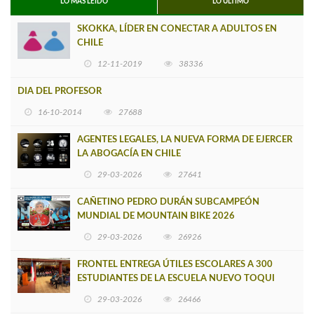
LO MÁS LEIDO
LO ÚLTIMO
SKOKKA, LÍDER EN CONECTAR A ADULTOS EN
CHILE
12-11-2019
38336
DIA DEL PROFESOR
16-10-2014
27688
AGENTES LEGALES, LA NUEVA FORMA DE EJERCER
LA ABOGACÍA EN CHILE
29-03-2026
27641
CAÑETINO PEDRO DURÁN SUBCAMPEÓN
MUNDIAL DE MOUNTAIN BIKE 2026
29-03-2026
26926
FRONTEL ENTREGA ÚTILES ESCOLARES A 300
ESTUDIANTES DE LA ESCUELA NUEVO TOQUI
CAUPOLICÁN DE CAÑETE
29-03-2026
26466