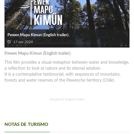
Pewen Mapu Kimun (English trailer).
17 nov 2020
Pewen Mapu Kimun (English trailer).
This film provides a visual metaphor between water and knowledge,
a reflection to look at nature and its eternal wisdom.
It is a contemplative testimonial, with sequences of mountains,
forests and water reserves of the Pewenche territory (Chile).
ANUNCIO PUBLICITARIO
NOTAS DE TURISMO