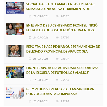
SERNAC HACE UN LLAMADO A LAS EMPRESAS:
SUMARSE A UNA NUEVA HERRAMIENTA DE
BUSCADOR DE SITIOS WEB OFICIALES
29-03-2026
26332
EN EL AÑO DE SU CENTENARIO FRONTEL INICIÓ
EL PROCESO DE POSTULACIÓN A UNA NUEVA
VERSIÓN DE MUJERES CON ENERGÍA
24-03-2026
25730
REPORTAJE HACE PENSAR QUE PERMANENCIA DE
DELEGADO PROVINCIAL DE ARAUCO SEA
INSOSTENIBLE
28-03-2026
25599
FRONTEL APOYA LAS ACTIVIDADES DEPORTIVAS
DE LA 'ESCUELA DE FÚTBOL LOS ÁLAMOS'
15-03-2026
25556
BCI Y MUJERES EMPRESARIAS LANZAN NUEVA
CONVOCATORIA PARA IMPULSAR
EMPRENDIMIENTOS LIDERADOS POR MUJERES
23-03-2026
25228