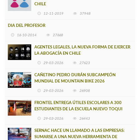
CHILE
12-11-2019
37948
DIA DEL PROFESOR
16-10-2014
27668
AGENTES LEGALES, LA NUEVA FORMA DE EJERCER
LA ABOGACÍA EN CHILE
29-03-2026
27623
CAÑETINO PEDRO DURÁN SUBCAMPEÓN
MUNDIAL DE MOUNTAIN BIKE 2026
29-03-2026
26908
FRONTEL ENTREGA ÚTILES ESCOLARES A 300
ESTUDIANTES DE LA ESCUELA NUEVO TOQUI
CAUPOLICÁN DE CAÑETE
29-03-2026
26443
SERNAC HACE UN LLAMADO A LAS EMPRESAS:
SUMARSE A UNA NUEVA HERRAMIENTA DE