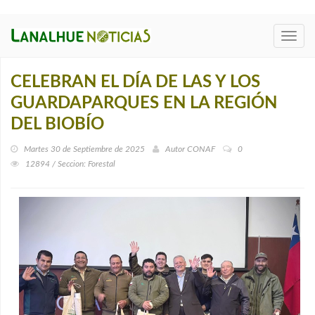
Toggl
navig
CELEBRAN EL DÍA DE LAS Y LOS
GUARDAPARQUES EN LA REGIÓN
DEL BIOBÍO
Martes 30 de Septiembre de 2025
Autor
CONAF
0
12894 / Seccion: Forestal