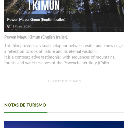
Pewen Mapu Kimun (English trailer).
17 nov 2020
Pewen Mapu Kimun (English trailer).
This film provides a visual metaphor between water and knowledge,
a reflection to look at nature and its eternal wisdom.
It is a contemplative testimonial, with sequences of mountains,
forests and water reserves of the Pewenche territory (Chile).
ANUNCIO PUBLICITARIO
NOTAS DE TURISMO