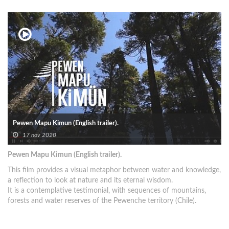
Pewen Mapu Kimun (English trailer).
17 nov 2020
Pewen Mapu Kimun (English trailer).
This film provides a visual metaphor between water and knowledge,
a reflection to look at nature and its eternal wisdom.
It is a contemplative testimonial, with sequences of mountains,
forests and water reserves of the Pewenche territory (Chile).