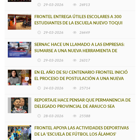
29-03-2026
26913
FRONTEL ENTREGA ÚTILES ESCOLARES A 300
ESTUDIANTES DE LA ESCUELA NUEVO TOQUI
CAUPOLICÁN DE CAÑETE
29-03-2026
26449
SERNAC HACE UN LLAMADO A LAS EMPRESAS:
SUMARSE A UNA NUEVA HERRAMIENTA DE
BUSCADOR DE SITIOS WEB OFICIALES
29-03-2026
26317
EN EL AÑO DE SU CENTENARIO FRONTEL INICIÓ
EL PROCESO DE POSTULACIÓN A UNA NUEVA
VERSIÓN DE MUJERES CON ENERGÍA
24-03-2026
25714
REPORTAJE HACE PENSAR QUE PERMANENCIA DE
DELEGADO PROVINCIAL DE ARAUCO SEA
INSOSTENIBLE
28-03-2026
25588
FRONTEL APOYA LAS ACTIVIDADES DEPORTIVAS
DE LA 'ESCUELA DE FÚTBOL LOS ÁLAMOS'