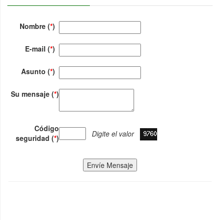
Nombre (
*
)
E-mail (
*
)
Asunto (
*
)
Su mensaje (
*
)
Código
Digite el valor
seguridad (
*
)
Envíe Mensaje