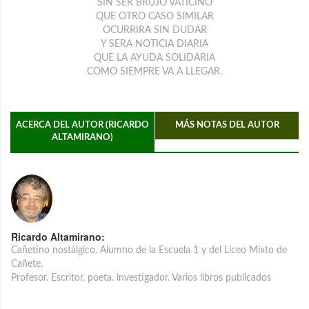
SIN SER BRUJO VATICINO
QUE OTRO CASO SIMILAR
OCURRIRA SIN DUDAR
Y SERA NOTICIA DIARIA
QUE LA AYUDA SOLIDARIA
COMO SIEMPRE VA A LLEGAR.
ACERCA DEL AUTOR (RICARDO
MÁS NOTAS DEL AUTOR
ALTAMIRANO)
Ricardo Altamirano:
Cañetino nostálgico. Alumno de la Escuela 1 y del Liceo Mixto de
Cañete.
Profesor. Escritor. poeta. investigador. Varios libros publicados