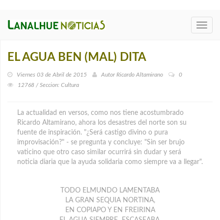
Toggl
navig
EL AGUA BEN (MAL) DITA
Viernes 03 de Abril de 2015
Autor
Ricardo Altamirano
0
12768 / Seccion: Cultura
La actualidad en versos, como nos tiene acostumbrado
Ricardo Altamirano, ahora los desastres del norte son su
fuente de inspiración. "¿Será castigo divino o pura
improvisación?" - se pregunta y concluye: "Sin ser brujo
vaticino que otro caso similar ocurrirá sin dudar y será
noticia diaria que la ayuda solidaria como siempre va a llegar".
TODO ELMUNDO LAMENTABA
LA GRAN SEQUIA NORTINA,
EN COPIAPO Y EN FREIRINA
EL AGUA SIEMPRE ESCASEABA,