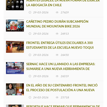
AGENTES LEGALES, LA NUEVA FORMA DE EJERCER
LA ABOGACÍA EN CHILE
29-03-2026
27629
CAÑETINO PEDRO DURÁN SUBCAMPEÓN
MUNDIAL DE MOUNTAIN BIKE 2026
29-03-2026
26913
FRONTEL ENTREGA ÚTILES ESCOLARES A 300
ESTUDIANTES DE LA ESCUELA NUEVO TOQUI
CAUPOLICÁN DE CAÑETE
29-03-2026
26450
SERNAC HACE UN LLAMADO A LAS EMPRESAS:
SUMARSE A UNA NUEVA HERRAMIENTA DE
BUSCADOR DE SITIOS WEB OFICIALES
29-03-2026
26319
EN EL AÑO DE SU CENTENARIO FRONTEL INICIÓ
EL PROCESO DE POSTULACIÓN A UNA NUEVA
VERSIÓN DE MUJERES CON ENERGÍA
24-03-2026
25718
REPORTAJE HACE PENSAR QUE PERMANENCIA DE