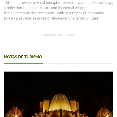
This film provides a visual metaphor between water and knowledge,
a reflection to look at nature and its eternal wisdom.
It is a contemplative testimonial, with sequences of mountains,
forests and water reserves of the Pewenche territory (Chile).
ANUNCIO PUBLICITARIO
NOTAS DE TURISMO