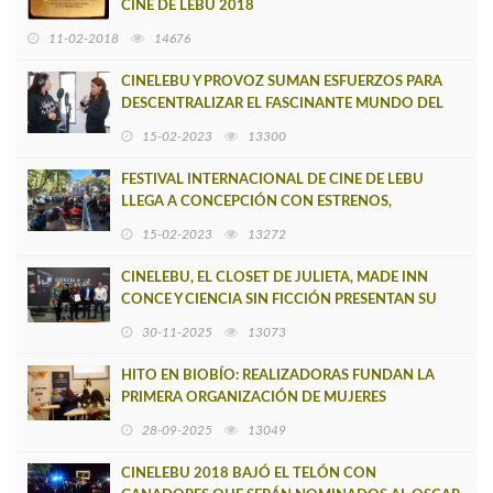
CINE DE LEBU 2018
11-02-2018
14676
CINELEBU Y PROVOZ SUMAN ESFUERZOS PARA
DESCENTRALIZAR EL FASCINANTE MUNDO DEL
DOBLAJE DE PELÍCULAS
15-02-2023
13300
FESTIVAL INTERNACIONAL DE CINE DE LEBU
LLEGA A CONCEPCIÓN CON ESTRENOS,
PREMIACIONES Y MÚSICA EN VIVO
15-02-2023
13272
CINELEBU, EL CLOSET DE JULIETA, MADE INN
CONCE Y CIENCIA SIN FICCIÓN PRESENTAN SU
AGENDA 2026 Y OFICIALIZAN ALIANZA
30-11-2025
13073
HITO EN BIOBÍO: REALIZADORAS FUNDAN LA
PRIMERA ORGANIZACIÓN DE MUJERES
AUDIOVISUALES PARA PROYECTAR EL TALENTO
28-09-2025
13049
REGIONAL
CINELEBU 2018 BAJÓ EL TELÓN CON