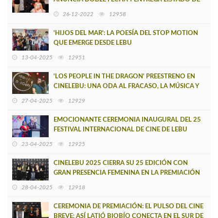
CORTOS CHILENOS QUE ASPIRAN A LOS OSCAR
26-12-2022
12958
'HIJOS DEL MAR': LA POESÍA DEL STOP MOTION
QUE EMERGE DESDE LEBU
13-04-2025
12951
'LOS PEOPLE IN THE DRAGON' PREESTRENO EN
CINELEBU: UNA ODA AL FRACASO, LA MÚSICA Y
LOS SUEÑOS TERCOS
27-04-2025
12929
EMOCIONANTE CEREMONIA INAUGURAL DEL 25
FESTIVAL INTERNACIONAL DE CINE DE LEBU
23-04-2025
12925
CINELEBU 2025 CIERRA SU 25 EDICIÓN CON
GRAN PRESENCIA FEMENINA EN LA PREMIACIÓN
28-04-2025
12918
CEREMONIA DE PREMIACIÓN: EL PULSO DEL CINE
BREVE: ASÍ LATIÓ BIOBÍO CONECTA EN EL SUR DE