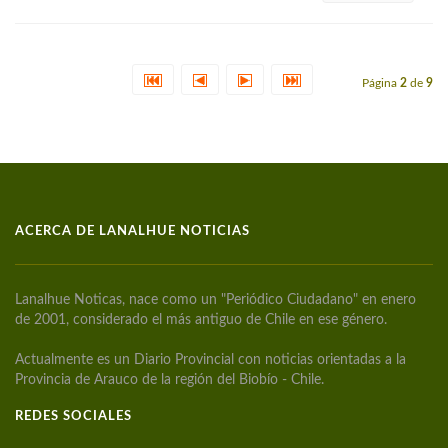
Página
2
de
9
ACERCA DE LANALHUE NOTICIAS
Lanalhue Noticas, nace como un "Periódico Ciudadano" en enero
de 2001, considerado el más antiguo de Chile en ese género.
Actualmente es un Diario Provincial con noticias orientadas a la
Provincia de Arauco de la región del Biobío - Chile.
REDES SOCIALES