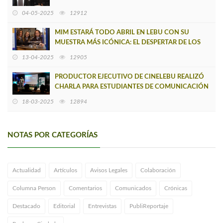
CHILE
04-05-2025
12912
MIM ESTARÁ TODO ABRIL EN LEBU CON SU
MUESTRA MÁS ICÓNICA: EL DESPERTAR DE LOS
SENTIDOS
13-04-2025
12905
PRODUCTOR EJECUTIVO DE CINELEBU REALIZÓ
CHARLA PARA ESTUDIANTES DE COMUNICACIÓN
AUDIOVISUAL EN SANTO TOMÁS
18-03-2025
12894
NOTAS POR CATEGORÍAS
Actualidad
Artículos
Avisos Legales
Colaboración
Columna Person
Comentarios
Comunicados
Crónicas
Destacado
Editorial
Entrevistas
PubliReportaje