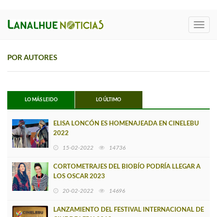
Toggl
navig
POR AUTORES
LO MÁS LEIDO
LO ÚLTIMO
ELISA LONCÓN ES HOMENAJEADA EN CINELEBU
2022
15-02-2022
14736
CORTOMETRAJES DEL BIOBÍO PODRÍA LLEGAR A
LOS OSCAR 2023
20-02-2022
14696
LANZAMIENTO DEL FESTIVAL INTERNACIONAL DE