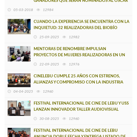
GANADORES QUE SERÁN NOMINADOS AL OSCAR
05-03-2018
12984
CUANDO LA EXPERIENCIA SE ENCUENTRA CON LA
INQUIETUD: 32 REALIZADORAS DEL BIOBÍO
INICIAN TALLER DE FORMACIÓN AUDIOVISUAL
25-09-2025
12982
MENTORAS DE RENOMBRE IMPULSAN
PROYECTOS DE MUJERES REALIZADORAS EN UN
NUEVO TALLER EN CONCEPCIÓN
22-09-2025
12976
CINELEBU CUMPLE 25 AÑOS CON ESTRENOS,
ALIANZAS Y COMPROMISO CON LA INDUSTRIA
CREATIVA
04-04-2025
12960
FESTIVAL INTERNACIONAL DE CINE DE LEBU Y USS
LANZAN INNOVADOR TALLER AUDIOVISUAL
PARA MUJERES DEL BIOBÍO
30-08-2025
12960
FESTIVAL INTERNACIONAL DE CINE DE LEBU
ANUNCIA DOBLE FECHA Y ENTREGA LISTADO DE