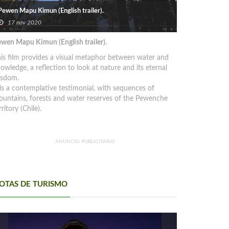
Pewen Mapu Kimun (English trailer).
17 nov 2020
wen Mapu Kimun (English trailer).
is film provides a visual metaphor between water and
owledge, a reflection to look at nature and its eternal
isdom.
 is a contemplative testimonial, with sequences of
untains, forests and water reserves of the Pewenche
rritory (Chile).
ANUNCIO PUBLICITARIO
OTAS DE TURISMO