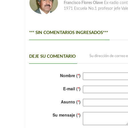
Francisco Flores Olave
Ex-radio cont
1971 Escuela No.1 profesor jefe Va
*** SIN COMENTARIOS INGRESADOS***
DEJE SU COMENTARIO
Su dirección de correo e
Nombre (
*
)
E-mail (
*
)
Asunto (
*
)
Su mensaje (
*
)