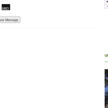
víe Mensaje
V