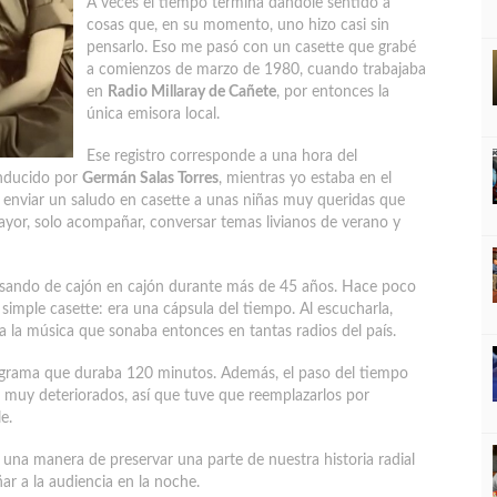
A veces el tiempo termina dándole sentido a
cosas que, en su momento, uno hizo casi sin
pensarlo. Eso me pasó con un casette que grabé
a comienzos de marzo de 1980, cuando trabajaba
en
Radio Millaray de Cañete
, por entonces la
única emisora local.
Ese registro corresponde a una hora del
nducido por
Germán Salas Torres
, mientras yo estaba en el
: enviar un saludo en casette a unas niñas muy queridas que
yor, solo acompañar, conversar temas livianos de verano y
pasando de cajón en cajón durante más de 45 años. Hace poco
n simple casette: era una cápsula del tiempo. Al escucharla,
 a la música que sonaba entonces en tantas radios del país.
grama que duraba 120 minutos. Además, el paso del tiempo
 muy deteriorados, así que tuve que reemplazarlos por
e.
n una manera de preservar una parte de nuestra historia radial
ar a la audiencia en la noche.