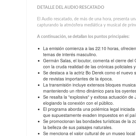
DETALLE DEL AUDIO RESCATADO
El Audio rescatado, de más de una hora, presenta una
capturando la atmósfera mediática y musical de prin
A continuación, se detallan los puntos principales:
La emisión comienza a las 22:10 horas, ofrecien
temas de interés masculino.
Germán Salas, el locutor, comenta el cierre del
con la cruda realidad de las crónicas policiales 
Se destaca a la actriz Bo Derek como el nuevo 
de revistas importantes de la época.
La transmisión incluye extensos bloques musical
manteniendo un ritmo dinámico para los oyente
Se resalta la "explosiva" y exitosa actuación de
elogiando la conexión con el público.
El programa aborda una polémica legal iniciada p
que supuestamente evaden impuestos en el paí
Se promocionan las bondades turísticas de la zo
la belleza de sus paisajes naturales.
Se menciona el valor cultural de un museo loca