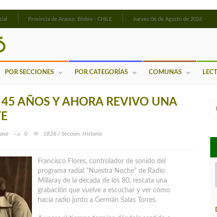
cial
Provincia de Arauco, Biobío - CHILE
Jueves 06 de Agosto de 2026
POR SECCIONES
POR CATEGORÍAS
COMUNAS
LEC
 45 AÑOS Y AHORA REVIVO UNA
TE
lave
0
1826 / Seccion: Historia
Francisco Flores, controlador de sonido del
programa radial “Nuestra Noche” de Radio
Millaray de la decada de los 80, rescata una
grabación que vuelve a escuchar y ver cómo
hacía radio junto a Germán Salas Torres.