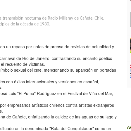
 transmisión nocturna de Radio Millaray de Cañete, Chile,
cipios de la década de 1980.
do un repaso por notas de prensa de revistas de actualidad y
 Carnaval de Río de Janeiro, contrastando su encanto poético
y el recuento de víctimas.
símbolo sexual del cine, mencionando su aparición en portadas
es con éxitos internacionales y versiones en español,
s.
 José Luis "El Puma" Rodríguez en el Festival de Viña del Mar,
or empresarios artísticos chilenos contra artistas extranjeros
s.
na de Cañete, enfatizando la calidez de las aguas de su lago y
l situado en la denominada "Ruta del Conquistador" como un
A