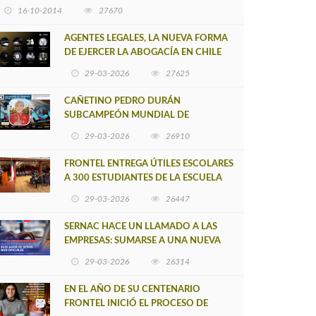
16-10-2014
27670
AGENTES LEGALES, LA NUEVA FORMA
DE EJERCER LA ABOGACÍA EN CHILE
29-03-2026
27625
CAÑETINO PEDRO DURÁN
SUBCAMPEÓN MUNDIAL DE
MOUNTAIN BIKE 2026
29-03-2026
26910
FRONTEL ENTREGA ÚTILES ESCOLARES
A 300 ESTUDIANTES DE LA ESCUELA
NUEVO TOQUI CAUPOLICÁN DE
29-03-2026
26447
CAÑETE
SERNAC HACE UN LLAMADO A LAS
EMPRESAS: SUMARSE A UNA NUEVA
HERRAMIENTA DE BUSCADOR DE
29-03-2026
26314
SITIOS WEB OFICIALES
EN EL AÑO DE SU CENTENARIO
FRONTEL INICIÓ EL PROCESO DE