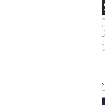
Pe
Th
kn
w
It
mo
te
N