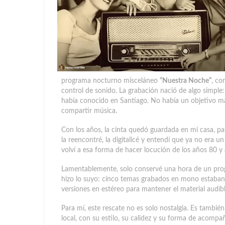
programa nocturno misceláneo
“Nuestra Noche”
, co
control de sonido. La grabación nació de algo simple
había conocido en Santiago. No había un objetivo ma
compartir música.
Con los años, la cinta quedó guardada en mi casa, 
la reencontré, la digitalicé y entendí que ya no era u
volví a esa forma de hacer locución de los años 80 y
Lamentablemente, solo conservé una hora de un pro
hizo lo suyo: cinco temas grabados en mono estaban
versiones en estéreo para mantener el material audibl
Para mí, este rescate no es solo nostalgia. Es tambié
local, con su estilo, su calidez y su forma de acompañ