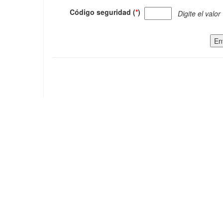
Código seguridad (
*
)
Digite el valor
En