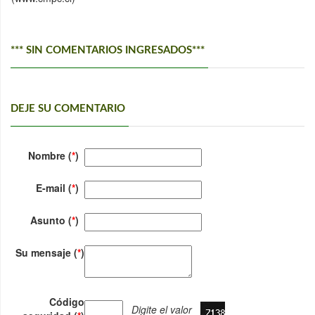
*** SIN COMENTARIOS INGRESADOS***
DEJE SU COMENTARIO
Nombre (
*
)
E-mail (
*
)
Asunto (
*
)
Su mensaje (
*
)
Código
Digite el valor