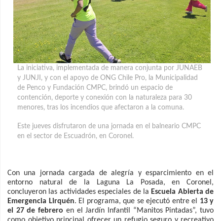
La iniciativa, implementada de manera conjunta por JUNAEB
y JUNJI, y con el apoyo de ONG Chile Pro, la Municipalidad
de Penco y Fundación CMPC, brindó un espacio de
contención, deporte y conexión con la naturaleza para 30
menores
, tras los incendios que afectaron a la comuna.
Este jueves disfrutaron de una jornada en el balneario CMPC
en el sector de Escuadrón, en Coronel.
Con una jornada cargada de alegría y esparcimiento en el
entorno natural de la Laguna La Posada, en Coronel,
concluyeron las actividades especiales de la
Escuela Abierta de
Emergencia Lirquén
. El programa, que se ejecutó entre el
13 y
el 27 de febrero
en el Jardín Infantil “Manitos Pintadas”, tuvo
como objetivo principal ofrecer un refugio seguro y recreativo