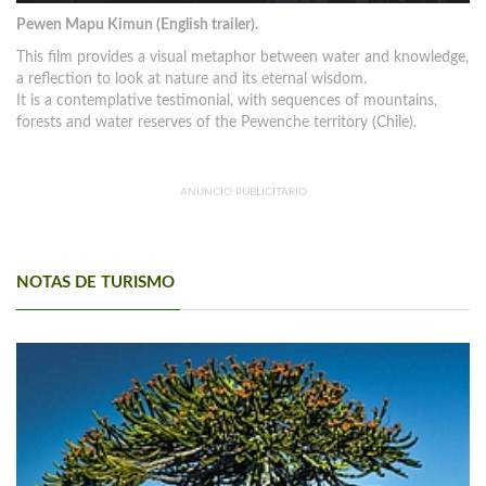
Pewen Mapu Kimun (English trailer).
This film provides a visual metaphor between water and knowledge,
a reflection to look at nature and its eternal wisdom.
It is a contemplative testimonial, with sequences of mountains,
forests and water reserves of the Pewenche territory (Chile).
ANUNCIO PUBLICITARIO
NOTAS DE TURISMO