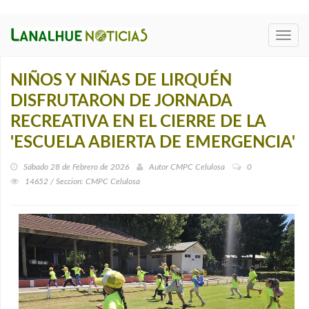
Toggl
navig
NIÑOS Y NIÑAS DE LIRQUÉN
DISFRUTARON DE JORNADA
RECREATIVA EN EL CIERRE DE LA
'ESCUELA ABIERTA DE EMERGENCIA'
Sábado 28 de Febrero de 2026
Autor
CMPC Celulosa
0
14652 / Seccion: CMPC Celulosa