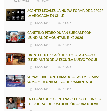
16-10-2014
27690
AGENTES LEGALES, LA NUEVA FORMA DE EJERCER
LA ABOGACÍA EN CHILE
29-03-2026
27643
CAÑETINO PEDRO DURÁN SUBCAMPEÓN
MUNDIAL DE MOUNTAIN BIKE 2026
29-03-2026
26930
FRONTEL ENTREGA ÚTILES ESCOLARES A 300
ESTUDIANTES DE LA ESCUELA NUEVO TOQUI
CAUPOLICÁN DE CAÑETE
29-03-2026
26467
SERNAC HACE UN LLAMADO A LAS EMPRESAS:
SUMARSE A UNA NUEVA HERRAMIENTA DE
BUSCADOR DE SITIOS WEB OFICIALES
29-03-2026
26333
EN EL AÑO DE SU CENTENARIO FRONTEL INICIÓ
EL PROCESO DE POSTULACIÓN A UNA NUEVA
VERSIÓN DE MUJERES CON ENERGÍA