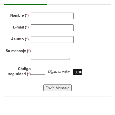
Nombre (
*
)
E-mail (
*
)
Asunto (
*
)
Su mensaje (
*
)
Código
Digite el valor
seguridad (
*
)
Envíe Mensaje