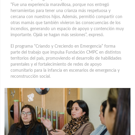
“Fue una experiencia maravillosa, porque nos entregó
herramientas para tener una crianza más respetuosa y
cercana con nuestros hijos. Además, permitió compartir con
otras mamás que también vivieron las consecuencias de los
incendios, generando un espacio de apoyo y contención muy
importante. Ojalá se hagan más sesiones”, expresó.
El programa “Criando y Creciendo en Emergencia” forma
parte del trabajo que impulsa Fundación CMPC en distintos
territorios del país, promoviendo el desarrollo de habilidades
parentales y el fortalecimiento de redes de apoyo
comunitario para la infancia en escenarios de emergencia y
reconstrucción social.