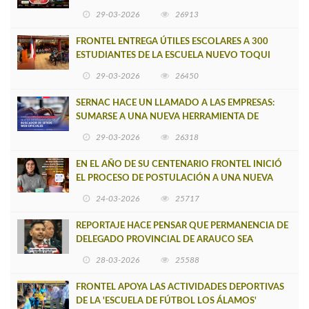
29-03-2026
26913
FRONTEL ENTREGA ÚTILES ESCOLARES A 300
ESTUDIANTES DE LA ESCUELA NUEVO TOQUI
CAUPOLICÁN DE CAÑETE
29-03-2026
26450
SERNAC HACE UN LLAMADO A LAS EMPRESAS:
SUMARSE A UNA NUEVA HERRAMIENTA DE
BUSCADOR DE SITIOS WEB OFICIALES
29-03-2026
26318
EN EL AÑO DE SU CENTENARIO FRONTEL INICIÓ
EL PROCESO DE POSTULACIÓN A UNA NUEVA
VERSIÓN DE MUJERES CON ENERGÍA
24-03-2026
25717
REPORTAJE HACE PENSAR QUE PERMANENCIA DE
DELEGADO PROVINCIAL DE ARAUCO SEA
INSOSTENIBLE
28-03-2026
25588
FRONTEL APOYA LAS ACTIVIDADES DEPORTIVAS
DE LA 'ESCUELA DE FÚTBOL LOS ÁLAMOS'