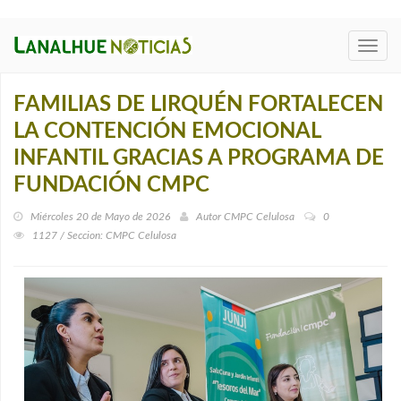
Toggl
navig
FAMILIAS DE LIRQUÉN FORTALECEN
LA CONTENCIÓN EMOCIONAL
INFANTIL GRACIAS A PROGRAMA DE
FUNDACIÓN CMPC
Miércoles 20 de Mayo de 2026
Autor
CMPC Celulosa
0
1127 / Seccion: CMPC Celulosa