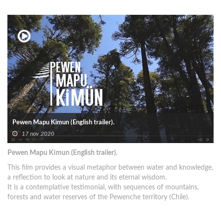
Pewen Mapu Kimun (English trailer).
17 nov 2020
Pewen Mapu Kimun (English trailer).
This film provides a visual metaphor between water and knowledge,
a reflection to look at nature and its eternal wisdom.
It is a contemplative testimonial, with sequences of mountains,
forests and water reserves of the Pewenche territory (Chile).