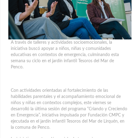
A través de talleres y actividades socioemocionales, la
iniciativa buscó apoyar a niños, niñas y comunidades
educativas en contextos de emergencia, culminando esta
semana su ciclo en el jardín infantil Tesoros del Mar de
Penco.
Con actividades orientadas al fortalecimiento de las
habilidades parentales y el acompañamiento emocional de
niños y niñas en contextos complejos, este viernes se
desarrolló la última sesión del programa “Criando y Creciendo
en Emergencia”, iniciativa impulsada por Fundación CMPC y
ejecutada en el jardín infantil Tesoros del Mar de Lirquén, en
la comuna de Penco.