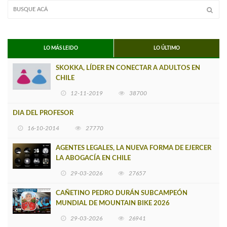
LO MÁS LEIDO
LO ÚLTIMO
SKOKKA, LÍDER EN CONECTAR A ADULTOS EN
CHILE
12-11-2019
38700
DIA DEL PROFESOR
16-10-2014
27770
AGENTES LEGALES, LA NUEVA FORMA DE EJERCER
LA ABOGACÍA EN CHILE
29-03-2026
27657
CAÑETINO PEDRO DURÁN SUBCAMPEÓN
MUNDIAL DE MOUNTAIN BIKE 2026
29-03-2026
26941