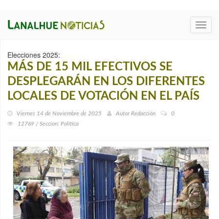
Toggl
navig
Elecciones 2025:
MÁS DE 15 MIL EFECTIVOS SE
DESPLEGARÁN EN LOS DIFERENTES
LOCALES DE VOTACIÓN EN EL PAÍS
Viernes 14 de Noviembre de 2025
Autor
Redacción
0
12769 / Seccion: Política