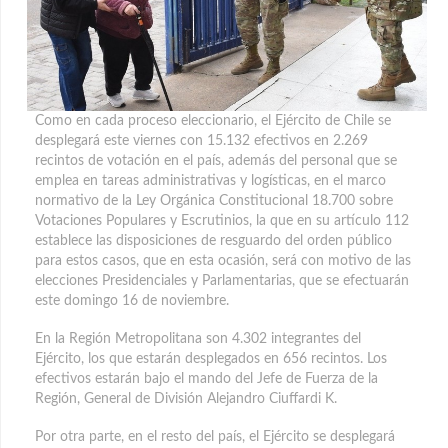
Como en cada proceso eleccionario, el Ejército de Chile se
desplegará este viernes con 15.132 efectivos en 2.269
recintos de votación en el país, además del personal que se
emplea en tareas administrativas y logísticas
, en el marco
normativo de la Ley Orgánica Constitucional 18.700 sobre
Votaciones Populares y Escrutinios, la que en su artículo 112
establece las disposiciones de resguardo del orden público
para estos casos, que en esta ocasión, será con motivo de las
elecciones Presidenciales y Parlamentarias, que se efectuarán
este domingo 16 de noviembre.
En la Región Metropolitana son 4.302 integrantes del
Ejército, los que estarán desplegados en 656 recintos. Los
efectivos estarán bajo el mando del Jefe de Fuerza de la
Región, General de División Alejandro Ciuffardi K.
Por otra parte, en el resto del país, el Ejército se desplegará