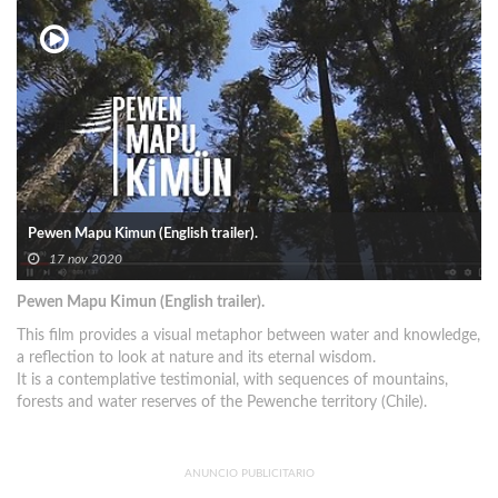
Pewen Mapu Kimun (English trailer).
17 nov 2020
Pewen Mapu Kimun (English trailer).
This film provides a visual metaphor between water and knowledge,
a reflection to look at nature and its eternal wisdom.
It is a contemplative testimonial, with sequences of mountains,
forests and water reserves of the Pewenche territory (Chile).
ANUNCIO PUBLICITARIO