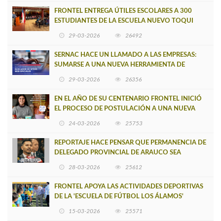
FRONTEL ENTREGA ÚTILES ESCOLARES A 300
ESTUDIANTES DE LA ESCUELA NUEVO TOQUI
CAUPOLICÁN DE CAÑETE
29-03-2026
26492
SERNAC HACE UN LLAMADO A LAS EMPRESAS:
SUMARSE A UNA NUEVA HERRAMIENTA DE
BUSCADOR DE SITIOS WEB OFICIALES
29-03-2026
26356
EN EL AÑO DE SU CENTENARIO FRONTEL INICIÓ
EL PROCESO DE POSTULACIÓN A UNA NUEVA
VERSIÓN DE MUJERES CON ENERGÍA
24-03-2026
25753
REPORTAJE HACE PENSAR QUE PERMANENCIA DE
DELEGADO PROVINCIAL DE ARAUCO SEA
INSOSTENIBLE
28-03-2026
25612
FRONTEL APOYA LAS ACTIVIDADES DEPORTIVAS
DE LA 'ESCUELA DE FÚTBOL LOS ÁLAMOS'
15-03-2026
25571