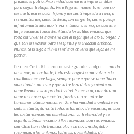
próxima la patria. Proximidad que me era imprescindible
para seguir trabajando. Pero llegó un momento en que no
me bastó esa relación lejana y me sentí impelido a venir, a
reencontrarme, como te decía, con mi gente, con el paisaje
infinitamente añorado. Y por el temor, a la vez, de que una
larga ausencia fuese debilitando los sutiles vínculos que
todo ser viviente mantiene con el lugar que le dio su origen y
que son esenciales para el espíritu y la creación artística.
Nunca, te lo digo a ti, me sentí más chileno que lejos de mi
patria".
Pero en Costa Rica, encontraste grandes amigos. --
puedo
decir que, no obstante, toda esta angustia por volver, a la
cual llamamos nostalgia, siempre pensé que se debe 'hacer
vida' donde uno esté y que la tristeza del alejamiento no
debe llevarlo a la improductividad. Y más aún, cuando uno
debe reconocer que existen fuertes nexos entre los
hermanos latinoamericanos. Una hermandad manifiesta en
cada instante, durante todos estos años de ausencia, en que
los costarricenses me manifestaron su fraternidad y su
espíritu latinoamericano. Ellos reconocen que sus vínculos
con Chile han sido tradicionales y se nos brindó, debo
reconocer. a los chilenos, todas las posibilidades de