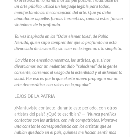
expresarlos en la forma más simple posible. Tratándose de
un arte público, utilicé un lenguaje legible para todos,
manifestando así mi concepción del arte. Que ya debe
abandonar aquellas formas herméticas, como si estas fuesen
sinónimos de lo profundo.
Tal vez inspirado en las "Odas elementales', de Pablo
Neruda, quien supo comprender que lo profundo no está
divorciado de lo sencillo, sin caer en lo ingenuo o lo simplista.
La vida nos enseña a nosotros, los artistas, que, si nos
divorciamos por un malentendido “'solecismo” de la gente
corriente, corremos el riesgo de la esterilidad y el aislamiento
social. Por eso es por lo que el arte nuevo propugna por un
arte democrático, con raíces en lo popular."
LEJOS DE LA PATRIA
¿Mantuviste contacto, durante este periodo, con otros
artistas del pais? ¿Qué te escribían? —
"Nunca perdí los
contactos con los artistas. con mis compatriotas. Mantuve
una constante correspondencia con los artistas que se
habían quedado en el país, quienes me hacían sentir más