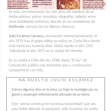
Se está conmemorando los cien años del natalicio de un
destacadísimo: pintor, muralista, xilografías, tallador entre
otras habilidades artísticas. Nacido en los alrededores de
Antihuala
, comuna de Los Álamos (Arauco).
Julio Escámez Carrasco,
reconocido internacionalmente, el
año 1974 tras el golpe militar se radicó en Costa Rica donde
vivió hasta sus noventa años. Había nacido el año 1925
falleciendo el año 2015 en la ciudad de Heredia.
En su vuelta a Chile del año 1988, diario “El Sur” de
Concepción publica una entrevista que a continuación
compartimos con Uds.,
H A V U E L T O J U L I O E S C Á M E Z
Estuvo algunos días en la zona. Lo trajo la nostalgia por su
gente y el paisaje infinitamente añorado de su tierra
Este "artista universal de luminosa honestidad" que era.
para Pablo Neruda. el penquista Julio Escámez, ha vuelto