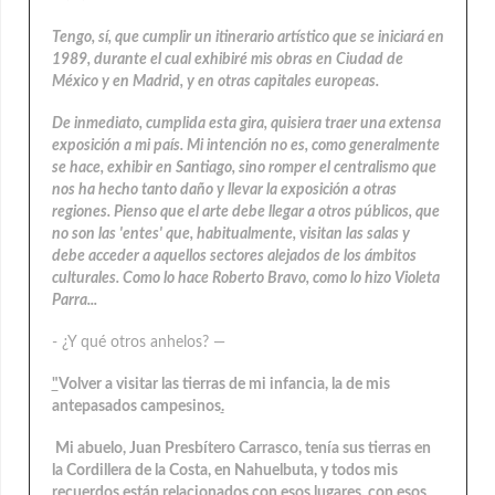
Tengo, sí, que cumplir un itinerario artístico que se iniciará en
1989, durante el cual exhibiré mis obras en Ciudad de
México y en Madrid, y en otras capitales europeas.
De inmediato, cumplida esta gira, quisiera traer una extensa
exposición a mi país. Mi intención no es, como generalmente
se hace, exhibir en Santiago, sino romper el centralismo que
nos ha hecho tanto daño y llevar la exposición a otras
regiones. Pienso que el arte debe llegar a otros públicos, que
no son las 'entes' que, habitualmente, visitan las salas y
debe acceder a aquellos sectores alejados de los ámbitos
culturales. Como lo hace Roberto Bravo, como lo hizo Violeta
Parra...
- ¿Y qué otros anhelos? —
"
Volver a visitar las tierras de mi infancia, la de mis
antepasados campesinos
.
Mi abuelo, Juan Presbítero Carrasco, tenía sus tierras en
la Cordillera de la Costa, en Nahuelbuta, y todos mis
recuerdos están relacionados con esos lugares, con esos