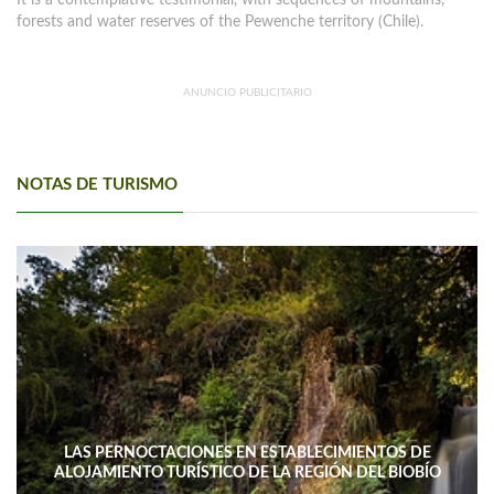
It is a contemplative testimonial, with sequences of mountains,
forests and water reserves of the Pewenche territory (Chile).
ANUNCIO PUBLICITARIO
NOTAS DE TURISMO
LAS PERNOCTACIONES EN ESTABLECIMIENTOS DE
GOLPE AL COMERCIO Y AL TURISMO
ALOJAMIENTO TURÍSTICO DE LA REGIÓN DEL BIOBÍO
DISMINUYERON 15,4% INTERANUAL