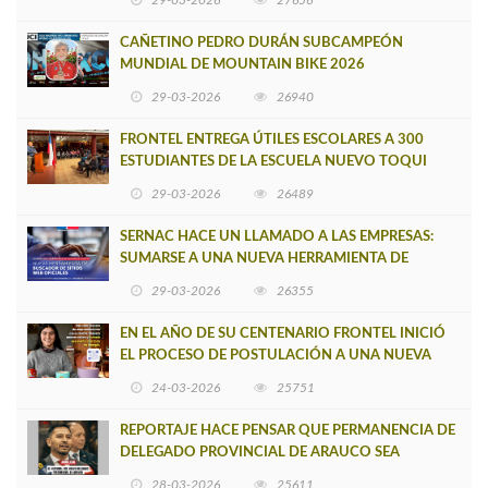
29-03-2026
27656
CAÑETINO PEDRO DURÁN SUBCAMPEÓN
MUNDIAL DE MOUNTAIN BIKE 2026
29-03-2026
26940
FRONTEL ENTREGA ÚTILES ESCOLARES A 300
ESTUDIANTES DE LA ESCUELA NUEVO TOQUI
CAUPOLICÁN DE CAÑETE
29-03-2026
26489
SERNAC HACE UN LLAMADO A LAS EMPRESAS:
SUMARSE A UNA NUEVA HERRAMIENTA DE
BUSCADOR DE SITIOS WEB OFICIALES
29-03-2026
26355
EN EL AÑO DE SU CENTENARIO FRONTEL INICIÓ
EL PROCESO DE POSTULACIÓN A UNA NUEVA
VERSIÓN DE MUJERES CON ENERGÍA
24-03-2026
25751
REPORTAJE HACE PENSAR QUE PERMANENCIA DE
DELEGADO PROVINCIAL DE ARAUCO SEA
INSOSTENIBLE
28-03-2026
25611