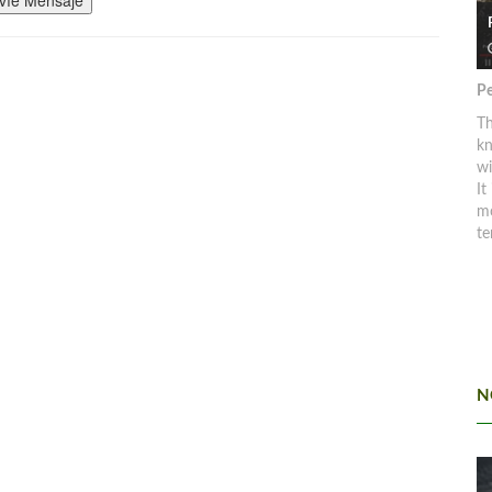
Pe
Th
kn
w
It
mo
te
N