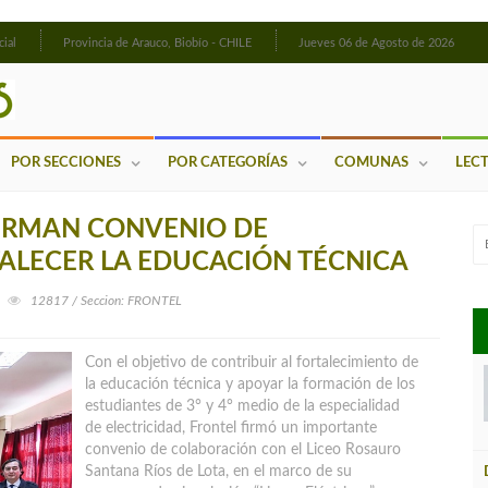
cial
Provincia de Arauco, Biobío - CHILE
Jueves 06 de Agosto de 2026
POR SECCIONES
POR CATEGORÍAS
COMUNAS
LEC
 FIRMAN CONVENIO DE
ALECER LA EDUCACIÓN TÉCNICA
12817 / Seccion: FRONTEL
Con el objetivo de contribuir al fortalecimiento de
la educación técnica y apoyar la formación de los
estudiantes de 3° y 4° medio de la especialidad
de electricidad, Frontel firmó un importante
convenio de colaboración con el Liceo Rosauro
Santana Ríos de Lota
, en el marco de su