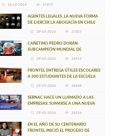
16-10-2014
27673
AGENTES LEGALES, LA NUEVA FORMA
DE EJERCER LA ABOGACÍA EN CHILE
29-03-2026
27627
CAÑETINO PEDRO DURÁN
SUBCAMPEÓN MUNDIAL DE
MOUNTAIN BIKE 2026
29-03-2026
26912
FRONTEL ENTREGA ÚTILES ESCOLARES
A 300 ESTUDIANTES DE LA ESCUELA
NUEVO TOQUI CAUPOLICÁN DE
29-03-2026
26448
CAÑETE
SERNAC HACE UN LLAMADO A LAS
EMPRESAS: SUMARSE A UNA NUEVA
HERRAMIENTA DE BUSCADOR DE
29-03-2026
26316
SITIOS WEB OFICIALES
EN EL AÑO DE SU CENTENARIO
FRONTEL INICIÓ EL PROCESO DE