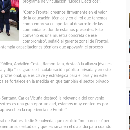
programa de vinculación “Liceos Eléctricos”.
"Como Frontel, creemos firmemente en el valor
de la educación técnica y en el rol que tenemos
como empresa en aportar al desarrollo de las
comunidades donde estamos presentes. Este
convenio es una muestra concreta de ese
compromiso", señaló el gerente zonal de Frontel,
ontempla capacitaciones técnicas que apoyarán el proceso
 Pública, Andalién Costa, Ramón Jara, destacó la alianza jóvenes
 y dijo "se agradece la colaboración público-privada y en este
rofesional, que es clave y estratégica para el país y en este
ica se fortalece en la medida en que también el sector privado
ro Santana, Carlos Vicuña destacó la relevancia del convenio
 nosotros es una gran oportunidad, estamos muy contentos por
aprovechen la experiencia de Frontel”.
ral de Padres, Leslie Sepúlveda, que recalcó: “me parece súper
entar sus estudios y que les sirva en el día a día para cuando