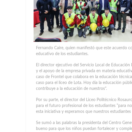
Fernando Caire, quien manifestó que este acuerdo c
educativo de los estudiantes.
El director ejecutivo del Servicio Local de Educación
y el apoyo de la empresa privada en materia educativa
caso de Frontel que colabora en la educación técnica p
caso para el liceo de Lota. Hoy día la educación públ
contribuye a la educación de nuestros".
Por su parte, el director del Liceo Politécnico Rosau
para el futuro profesional de los estudiantes “para
esta iniciativa y esperamos que nuestros estudiantes 
Se sumó a las palabras la presidenta del Centro Gene
bueno para que los niños puedan fortalecer y complem