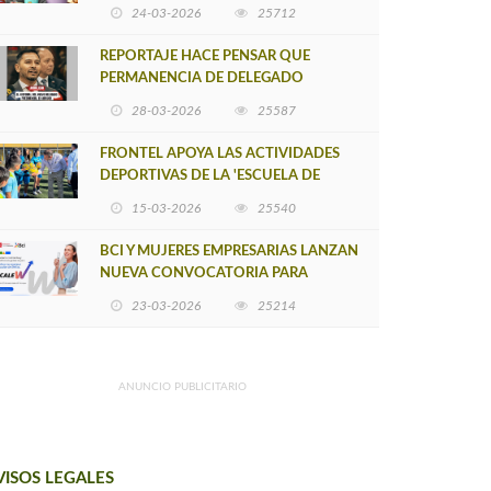
POSTULACIÓN A UNA NUEVA VERSIÓN
24-03-2026
25712
DE MUJERES CON ENERGÍA
REPORTAJE HACE PENSAR QUE
PERMANENCIA DE DELEGADO
PROVINCIAL DE ARAUCO SEA
28-03-2026
25587
INSOSTENIBLE
FRONTEL APOYA LAS ACTIVIDADES
DEPORTIVAS DE LA 'ESCUELA DE
FÚTBOL LOS ÁLAMOS'
15-03-2026
25540
BCI Y MUJERES EMPRESARIAS LANZAN
NUEVA CONVOCATORIA PARA
IMPULSAR EMPRENDIMIENTOS
23-03-2026
25214
LIDERADOS POR MUJERES
ANUNCIO PUBLICITARIO
VISOS LEGALES