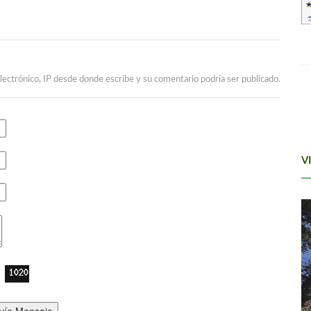
lectrónico, IP desde donde escribe y su comentario podría ser publicado.
V
víe Mensaje