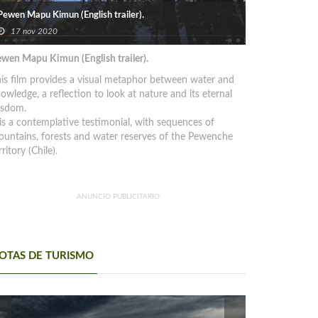
Pewen Mapu Kimun (English trailer).
17 nov 2020
wen Mapu Kimun (English trailer).
is film provides a visual metaphor between water and
owledge, a reflection to look at nature and its eternal
isdom.
 is a contemplative testimonial, with sequences of
untains, forests and water reserves of the Pewenche
rritory (Chile).
ANUNCIO PUBLICITARIO
OTAS DE TURISMO