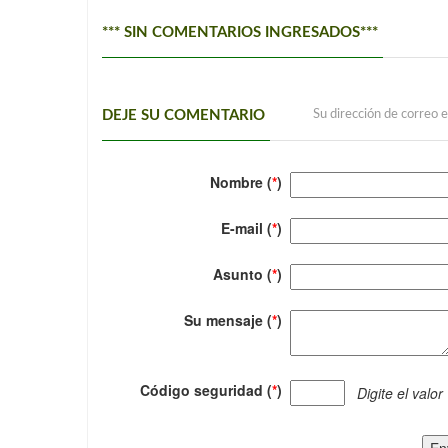
*** SIN COMENTARIOS INGRESADOS***
DEJE SU COMENTARIO
Su dirección de correo e
Nombre (
*
)
E-mail (
*
)
Asunto (
*
)
Su mensaje (
*
)
Código seguridad (
*
)
Digite el valor
En