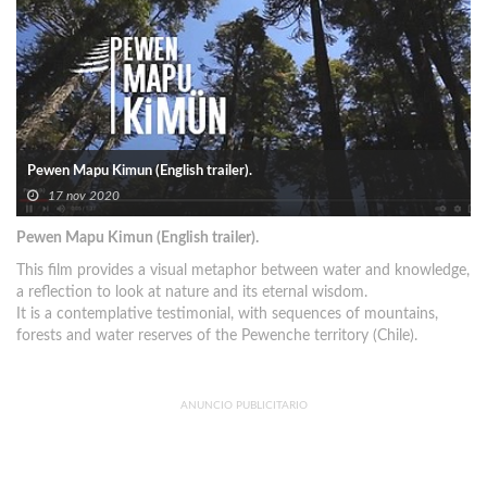
Pewen Mapu Kimun (English trailer).
17 nov 2020
Pewen Mapu Kimun (English trailer).
This film provides a visual metaphor between water and knowledge,
a reflection to look at nature and its eternal wisdom.
It is a contemplative testimonial, with sequences of mountains,
forests and water reserves of the Pewenche territory (Chile).
ANUNCIO PUBLICITARIO