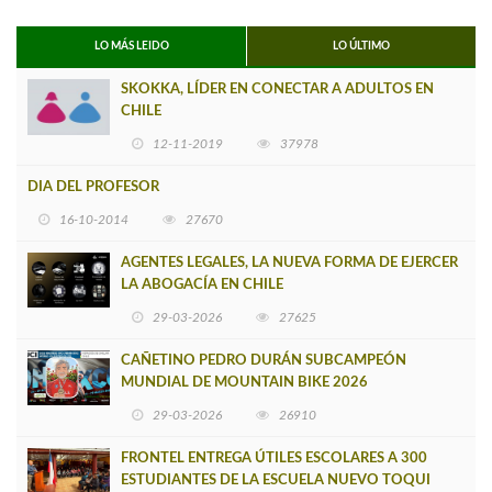
LO MÁS LEIDO
LO ÚLTIMO
SKOKKA, LÍDER EN CONECTAR A ADULTOS EN
CHILE
12-11-2019
37978
DIA DEL PROFESOR
16-10-2014
27670
AGENTES LEGALES, LA NUEVA FORMA DE EJERCER
LA ABOGACÍA EN CHILE
29-03-2026
27625
CAÑETINO PEDRO DURÁN SUBCAMPEÓN
MUNDIAL DE MOUNTAIN BIKE 2026
29-03-2026
26910
FRONTEL ENTREGA ÚTILES ESCOLARES A 300
ESTUDIANTES DE LA ESCUELA NUEVO TOQUI