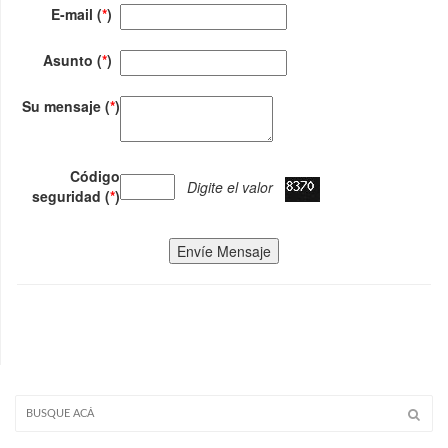
E-mail (
*
)
Asunto (
*
)
Su mensaje (
*
)
Código
Digite el valor
seguridad (
*
)
Envíe Mensaje