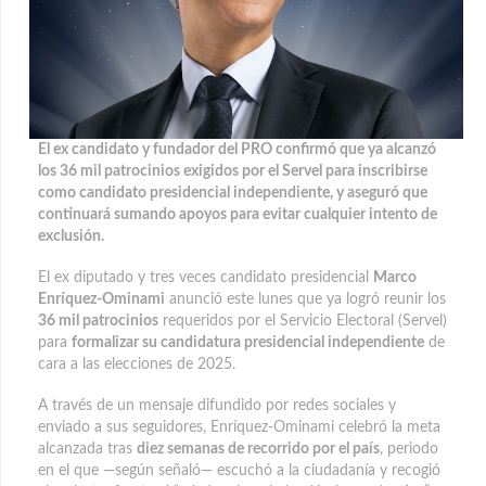
El ex candidato y fundador del PRO confirmó que ya alcanzó
los 36 mil patrocinios exigidos por el Servel para inscribirse
como candidato presidencial independiente, y aseguró que
continuará sumando apoyos para evitar cualquier intento de
exclusión.
El ex diputado y tres veces candidato presidencial
Marco
Enríquez-Ominami
anunció este lunes que ya logró reunir los
36 mil patrocinios
requeridos por el Servicio Electoral (Servel)
para
formalizar su candidatura presidencial independiente
de
cara a las elecciones de 2025.
A través de un mensaje difundido por redes sociales y
enviado a sus seguidores, Enríquez-Ominami celebró la meta
alcanzada tras
diez semanas de recorrido por el país
, periodo
en el que —según señaló— escuchó a la ciudadanía y recogió