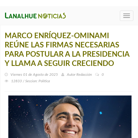
Toggl
navig
MARCO ENRÍQUEZ-OMINAMI
REÚNE LAS FIRMAS NECESARIAS
PARA POSTULAR A LA PRESIDENCIA
Y LLAMA A SEGUIR CRECIENDO
Viernes 01 de Agosto de 2025
Autor
Redacción
0
12833 / Seccion: Política