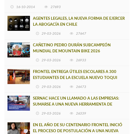
16-10-2014
27693
AGENTES LEGALES, LA NUEVA FORMA DE EJERCER
LA ABOGACÍA EN CHILE
29-03-2026
27647
CAÑETINO PEDRO DURÁN SUBCAMPEÓN
MUNDIAL DE MOUNTAIN BIKE 2026
29-03-2026
26933
FRONTEL ENTREGA ÚTILES ESCOLARES A 300
ESTUDIANTES DE LA ESCUELA NUEVO TOQUI
CAUPOLICÁN DE CAÑETE
29-03-2026
26473
SERNAC HACE UN LLAMADO A LAS EMPRESAS:
SUMARSE A UNA NUEVA HERRAMIENTA DE
BUSCADOR DE SITIOS WEB OFICIALES
29-03-2026
26339
EN EL AÑO DE SU CENTENARIO FRONTEL INICIÓ
EL PROCESO DE POSTULACIÓN A UNA NUEVA