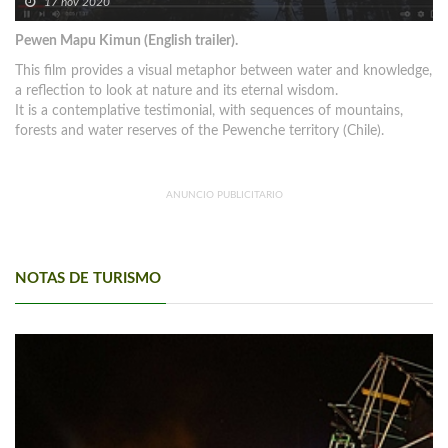
17 nov 2020
Pewen Mapu Kimun (English trailer).
This film provides a visual metaphor between water and knowledge,
a reflection to look at nature and its eternal wisdom.
It is a contemplative testimonial, with sequences of mountains,
forests and water reserves of the Pewenche territory (Chile).
ANUNCIO PUBLICITARIO
NOTAS DE TURISMO