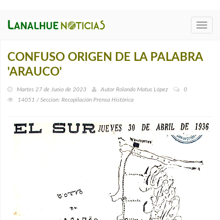
Toggl
navig
CONFUSO ORIGEN DE LA PALABRA
'ARAUCO'
Martes 27 de Junio de 2023
Autor
Rolando Matus López
0
14051 / Seccion: Recopilación Prensa Histórica