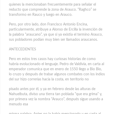
quienes la mencionaban frecuentemente para señalar el
reducto que comprende la zona de Arauco. “Raghco” se
transformo en Rauco y luego en Arauco.
Pero, por otro lado, don Francisco Antonio Encina,
particularmente, atribuye a Alonso de Ercilla la invención de
la palabra “araucano”, ya que si ya existía el termino Arauco,
sus pobladores podían muy bien ser llamados araucanos.
ANTECEDENTES
Pero en estos tres casos hay curiosas historias de como
habría evolucionado el lenguaje. Pedro de Valdivia, en carta al
emperador comunica que en enero de 1550 llego a Bio Bio,
lo cruzo y después de trabar algunos combates con los indios
del sur hizo correrías hacia la costa, en territorio no
pisado antes por él, y ya en febrero desde las alturas de
Nahuelbuta, diviso una tierra tan poblada “que era grima” y,
por primera vez la nombra “Arauco”, después sigue usando a
menudo esa
misma palabra. Antes no la había mencionado y en carta al