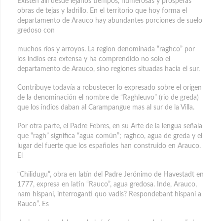
Existen allí desde lejanos tiempos, numerosas y prosperas
obras de tejas y ladrillo. En el territorio que hoy forma el
departamento de Arauco hay abundantes porciones de suelo
gredoso con
muchos ríos y arroyos. La region denominada “raghco” por
los indios era extensa y ha comprendido no solo el
departamento de Arauco, sino regiones situadas hacia el sur.
Contribuye todavía a robustecer lo expresado sobre el origen
de la denominación el nombre de “Raghleuvo” (rio de greda)
que los indios daban al Carampangue mas al sur de la Villa.
Por otra parte, el Padre Febres, en su Arte de la lengua señala
que “ragh” significa “agua común”; raghco, agua de greda y el
lugar del fuerte que los españoles han construido en Arauco.
El
“Chilidugu”, obra en latín del Padre Jerónimo de Havestadt en
1777, expresa en latín “Rauco”, agua gredosa. Inde, Arauco,
nam hispani, interroganti quo vadis? Respondebant hispani a
Rauco”. Es