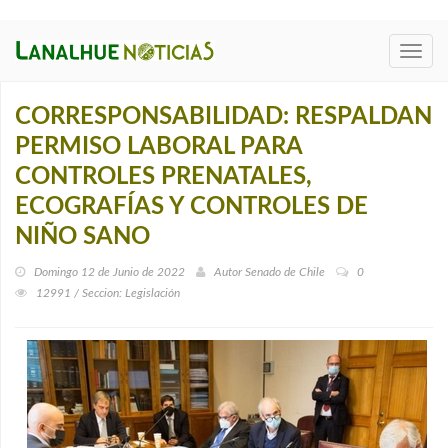
Toggl
navig
CORRESPONSABILIDAD: RESPALDAN
PERMISO LABORAL PARA
CONTROLES PRENATALES,
ECOGRAFÍAS Y CONTROLES DE
NIÑO SANO
Domingo 12 de Junio de 2022
Autor
Senado de Chile
0
12991 / Seccion: Legislación