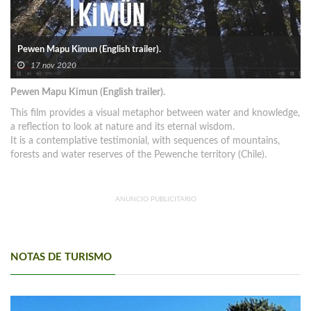
Pewen Mapu Kimun (English trailer).
17 nov 2020
Pewen Mapu Kimun (English trailer).
This film provides a visual metaphor between water and knowledge,
a reflection to look at nature and its eternal wisdom.
It is a contemplative testimonial, with sequences of mountains,
forests and water reserves of the Pewenche territory (Chile).
ANUNCIO PUBLICITARIO
NOTAS DE TURISMO