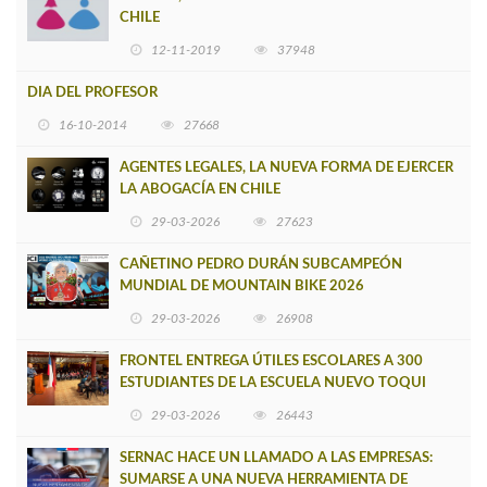
CHILE
12-11-2019
37948
DIA DEL PROFESOR
16-10-2014
27668
AGENTES LEGALES, LA NUEVA FORMA DE EJERCER
LA ABOGACÍA EN CHILE
29-03-2026
27623
CAÑETINO PEDRO DURÁN SUBCAMPEÓN
MUNDIAL DE MOUNTAIN BIKE 2026
29-03-2026
26908
FRONTEL ENTREGA ÚTILES ESCOLARES A 300
ESTUDIANTES DE LA ESCUELA NUEVO TOQUI
CAUPOLICÁN DE CAÑETE
29-03-2026
26443
SERNAC HACE UN LLAMADO A LAS EMPRESAS:
SUMARSE A UNA NUEVA HERRAMIENTA DE