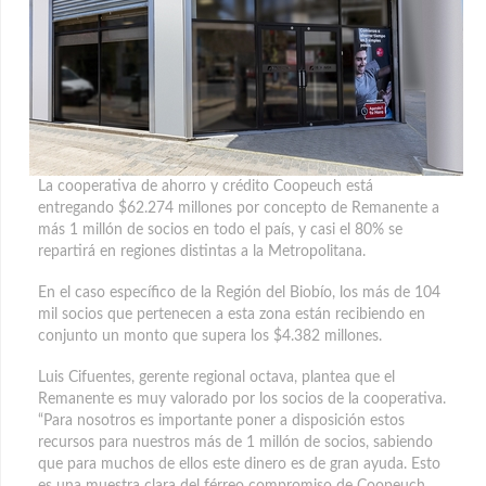
La cooperativa de ahorro y crédito Coopeuch está
entregando $62.274 millones por concepto de Remanente a
más 1 millón de socios en todo el país, y casi el 80% se
repartirá en regiones distintas a la Metropolitana.
En el caso específico de la Región del Biobío, los más de 104
mil socios que pertenecen a esta zona están recibiendo en
conjunto un monto que supera los $4.382 millones.
Luis Cifuentes, gerente regional octava, plantea que el
Remanente es muy valorado por los socios de la cooperativa.
“Para nosotros es importante poner a disposición estos
recursos para nuestros más de 1 millón de socios, sabiendo
que para muchos de ellos este dinero es de gran ayuda. Esto
es una muestra clara del férreo compromiso de Coopeuch