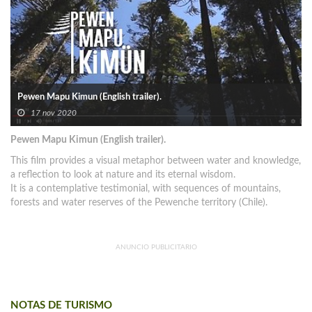
Pewen Mapu Kimun (English trailer).
17 nov 2020
Pewen Mapu Kimun (English trailer).
This film provides a visual metaphor between water and knowledge,
a reflection to look at nature and its eternal wisdom.
It is a contemplative testimonial, with sequences of mountains,
forests and water reserves of the Pewenche territory (Chile).
ANUNCIO PUBLICITARIO
NOTAS DE TURISMO