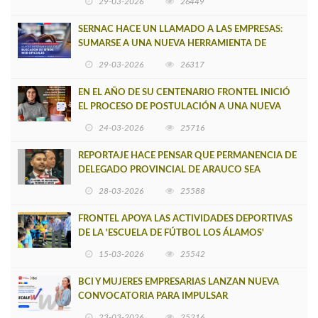
29-03-2026
26449
SERNAC HACE UN LLAMADO A LAS EMPRESAS:
SUMARSE A UNA NUEVA HERRAMIENTA DE
BUSCADOR DE SITIOS WEB OFICIALES
29-03-2026
26317
EN EL AÑO DE SU CENTENARIO FRONTEL INICIÓ
EL PROCESO DE POSTULACIÓN A UNA NUEVA
VERSIÓN DE MUJERES CON ENERGÍA
24-03-2026
25716
REPORTAJE HACE PENSAR QUE PERMANENCIA DE
DELEGADO PROVINCIAL DE ARAUCO SEA
INSOSTENIBLE
28-03-2026
25588
FRONTEL APOYA LAS ACTIVIDADES DEPORTIVAS
DE LA 'ESCUELA DE FÚTBOL LOS ÁLAMOS'
15-03-2026
25542
BCI Y MUJERES EMPRESARIAS LANZAN NUEVA
CONVOCATORIA PARA IMPULSAR
EMPRENDIMIENTOS LIDERADOS POR MUJERES
23-03-2026
25216