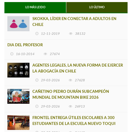
LO MÁS LEIDO
LO ÚLTIMO
SKOKKA, LÍDER EN CONECTAR A ADULTOS EN
CHILE
12-11-2019
38132
DIA DEL PROFESOR
16-10-2014
27674
AGENTES LEGALES, LA NUEVA FORMA DE EJERCER
LA ABOGACÍA EN CHILE
29-03-2026
27628
CAÑETINO PEDRO DURÁN SUBCAMPEÓN
MUNDIAL DE MOUNTAIN BIKE 2026
29-03-2026
26913
FRONTEL ENTREGA ÚTILES ESCOLARES A 300
ESTUDIANTES DE LA ESCUELA NUEVO TOQUI
CAUPOLICÁN DE CAÑETE