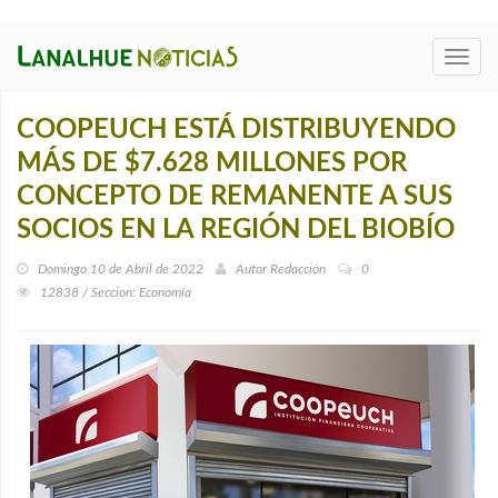
Toggl
navig
COOPEUCH ESTÁ DISTRIBUYENDO
MÁS DE $7.628 MILLONES POR
CONCEPTO DE REMANENTE A SUS
SOCIOS EN LA REGIÓN DEL BIOBÍO
Domingo 10 de Abril de 2022
Autor
Redacción
0
12838 / Seccion: Economía