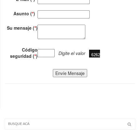
Asunto (
*
)
Su mensaje (
*
)
Código
Digite el valor
seguridad (
*
)
Envíe Mensaje