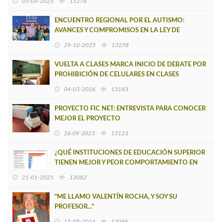
05-04-2025
13278
ENCUENTRO REGIONAL POR EL AUTISMO:
AVANCES Y COMPROMISOS EN LA LEY DE
AUTISMO
29-10-2025
13258
VUELTA A CLASES MARCA INICIO DE DEBATE POR
PROHIBICIÓN DE CELULARES EN CLASES
04-03-2026
13183
PROYECTO FIC NET: ENTREVISTA PARA CONOCER
MEJOR EL PROYECTO
26-09-2023
13123
¿QUÉ INSTITUCIONES DE EDUCACIÓN SUPERIOR
TIENEN MEJOR Y PEOR COMPORTAMIENTO EN
SERNAC?
21-01-2025
13082
"ME LLAMO VALENTÍN ROCHA, Y SOY SU
PROFESOR..."
15-08-2016
13069