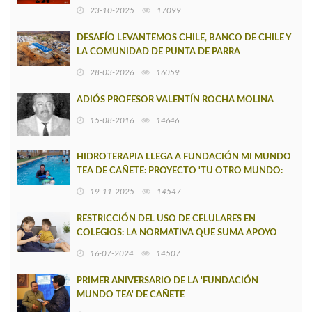
23-10-2025
17099
DESAFÍO LEVANTEMOS CHILE, BANCO DE CHILE Y
LA COMUNIDAD DE PUNTA DE PARRA
INAUGURAN ESCUELA MODULAR
28-03-2026
16059
ADIÓS PROFESOR VALENTÍN ROCHA MOLINA
15-08-2016
14646
HIDROTERAPIA LLEGA A FUNDACIÓN MI MUNDO
TEA DE CAÑETE: PROYECTO 'TU OTRO MUNDO:
COMO PEZ EN EL AGUA'
19-11-2025
14547
RESTRICCIÓN DEL USO DE CELULARES EN
COLEGIOS: LA NORMATIVA QUE SUMA APOYO
ENTRE LOS ESPECIALISTAS
16-07-2024
14507
PRIMER ANIVERSARIO DE LA 'FUNDACIÓN
MUNDO TEA' DE CAÑETE