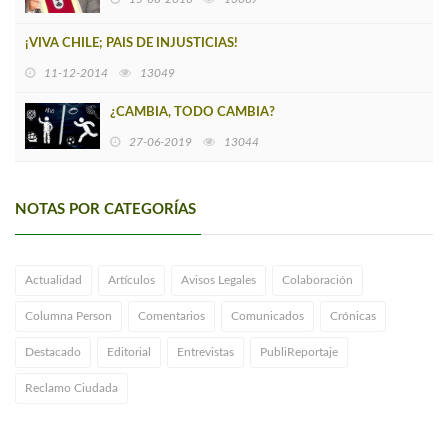
¡VIVA CHILE; PAIS DE INJUSTICIAS!
11-12-2014
13049
¿CAMBIA, TODO CAMBIA?
27-06-2019
13044
NOTAS POR CATEGORÍAS
Actualidad
Artículos
Avisos Legales
Colaboración
Columna Person
Comentarios
Comunicados
Crónicas
Destacado
Editorial
Entrevistas
PubliReportaje
Reclamo Ciudada