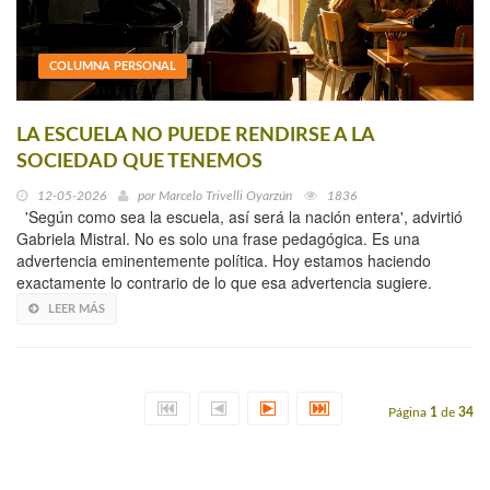
COLUMNA PERSONAL
LA ESCUELA NO PUEDE RENDIRSE A LA
SOCIEDAD QUE TENEMOS
12-05-2026
por
Marcelo Trivelli Oyarzún
1836
'Según como sea la escuela, así será la nación entera', advirtió
Gabriela Mistral. No es solo una frase pedagógica. Es una
advertencia eminentemente política. Hoy estamos haciendo
exactamente lo contrario de lo que esa advertencia sugiere.
LEER MÁS
Página
1
de
34