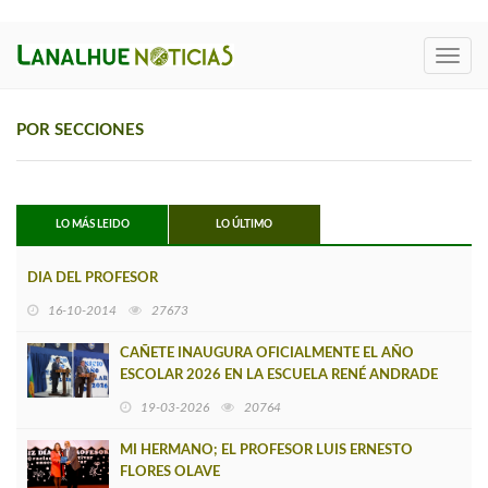
Toggl
navig
POR SECCIONES
LO MÁS LEIDO
LO ÚLTIMO
DIA DEL PROFESOR
16-10-2014
27673
CAÑETE INAUGURA OFICIALMENTE EL AÑO
ESCOLAR 2026 EN LA ESCUELA RENÉ ANDRADE
19-03-2026
20764
MI HERMANO; EL PROFESOR LUIS ERNESTO
FLORES OLAVE