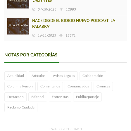
VALIENTES
04-10-2023
12883
NACE DESDE EL BIOBIO NUEVO PODCAST 'LA
PALABRA'
16-11-2023
12871
NOTAS POR CATEGORÍAS
Actualidad
Artículos
Avisos Legales
Colaboración
Columna Person
Comentarios
Comunicados
Crónicas
Destacado
Editorial
Entrevistas
PubliReportaje
Reclamo Ciudada
ESPACIO PUBLICITARIO