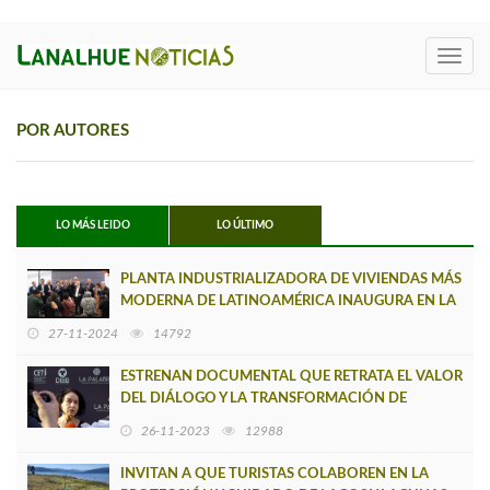
Toggl
navig
POR AUTORES
LO MÁS LEIDO
LO ÚLTIMO
PLANTA INDUSTRIALIZADORA DE VIVIENDAS MÁS
MODERNA DE LATINOAMÉRICA INAUGURA EN LA
ARAUCANÍA
27-11-2024
14792
ESTRENAN DOCUMENTAL QUE RETRATA EL VALOR
DEL DIÁLOGO Y LA TRANSFORMACIÓN DE
CONFLICTOS
26-11-2023
12988
INVITAN A QUE TURISTAS COLABOREN EN LA