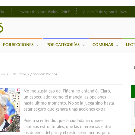
cial
Provincia de Arauco, Biobío - CHILE
Viernes 07 de Agosto de 2026
POR SECCIONES
POR CATEGORÍAS
COMUNAS
LEC
0
12907 / Seccion: Política
No me gusta eso de 'Piñera no entendió'. Claro,
un especulador como él maneja las opciones
hasta último momento. No se la juega sino hasta
estar seguro que ganará unas acciones extra.
Piñera sí entendió que la ciudadanía quiere
cambios estructurales, que las diferencias entre
los dueños del país y el resto sean menos, pero