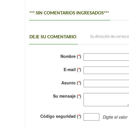
*** SIN COMENTARIOS INGRESADOS***
DEJE SU COMENTARIO
Su dirección de correo e
Nombre (
*
)
E-mail (
*
)
Asunto (
*
)
Su mensaje (
*
)
Código seguridad (
*
)
Digite el valor