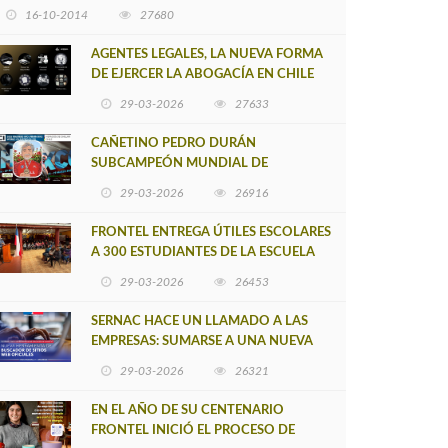
16-10-2014
27680
AGENTES LEGALES, LA NUEVA FORMA
DE EJERCER LA ABOGACÍA EN CHILE
29-03-2026
27633
CAÑETINO PEDRO DURÁN
SUBCAMPEÓN MUNDIAL DE
MOUNTAIN BIKE 2026
29-03-2026
26916
FRONTEL ENTREGA ÚTILES ESCOLARES
A 300 ESTUDIANTES DE LA ESCUELA
NUEVO TOQUI CAUPOLICÁN DE
29-03-2026
26453
CAÑETE
SERNAC HACE UN LLAMADO A LAS
EMPRESAS: SUMARSE A UNA NUEVA
HERRAMIENTA DE BUSCADOR DE
29-03-2026
26321
SITIOS WEB OFICIALES
EN EL AÑO DE SU CENTENARIO
FRONTEL INICIÓ EL PROCESO DE