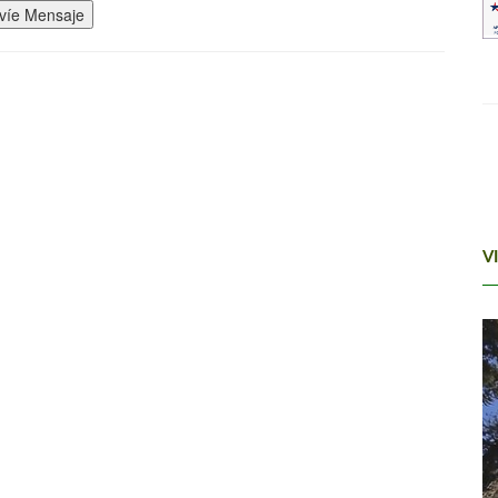
víe Mensaje
V