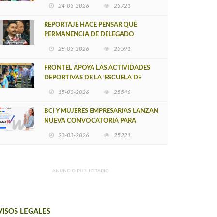
POSTULACIÓN A UNA NUEVA VERSIÓN
24-03-2026
25721
DE MUJERES CON ENERGÍA
REPORTAJE HACE PENSAR QUE
PERMANENCIA DE DELEGADO
PROVINCIAL DE ARAUCO SEA
28-03-2026
25591
INSOSTENIBLE
FRONTEL APOYA LAS ACTIVIDADES
DEPORTIVAS DE LA 'ESCUELA DE
FÚTBOL LOS ÁLAMOS'
15-03-2026
25546
BCI Y MUJERES EMPRESARIAS LANZAN
NUEVA CONVOCATORIA PARA
IMPULSAR EMPRENDIMIENTOS
23-03-2026
25221
LIDERADOS POR MUJERES
ANUNCIO PUBLICITARIO
VISOS LEGALES