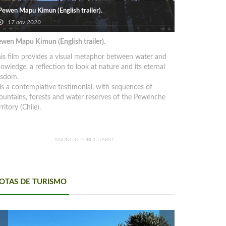
Pewen Mapu Kimun (English trailer).
17 nov 2020
wen Mapu Kimun (English trailer).
is film provides a visual metaphor between water and
owledge, a reflection to look at nature and its eternal
isdom.
 is a contemplative testimonial, with sequences of
untains, forests and water reserves of the Pewenche
rritory (Chile).
ANUNCIO PUBLICITARIO
OTAS DE TURISMO