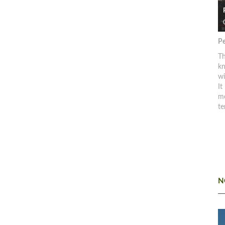
Pe
Th
kn
w
It
mo
te
N