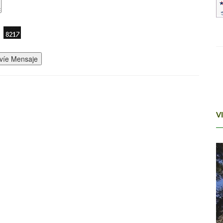
víe Mensaje
V