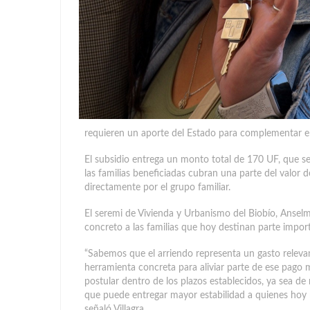
requieren un aporte del Estado para complementar e
El subsidio entrega un monto total de 170 UF, que 
las familias beneficiadas cubran una parte del valor 
directamente por el grupo familiar.
El seremi de Vivienda y Urbanismo del Biobío, Ansel
concreto a las familias que hoy destinan parte import
“Sabemos que el arriendo representa un gasto relevan
herramienta concreta para aliviar parte de ese pago me
postular dentro de los plazos establecidos, ya sea de
que puede entregar mayor estabilidad a quienes hoy 
señaló Villagra.