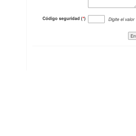
Código seguridad (
*
)
Digite el valor
En