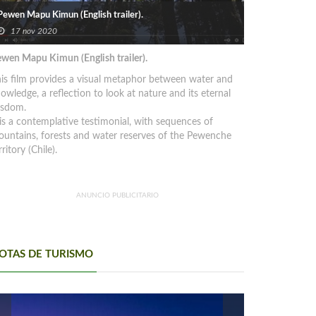
Pewen Mapu Kimun (English trailer).
17 nov 2020
wen Mapu Kimun (English trailer).
is film provides a visual metaphor between water and
owledge, a reflection to look at nature and its eternal
isdom.
 is a contemplative testimonial, with sequences of
untains, forests and water reserves of the Pewenche
rritory (Chile).
ANUNCIO PUBLICITARIO
OTAS DE TURISMO