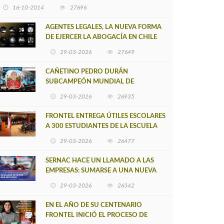
16-10-2014
27696
AGENTES LEGALES, LA NUEVA FORMA
DE EJERCER LA ABOGACÍA EN CHILE
29-03-2026
27649
CAÑETINO PEDRO DURÁN
SUBCAMPEÓN MUNDIAL DE
MOUNTAIN BIKE 2026
29-03-2026
26935
FRONTEL ENTREGA ÚTILES ESCOLARES
A 300 ESTUDIANTES DE LA ESCUELA
NUEVO TOQUI CAUPOLICÁN DE
29-03-2026
26477
CAÑETE
SERNAC HACE UN LLAMADO A LAS
EMPRESAS: SUMARSE A UNA NUEVA
HERRAMIENTA DE BUSCADOR DE
29-03-2026
26342
SITIOS WEB OFICIALES
EN EL AÑO DE SU CENTENARIO
FRONTEL INICIÓ EL PROCESO DE