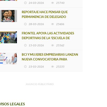
POSTULACIÓN A UNA NUEVA VERSIÓN
24-03-2026
25740
DE MUJERES CON ENERGÍA
REPORTAJE HACE PENSAR QUE
PERMANENCIA DE DELEGADO
PROVINCIAL DE ARAUCO SEA
28-03-2026
25606
INSOSTENIBLE
FRONTEL APOYA LAS ACTIVIDADES
DEPORTIVAS DE LA 'ESCUELA DE
FÚTBOL LOS ÁLAMOS'
15-03-2026
25562
BCI Y MUJERES EMPRESARIAS LANZAN
NUEVA CONVOCATORIA PARA
IMPULSAR EMPRENDIMIENTOS
23-03-2026
25235
LIDERADOS POR MUJERES
ANUNCIO PUBLICITARIO
VISOS LEGALES