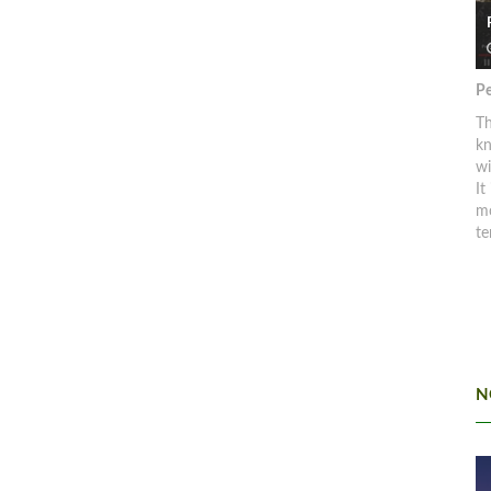
Pe
Th
kn
w
It
mo
te
N