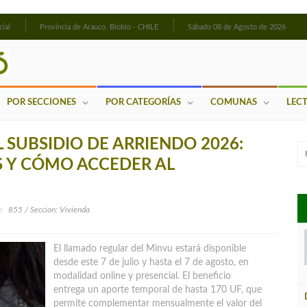
cial
Provincia de Arauco, Biobío - CHILE
Sábado 08 de Agosto de 2026
POR SECCIONES
POR CATEGORÍAS
COMUNAS
LEC
SUBSIDIO DE ARRIENDO 2026:
S Y CÓMO ACCEDER AL
855 / Seccion: Vivienda
El llamado regular del Minvu estará disponible
desde este 7 de julio y hasta el 7 de agosto, en
modalidad online y presencial. El beneficio
entrega un aporte temporal de hasta 170 UF, que
permite complementar mensualmente el valor del