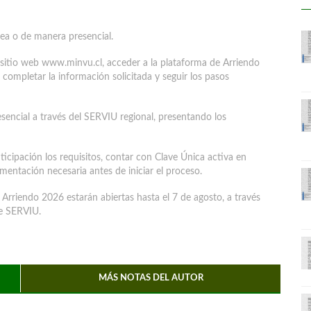
nea o de manera presencial.
l sitio web www.minvu.cl, acceder a la plataforma de Arriendo
n completar la información solicitada y seguir los pasos
sencial a través del SERVIU regional, presentando los
ticipación los requisitos, contar con Clave Única activa en
mentación necesaria antes de iniciar el proceso.
Arriendo 2026 estarán abiertas hasta el 7 de agosto, a través
e SERVIU.
MÁS NOTAS DEL AUTOR