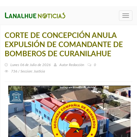
Toggl
navig
CORTE DE CONCEPCIÓN ANULA
EXPULSIÓN DE COMANDANTE DE
BOMBEROS DE CURANILAHUE
Lunes 06 de Julio de 2026
Autor
Redacción
0
736 / Seccion: Justicia