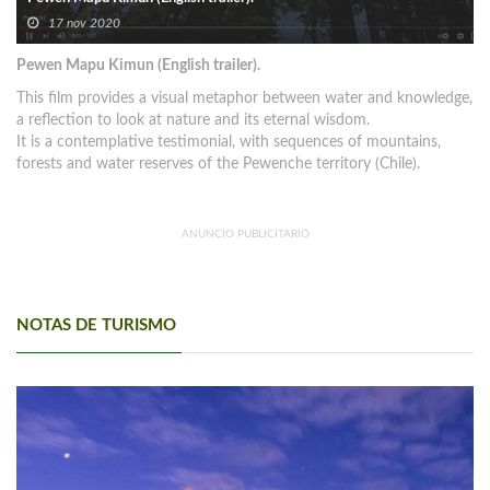
17 nov 2020
Pewen Mapu Kimun (English trailer).
This film provides a visual metaphor between water and knowledge,
a reflection to look at nature and its eternal wisdom.
It is a contemplative testimonial, with sequences of mountains,
forests and water reserves of the Pewenche territory (Chile).
ANUNCIO PUBLICITARIO
NOTAS DE TURISMO