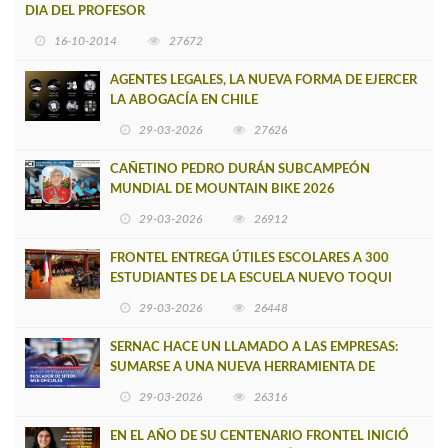
DIA DEL PROFESOR
16-10-2014
27672
AGENTES LEGALES, LA NUEVA FORMA DE EJERCER
LA ABOGACÍA EN CHILE
29-03-2026
27626
CAÑETINO PEDRO DURÁN SUBCAMPEÓN
MUNDIAL DE MOUNTAIN BIKE 2026
29-03-2026
26912
FRONTEL ENTREGA ÚTILES ESCOLARES A 300
ESTUDIANTES DE LA ESCUELA NUEVO TOQUI
CAUPOLICÁN DE CAÑETE
29-03-2026
26448
SERNAC HACE UN LLAMADO A LAS EMPRESAS:
SUMARSE A UNA NUEVA HERRAMIENTA DE
BUSCADOR DE SITIOS WEB OFICIALES
29-03-2026
26316
EN EL AÑO DE SU CENTENARIO FRONTEL INICIÓ