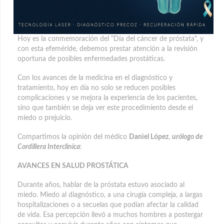
Hoy es la conmemoración del "Día del cáncer de próstata", y
con esta efeméride, debemos prestar atención a la revisión
oportuna de posibles enfermedades prostáticas.
Con los avances de la medicina en el diagnóstico y
tratamiento, hoy en día no solo se reducen posibles
complicaciones y se mejora la experiencia de los pacientes,
sino que también se deja ver este procedimiento desde el
miedo o prejuicio.
Compartimos la opinión del médico
Daniel López
,
urólogo de
Cordillera Interclinica
:
AVANCES EN SALUD PROSTÁTICA
Durante años, hablar de la próstata estuvo asociado al
miedo. Miedo al diagnóstico, a una cirugía compleja, a largas
hospitalizaciones o a secuelas que podían afectar la calidad
de vida. Esa percepción llevó a muchos hombres a postergar