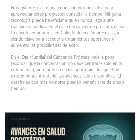
No obstante, existe una condición indispensable para
aprovechar estos progresos: consultar a tiempo. Ninguna
tecnología puede beneficiar a quien nunca llega a una
evaluación médica. En el caso del cáncer de próstata, el más
frecuente en hombres en Chile, la detección precoz sigue
siendo clave para acceder a tratamientos oportunos y
aumentar las posibilidades de éxito.
En el Día Mundial del Cáncer de Próstata, vale la pena
recordar que la conversación no debe centrarse solo en la
enfermedad, sino también en las oportunidades que hoy
existen para enfrentarla. Los avances están disponibles. El
desafío es que más hombres puedan beneficiarse de ellos a
tiempo.