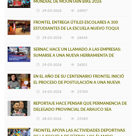
MUNDIAL DE MOUNTAIN BIKE 2026
29-03-2026
26907
FRONTEL ENTREGA ÚTILES ESCOLARES A 300
ESTUDIANTES DE LA ESCUELA NUEVO TOQUI
CAUPOLICÁN DE CAÑETE
29-03-2026
26434
SERNAC HACE UN LLAMADO A LAS EMPRESAS:
SUMARSE A UNA NUEVA HERRAMIENTA DE
BUSCADOR DE SITIOS WEB OFICIALES
29-03-2026
26301
EN EL AÑO DE SU CENTENARIO FRONTEL INICIÓ
EL PROCESO DE POSTULACIÓN A UNA NUEVA
VERSIÓN DE MUJERES CON ENERGÍA
24-03-2026
25703
REPORTAJE HACE PENSAR QUE PERMANENCIA DE
DELEGADO PROVINCIAL DE ARAUCO SEA
INSOSTENIBLE
28-03-2026
25583
FRONTEL APOYA LAS ACTIVIDADES DEPORTIVAS