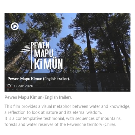
Pewen Mapu Kimun (English trailer).
17 nov 2020
Pewen Mapu Kimun (English trailer).
This film provides a visual metaphor between water and knowledge,
a reflection to look at nature and its eternal wisdom.
It is a contemplative testimonial, with sequences of mountains,
forests and water reserves of the Pewenche territory (Chile).