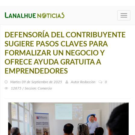
Toggl
navig
DEFENSORÍA DEL CONTRIBUYENTE
SUGIERE PASOS CLAVES PARA
FORMALIZAR UN NEGOCIO Y
OFRECE AYUDA GRATUITA A
EMPRENDEDORES
Martes 09 de Septiembre de 2025
Autor
Redacción
0
12875 / Seccion: Comercio