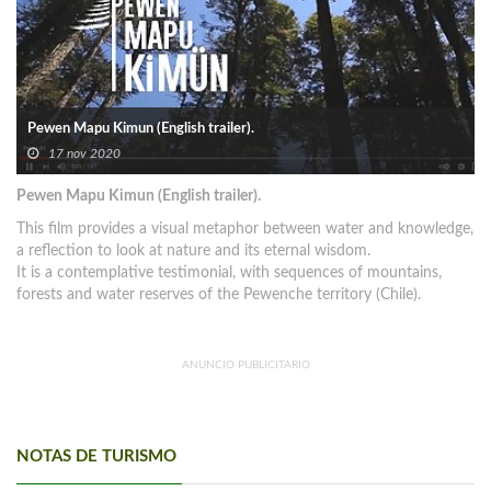
Pewen Mapu Kimun (English trailer).
17 nov 2020
Pewen Mapu Kimun (English trailer).
This film provides a visual metaphor between water and knowledge,
a reflection to look at nature and its eternal wisdom.
It is a contemplative testimonial, with sequences of mountains,
forests and water reserves of the Pewenche territory (Chile).
ANUNCIO PUBLICITARIO
NOTAS DE TURISMO