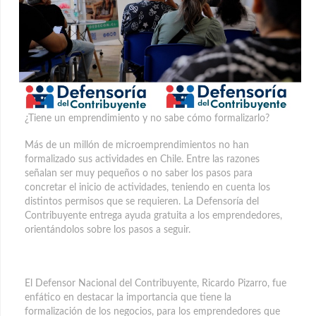
¿Tiene un emprendimiento y no sabe cómo formalizarlo?
Más de un millón de microemprendimientos no han
formalizado sus actividades en Chile.
Entre las razones
señalan ser muy pequeños o no saber los pasos para
concretar el inicio de actividades, teniendo en cuenta los
distintos permisos que se requieren. La Defensoría del
Contribuyente entrega ayuda gratuita a los emprendedores,
orientándolos sobre los pasos a seguir.
El Defensor Nacional del Contribuyente, Ricardo Pizarro, fue
enfático en destacar la importancia que tiene la
formalización de los negocios, para los emprendedores que