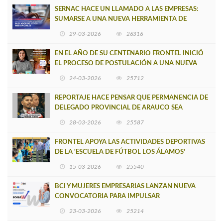
SERNAC HACE UN LLAMADO A LAS EMPRESAS:
SUMARSE A UNA NUEVA HERRAMIENTA DE
BUSCADOR DE SITIOS WEB OFICIALES
29-03-2026
26316
EN EL AÑO DE SU CENTENARIO FRONTEL INICIÓ
EL PROCESO DE POSTULACIÓN A UNA NUEVA
VERSIÓN DE MUJERES CON ENERGÍA
24-03-2026
25712
REPORTAJE HACE PENSAR QUE PERMANENCIA DE
DELEGADO PROVINCIAL DE ARAUCO SEA
INSOSTENIBLE
28-03-2026
25587
FRONTEL APOYA LAS ACTIVIDADES DEPORTIVAS
DE LA 'ESCUELA DE FÚTBOL LOS ÁLAMOS'
15-03-2026
25540
BCI Y MUJERES EMPRESARIAS LANZAN NUEVA
CONVOCATORIA PARA IMPULSAR
EMPRENDIMIENTOS LIDERADOS POR MUJERES
23-03-2026
25214