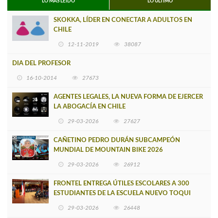
LO MÁS LEIDO
LO ÚLTIMO
SKOKKA, LÍDER EN CONECTAR A ADULTOS EN
CHILE
12-11-2019
38087
DIA DEL PROFESOR
16-10-2014
27673
AGENTES LEGALES, LA NUEVA FORMA DE EJERCER
LA ABOGACÍA EN CHILE
29-03-2026
27627
CAÑETINO PEDRO DURÁN SUBCAMPEÓN
MUNDIAL DE MOUNTAIN BIKE 2026
29-03-2026
26912
FRONTEL ENTREGA ÚTILES ESCOLARES A 300
ESTUDIANTES DE LA ESCUELA NUEVO TOQUI
CAUPOLICÁN DE CAÑETE
29-03-2026
26448