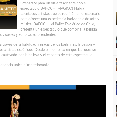
¡Prepárate para un viaje fascinante con el
espectáculo BAFOCHI MÁGICO! Habrá
talentosos artistas que se reunirán en el escenario
para ofrecer una experiencia inolvidable de arte y
música. BAFOCHI, el Ballet Folclórico de Chile,
presenta un espectáculo que combina la belleza
os visuales y sonoros sorprendentes.
ravés de la habilidad y gracia de los bailarines, la pasión y
 los artistas escénicos. Desde el momento en que las luces se
s cautivado por la belleza y el encanto de este espectáculo.
periencia única e impresionante.