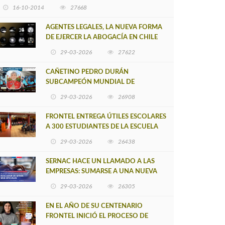
16-10-2014
27668
AGENTES LEGALES, LA NUEVA FORMA
DE EJERCER LA ABOGACÍA EN CHILE
29-03-2026
27622
CAÑETINO PEDRO DURÁN
SUBCAMPEÓN MUNDIAL DE
MOUNTAIN BIKE 2026
29-03-2026
26908
FRONTEL ENTREGA ÚTILES ESCOLARES
A 300 ESTUDIANTES DE LA ESCUELA
NUEVO TOQUI CAUPOLICÁN DE
29-03-2026
26438
CAÑETE
SERNAC HACE UN LLAMADO A LAS
EMPRESAS: SUMARSE A UNA NUEVA
HERRAMIENTA DE BUSCADOR DE
29-03-2026
26305
SITIOS WEB OFICIALES
EN EL AÑO DE SU CENTENARIO
FRONTEL INICIÓ EL PROCESO DE