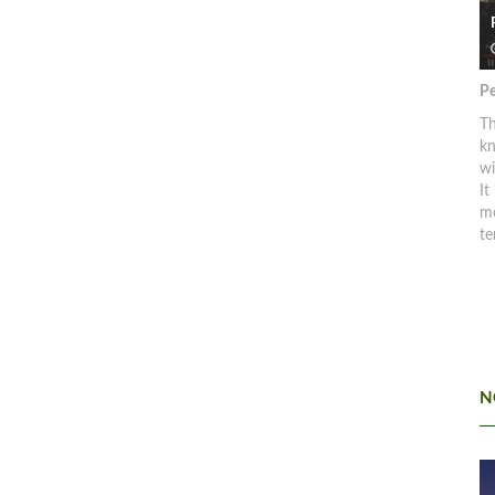
Pe
Th
kn
w
It
mo
te
N