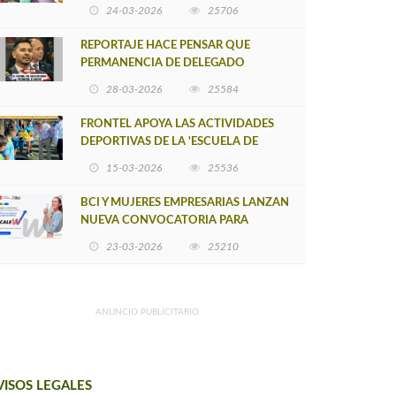
POSTULACIÓN A UNA NUEVA VERSIÓN
24-03-2026
25706
DE MUJERES CON ENERGÍA
REPORTAJE HACE PENSAR QUE
PERMANENCIA DE DELEGADO
PROVINCIAL DE ARAUCO SEA
28-03-2026
25584
INSOSTENIBLE
FRONTEL APOYA LAS ACTIVIDADES
DEPORTIVAS DE LA 'ESCUELA DE
FÚTBOL LOS ÁLAMOS'
15-03-2026
25536
BCI Y MUJERES EMPRESARIAS LANZAN
NUEVA CONVOCATORIA PARA
IMPULSAR EMPRENDIMIENTOS
23-03-2026
25210
LIDERADOS POR MUJERES
ANUNCIO PUBLICITARIO
VISOS LEGALES