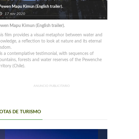
Pewen Mapu Kimun (English trailer).
17 nov 2020
wen Mapu Kimun (English trailer).
is film provides a visual metaphor between water and
owledge, a reflection to look at nature and its eternal
isdom.
 is a contemplative testimonial, with sequences of
untains, forests and water reserves of the Pewenche
rritory (Chile).
ANUNCIO PUBLICITARIO
OTAS DE TURISMO