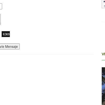
víe Mensaje
V