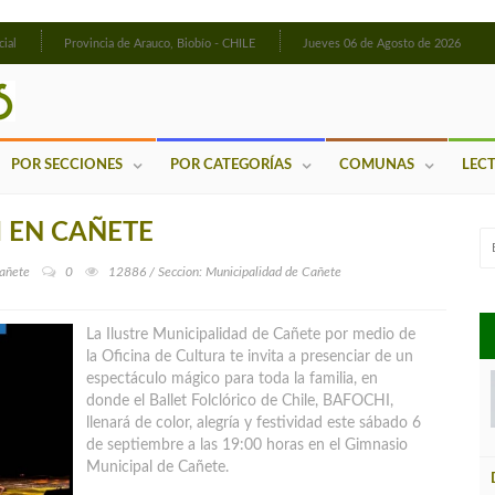
cial
Provincia de Arauco, Biobío - CHILE
Jueves 06 de Agosto de 2026
POR SECCIONES
POR CATEGORÍAS
COMUNAS
LEC
 EN CAÑETE
añete
0
12886 / Seccion: Municipalidad de Cañete
La Ilustre Municipalidad de Cañete por medio de
la Oficina de Cultura te invita a presenciar de un
espectáculo mágico para toda la familia, en
donde el Ballet Folclórico de Chile, BAFOCHI,
llenará de color, alegría y festividad este sábado 6
de septiembre
a las 19:00 horas en el Gimnasio
Municipal de Cañete.