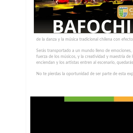
de la danza y la música tradicional chilena con efect
Serás transportado a un mundo lleno de emociones, a t
fuerza de los músicos, y la creatividad y maestría de
enciendan y los artistas entren al escenario, quedará
No te pierdas la oportunidad de ser parte de esta ex