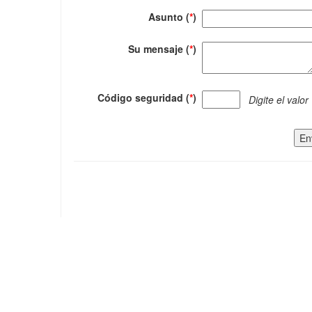
Asunto (
*
)
Su mensaje (
*
)
Código seguridad (
*
)
Digite el valor
En