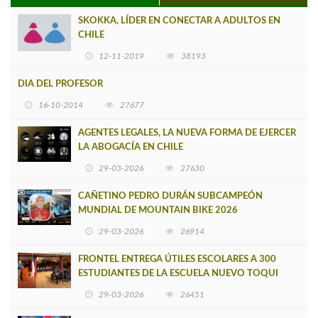
SKOKKA, LÍDER EN CONECTAR A ADULTOS EN
CHILE
12-11-2019
38193
DIA DEL PROFESOR
16-10-2014
27677
AGENTES LEGALES, LA NUEVA FORMA DE EJERCER
LA ABOGACÍA EN CHILE
29-03-2026
27630
CAÑETINO PEDRO DURÁN SUBCAMPEÓN
MUNDIAL DE MOUNTAIN BIKE 2026
29-03-2026
26914
FRONTEL ENTREGA ÚTILES ESCOLARES A 300
ESTUDIANTES DE LA ESCUELA NUEVO TOQUI
CAUPOLICÁN DE CAÑETE
29-03-2026
26451