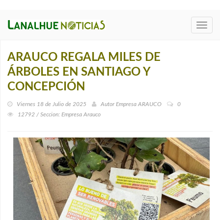
Toggl
navig
ARAUCO REGALA MILES DE
ÁRBOLES EN SANTIAGO Y
CONCEPCIÓN
Viernes 18 de Julio de 2025
Autor
Empresa ARAUCO
0
12792 / Seccion: Empresa Arauco