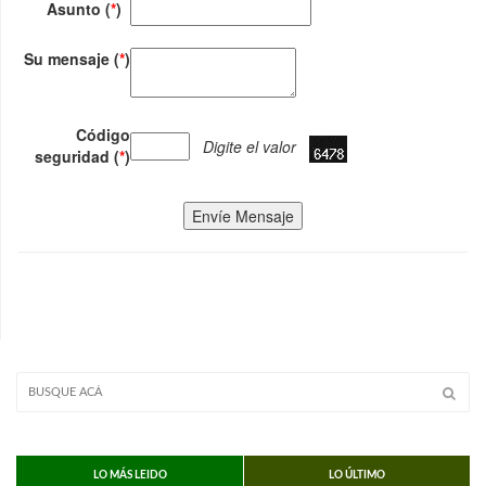
Asunto (
*
)
Su mensaje (
*
)
Código
Digite el valor
seguridad (
*
)
Envíe Mensaje
LO MÁS LEIDO
LO ÚLTIMO