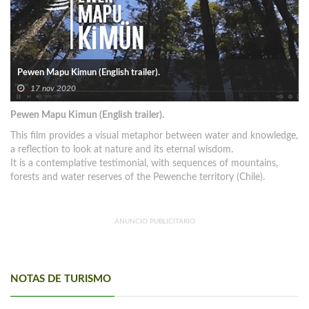
Pewen Mapu Kimun (English trailer).
17 nov 2020
Pewen Mapu Kimun (English trailer).
This film provides a visual metaphor between water and knowledge,
a reflection to look at nature and its eternal wisdom.
It is a contemplative testimonial, with sequences of mountains,
forests and water reserves of the Pewenche territory (Chile).
ANUNCIO PUBLICITARIO
NOTAS DE TURISMO