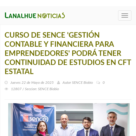
Toggl
navig
CURSO DE SENCE 'GESTIÓN
CONTABLE Y FINANCIERA PARA
EMPRENDEDORES' PODRÁ TENER
CONTINUIDAD DE ESTUDIOS EN CFT
ESTATAL
Jueves 22 de Mayo de 2025
Autor
SENCE Biobío
0
12807 / Seccion: SENCE Biobi­o