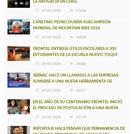
LA ABOGACÍA EN CHILE
29-03-2026
27636
CAÑETINO PEDRO DURÁN SUBCAMPEÓN
MUNDIAL DE MOUNTAIN BIKE 2026
29-03-2026
26920
FRONTEL ENTREGA ÚTILES ESCOLARES A 300
ESTUDIANTES DE LA ESCUELA NUEVO TOQUI
CAUPOLICÁN DE CAÑETE
29-03-2026
26460
SERNAC HACE UN LLAMADO A LAS EMPRESAS:
SUMARSE A UNA NUEVA HERRAMIENTA DE
BUSCADOR DE SITIOS WEB OFICIALES
29-03-2026
26327
EN EL AÑO DE SU CENTENARIO FRONTEL INICIÓ
EL PROCESO DE POSTULACIÓN A UNA NUEVA
VERSIÓN DE MUJERES CON ENERGÍA
24-03-2026
25724
REPORTAJE HACE PENSAR QUE PERMANENCIA DE