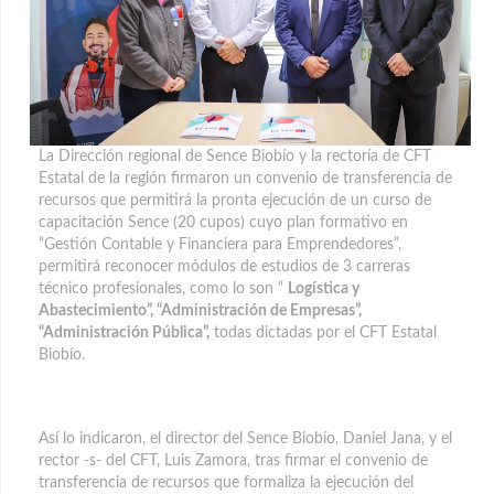
La Dirección regional de Sence Biobío y la rectoría de CFT
Estatal de la región firmaron un convenio de transferencia de
recursos que permitirá la pronta ejecución de un curso de
capacitación Sence (20 cupos)
cuyo plan formativo en
“Gestión Contable y Financiera para Emprendedores”,
permitirá reconocer módulos de estudios de 3 carreras
técnico profesionales, como lo son “
Logística y
Abastecimiento”, “Administración de Empresas”,
“Administración Pública”,
todas dictadas por el CFT Estatal
Biobío.
Así lo indicaron, el director del Sence Biobío, Daniel Jana, y el
rector -s- del CFT, Luis Zamora, tras firmar el convenio de
transferencia de recursos que formaliza la ejecución del