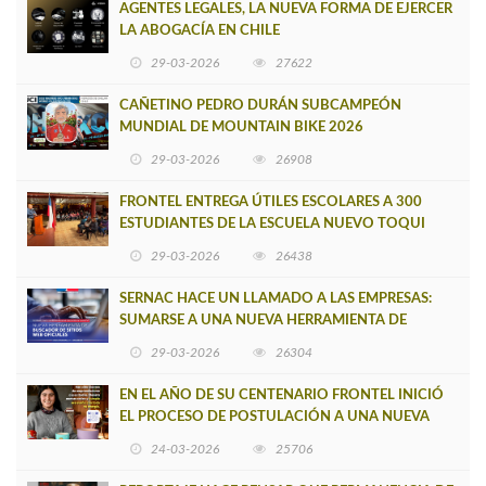
AGENTES LEGALES, LA NUEVA FORMA DE EJERCER
LA ABOGACÍA EN CHILE
29-03-2026
27622
CAÑETINO PEDRO DURÁN SUBCAMPEÓN
MUNDIAL DE MOUNTAIN BIKE 2026
29-03-2026
26908
FRONTEL ENTREGA ÚTILES ESCOLARES A 300
ESTUDIANTES DE LA ESCUELA NUEVO TOQUI
CAUPOLICÁN DE CAÑETE
29-03-2026
26438
SERNAC HACE UN LLAMADO A LAS EMPRESAS:
SUMARSE A UNA NUEVA HERRAMIENTA DE
BUSCADOR DE SITIOS WEB OFICIALES
29-03-2026
26304
EN EL AÑO DE SU CENTENARIO FRONTEL INICIÓ
EL PROCESO DE POSTULACIÓN A UNA NUEVA
VERSIÓN DE MUJERES CON ENERGÍA
24-03-2026
25706