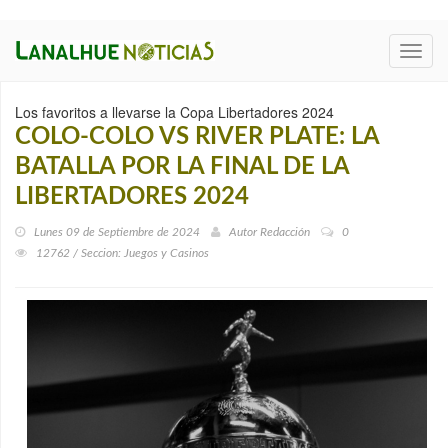
Toggl
navig
Los favoritos a llevarse la Copa Libertadores 2024
COLO-COLO VS RIVER PLATE: LA
BATALLA POR LA FINAL DE LA
LIBERTADORES 2024
Lunes 09 de Septiembre de 2024
Autor
Redacción
0
12762 / Seccion: Juegos y Casinos