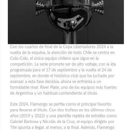
Con los cuartos de final de la Copa Libertadores 2024 a la
vuelta de la esquina, la atención de todo Chile se centra en
Colo-Colo, el único equipo chileno que sigue en la
competición. La serie promete ser de alto voltaje, con la ida
programada para el 17 de septiembre y la vuelta el 24
de
septiembre, en donde el histórico club que ha luchado por
avanzar a esta fase decisiva, ahora se enfrenta a un
formidable rival: River Plate, uno de los equipos más fuertes
de Argentina y un habitual contendiente al título.
Este 2024, Flamengo se perfila como el principal favorito
para llevarse el título. Con dos trofeos en los últimos cinco
años (2019 y 2022) y una plantilla repleta de estrellas como
Gabriel Barbosa y Nicolás de la Cruz, el equipo dirigido por
Tite apunta a llegar, al menos, a la final. Además, Flamengo